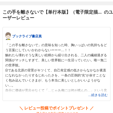
この手を離さないで【単行本版】（電子限定描... のユ
ーザーレビュー
ブックライブ書店員
「この手を離さないで」の意味を知った時、胸いっぱいの気持ちをど
う言葉にしていいかわからないーーー…！！
触れたら壊れそうな美しい絵柄から繰り出される、二人の繊細過ぎる
関係がマッチしすぎて、美しい世界観に一生沼っていたい。唯一無二
の世界観。
Ωである北原の背景がキツくて、自己肯定感の低さからなかなか素直
になれなかったりするじれったさを、一条の圧倒的“光”が余すことな
く包み込んでいくさまが、もう本当に美しいとしかいいようがな
い…。
自分に価値が見出せなくて「…じゃあ俺には何が残んの…」という北
...続きを読む
原へのアンサーが私は大好きです！
＼ レビュー投稿でポイントプレゼント ／