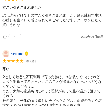
すごい引きこまれました
試し読みだけでものすごく引きこまれました。絵も繊細で生活
の感じも生々しく感じられてすごかったです。クーポン出たら
買おうかな。
2022年04月08日
4
kerotomo
購入済み
尊い
Ωとして最悪な家庭環境で育った雅は、αを憎んでいたけれど、
大和と出逢って変わった。この二人が出逢わなかったらどうな
っていたんだろう…
また、大和の家族もΩに対して理解があって雅を温かく迎えて
くれる。
雅の弟も、子供の頃は優しい子だったんだね。両親の考えや環
境で人の心は左右されるのは現実でもあり得る事