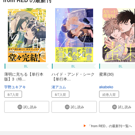
BL
BL
BL
薄明に充ちる【単行本
ハイド・アンド・シーク
蜜果(30)
版】3（特...
【単行本...
宇野ユキアキ
渚アユム
akabeko
8/7入荷
8/7入荷
続巻入荷
試し読み
試し読み
試し読み
「from RED」の最新刊一覧へ