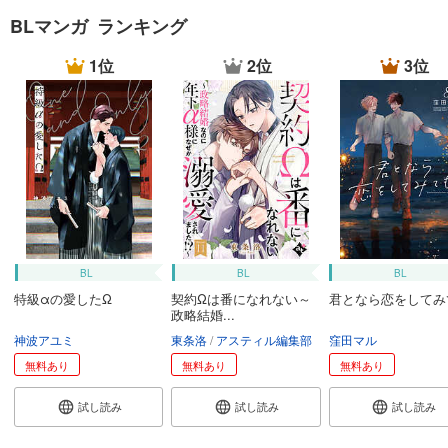
BLマンガ ランキング
1位
2位
3位
BL
BL
BL
特級αの愛したΩ
契約Ωは番になれない～
君となら恋をしてみ
政略結婚...
神波アユミ
東条洛
アスティル編集部
窪田マル
無料あり
無料あり
無料あり
試し読み
試し読み
試し読み