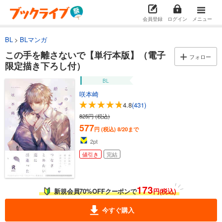
会員登録
ログイン
メニュー
BL
BLマンガ
この手を離さないで【単行本版】（電子
フォロー
限定描き下ろし付）
BL
咲本崎
4.8
(431)
825円 (税込)
577
円 (税込)
8/20まで
2
pt
値引き
完結
173
新規会員70%OFFクーポンで
円(税込)
今すぐ購入