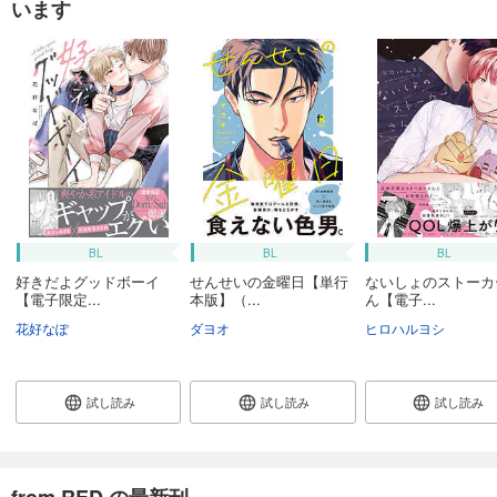
います
BL
BL
BL
好きだよグッドボーイ
せんせいの金曜日【単行
ないしょのストーカ
【電子限定...
本版】（...
ん【電子...
花好なぽ
ダヨオ
ヒロハルヨシ
試し読み
試し読み
試し読み
from RED の最新刊