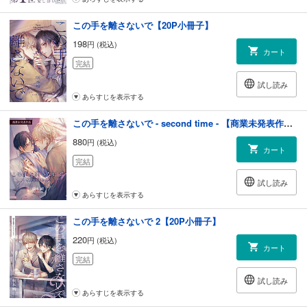
この手を離さないで【20P小冊子】
198
円 (税込)
カート
完結
試し読み
あらすじを表示する
この手を離さないで - second time - 【商業未発表作品70P】
880
円 (税込)
カート
完結
試し読み
あらすじを表示する
この手を離さないで 2【20P小冊子】
220
円 (税込)
カート
完結
試し読み
あらすじを表示する