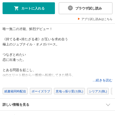
カートに入れる
ブラウザ試し読み
アプリ試し読みはこちら
唯一無二の才能、鮮烈デビュー！
《持てる者×持たざる者》が互いを求め合う
極上のジュブナイル・オメガバース。
つなぎとめたい
恋に出逢った。
とある問題を起こし、
αのエリート校から一般校へ転校してきた晴斗。
季節はずれの転校生に色めき立つ教室で
...続きを読む
１人だけなぜか当たりが強い、生徒会長の雅と出会う。
紙書籍同時配信
ボーイズラブ
意地っ張り受け(BL)
シリアス(BL)
同
まるで正反対な性格と境遇の２人は、
反発しながらも強く惹かれあい
詳しい情報を見る
次第にお互いの心の奥へと踏み込んでいく。