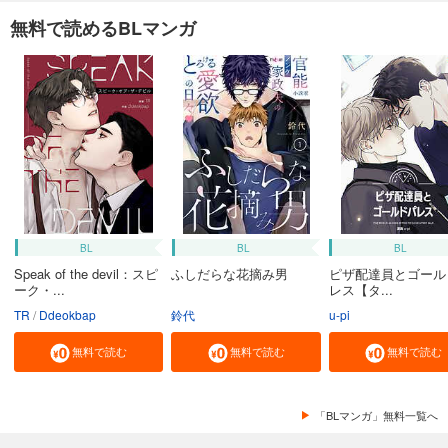
無料で読めるBLマンガ
BL
BL
BL
Speak of the devil：スピ
ふしだらな花摘み男
ピザ配達員とゴール
ーク・...
レス【タ...
TR
Ddeokbap
鈴代
u-pi
無料で読む
無料で読む
無料で読む
「BLマンガ」無料一覧へ