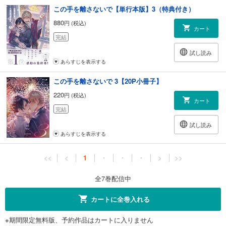
この手を離さないで【単行本版】3（特典付き）
880
円 (税込)
カート
完結
試し読み
あらすじを表示する
この手を離さないで 3【20P小冊子】
220
円 (税込)
カート
完結
試し読み
あらすじを表示する
<<
<
1
・
・
・
>
>>
全7巻配信中
カートに全巻入れる
※期間限定無料版、予約作品はカートに入りません