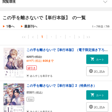
しかし、晴斗のフェロモンにあらがえない雅の身体は、
閲覧環境
やがてコントロールがきかなくなっていき――。
未熟で、痛くて、壊れそうな――美しき青春の日々。
この手を離さないで【単行本版】 の一覧
「俺は絶対離さない、お前のこと」
1巻へ
最新刊へ
1～7件目
/
7件
「ヒートなんて、死ぬほど嫌だったのに…」
<<
<
1
・
・
・
>
>>
◆収録内容◆
「この手を離さないで」1～5話
この手を離さないで【単行本版】（電子限定描き下ろし付）
あとがき
単行本収録描き下ろし4P
825円 (税込)
カート
電子限定描き下ろし付（おまけ漫画1P）
円 (税込)
8/20まで
577
値引き
※咲本崎の「崎」は「たつさき」が正式表記
試し読み
あらすじを表示する
この手を離さないで【単行本版】2（特典付き）
858
円 (税込)
カート
完結
試し読み
あらすじを表示する