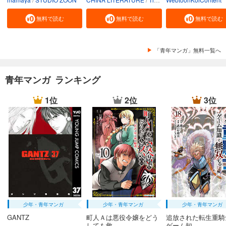
無料で読む
無料で読む
無料で読む
「青年マンガ」無料一覧へ
青年マンガ ランキング
1位
2位
3位
少年・青年マンガ
少年・青年マンガ
少年・青年マンガ
GANTZ
町人Ａは悪役令嬢をどう
追放された転生重騎
しても救...
ゲーム知...