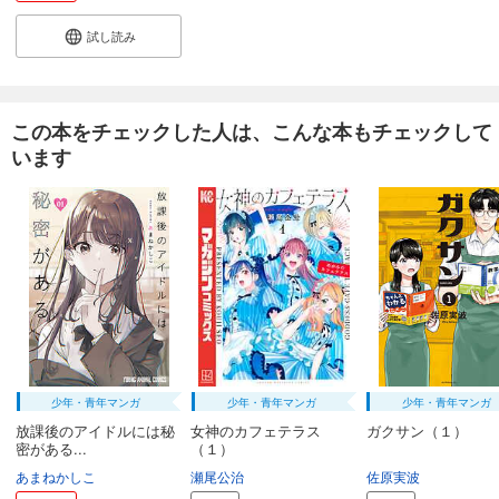
試し読み
この本をチェックした人は、こんな本もチェックして
います
少年・青年マンガ
少年・青年マンガ
少年・青年マンガ
放課後のアイドルには秘
女神のカフェテラス
ガクサン（１）
密がある...
（１）
あまねかしこ
瀬尾公治
佐原実波