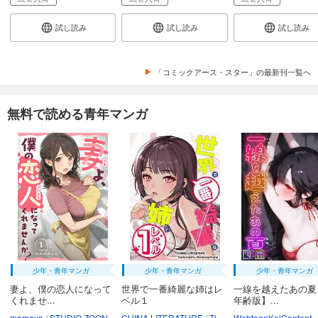
試し読み
試し読み
試し読み
「コミックアース・スター」の最新刊一覧へ
無料で読める青年マンガ
少年・青年マンガ
少年・青年マンガ
少年・青年マンガ
妻よ、僕の恋人になって
世界で一番綺麗な姉はレ
一線を越えたあの夏
くれませ...
ベル１
年齢版】...
mamaya
STUDIO ZOON
CHINA LITERATURE
Tiankongshu Mangongchang
WebtoonKoiContent