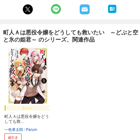
町人Ａは悪役令嬢をどうしても救いたい ～どぶと空
と氷の姫君～ のシリーズ、関連作品
ラノベ
町人Ａは悪役令嬢をどう
しても救...
一色孝太郎
Parum
値引き