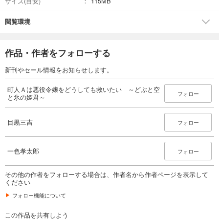
サイズ(目安)
115MB
閲覧環境
作品・作者をフォローする
新刊やセール情報をお知らせします。
町人Ａは悪役令嬢をどうしても救いたい ～どぶと空
フォロー
と氷の姫君～
目黒三吉
フォロー
一色孝太郎
フォロー
その他の作者をフォローする場合は、作者名から作者ページを表示して
ください
フォロー機能について
この作品を共有しよう