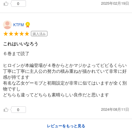
2025年02月19日
0
KTFM
購入済み
これはいいなろう
６巻まで読了
ヒロインが本編登場が４巻からとかマジかよってビビるくらい
丁寧に丁寧に主人公の努力の積み重ねが描かれていて非常に好
感が持てます
有名な乙女ゲーモブと初期設定が非常に似てはいますが全く別
物ですし
どちらも違ってどちらも素晴らしい良作だと思います
2024年08月11日
0
レビューをもっと見る