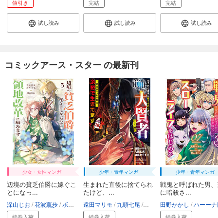
値引き
完結
完結
試し読み
試し読み
試し読み
コミックアース・スター の最新刊
少女・女性マンガ
少年・青年マンガ
少年・青年マンガ
辺境の貧乏伯爵に嫁ぐこ
生まれた直後に捨てられ
戦鬼と呼ばれた男、
とになっ...
たけど、...
に暗殺さ...
深山じお
花波薫歩
ボダックス
遠田マリモ
九頭七尾
鍋島テツヒロ
田野かかし
ハーーナ殿
続巻入荷
続巻入荷
続巻入荷