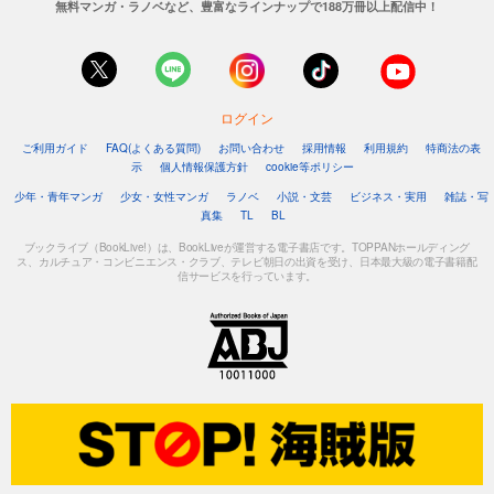
無料マンガ・ラノベなど、豊富なラインナップで188万冊以上配信中！
ログイン
ご利用ガイド
FAQ(よくある質問)
お問い合わせ
採用情報
利用規約
特商法の表
示
個人情報保護方針
cookie等ポリシー
少年・青年マンガ
少女・女性マンガ
ラノベ
小説・文芸
ビジネス・実用
雑誌・写
真集
TL
BL
ブックライブ（BookLive!）は、BookLiveが運営する電子書店です。TOPPANホールディング
ス、カルチュア・コンビニエンス・クラブ、テレビ朝日の出資を受け、日本最大級の電子書籍配
信サービスを行っています。