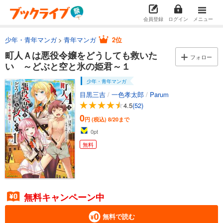
会員登録
ログイン
メニュー
少年・青年マンガ
青年マンガ
2位
町人Ａは悪役令嬢をどうしても救いた
フォロー
い ～どぶと空と氷の姫君～１
少年・青年マンガ
目黒三吉
/
一色孝太郎
/
Parum
4.5
(52)
0
円 (税込)
8/20まで
0
pt
無料
無料キャンペーン中
無料で読む