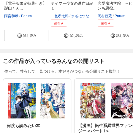
【電子版限定特典付き】
テイマー少女の逃亡日記
恋愛魔法学院 ～ヒ
影山くん...
１
ンも悪役...
雨宮和希
Parum
一色孝太郎
水谷はつな
岡村豊蔵
Parum
値引き
値引き
試し読み
試し読み
試し読み
この作品が入っているみんなの公開リスト
作って、共有して、見つける。本好きがつながる公開リスト機能！
何度も読みたい本
【漫画】転生系異世界ファン
ジー＜パート1＞