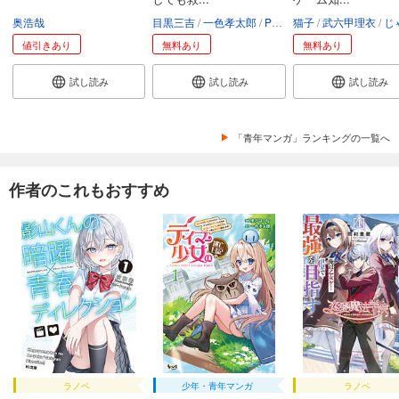
奥浩哉
目黒三吉
一色孝太郎
Parum
猫子
武六甲理衣
じゃい
値引きあり
無料あり
無料あり
試し読み
試し読み
試し読み
「青年マンガ」ランキングの一覧へ
作者のこれもおすすめ
ラノベ
少年・青年マンガ
ラノベ