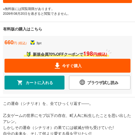
※無料版には閲覧期限があります。
2026年08月20日を過ぎると閲覧できません。
有料版の購入はこちら
660
円 (税込)
3
pt
198
新規会員70%OFFクーポンで
円(税込)
今すぐ購入
カートに入れる
ブラウザ試し読み
この運命（シナリオ）を、全てひっくり返す――。
乙女ゲームの世界にモブ以下の存在、町人Aに転生したことを思い出した
アレン。
しかしその運命（シナリオ）の果てには破滅が待ち受けていた!
自分の未来を、そして何より愛する母を守りたい!!