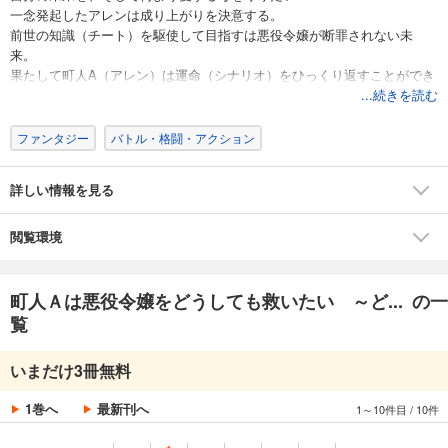
一念発起したアレンは成り上がりを決意する。
前世の知識（チート）を駆使して目指すは悪役令嬢が断罪されない未
来。
果たして町人A（アレン）は運命（シナリオ）をひっくり返すことができ
るか――!?
...続きを読む
ファンタジー
バトル・格闘・アクション
詳しい情報を見る
閲覧環境
町人Ａは悪役令嬢をどうしても救いたい ～ど... の一
覧
いまだけ3冊無料
1巻へ
最新刊へ
1～10件目
/
10件