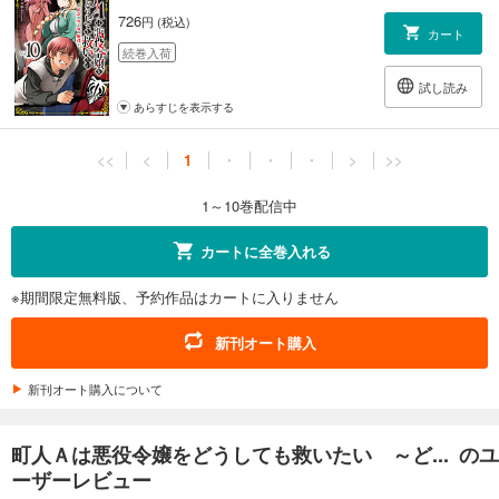
726
円 (税込)
カート
続巻入荷
試し読み
あらすじを表示する
<<
<
1
・
・
・
>
>>
1～10巻配信中
カートに全巻入れる
※期間限定無料版、予約作品はカートに入りません
新刊オート購入
新刊オート購入について
町人Ａは悪役令嬢をどうしても救いたい ～ど... のユ
ーザーレビュー