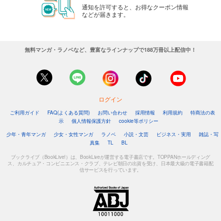
通知を許可すると、お得なクーポン情報
などが届きます。
無料マンガ・ラノベなど、豊富なラインナップで188万冊以上配信中！
ログイン
ご利用ガイド
FAQ(よくある質問)
お問い合わせ
採用情報
利用規約
特商法の表
示
個人情報保護方針
cookie等ポリシー
少年・青年マンガ
少女・女性マンガ
ラノベ
小説・文芸
ビジネス・実用
雑誌・写
真集
TL
BL
ブックライブ（BookLive!）は、BookLiveが運営する電子書店です。TOPPANホールディング
ス、カルチュア・コンビニエンス・クラブ、テレビ朝日の出資を受け、日本最大級の電子書籍配
信サービスを行っています。