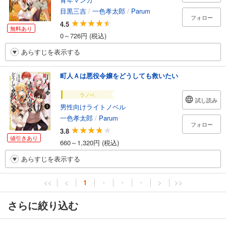
目黒三吉
/
一色孝太郎
/
Parum
フォロー
4.5
無料あり
0～726円 (税込)
あらすじを表示する
町人Ａは悪役令嬢をどうしても救いたい
ラノベ
試し読み
男性向けライトノベル
一色孝太郎
/
Parum
フォロー
3.8
値引きあり
660～1,320円 (税込)
あらすじを表示する
<<
<
1
・
・
・
>
>>
さらに絞り込む