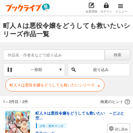
会員登録
ログイン
メニュー
町人Ａは悪役令嬢をどうしても救いたいシ
リーズ作品一覧
検索
一致順
絞り込み
×
町人Ａは悪役令嬢をどうしても救いたいシリーズ
1～2件目
/
2件
検索のヒント
町人Ａは悪役令嬢をどうしても救いたい ～どぶと
空...
少年・青年マンガ
試し読み
青年マンガ