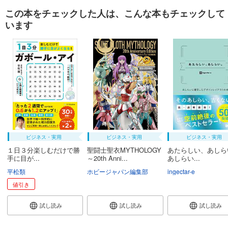
この本をチェックした人は、こんな本もチェックして
います
ビジネス・実用
ビジネス・実用
ビジネス・実用
１日３分楽しむだけで勝
聖闘士聖衣MYTHOLOGY
あたらしい、あしら
手に目が...
～20th Anni...
あしらい...
平松類
ホビージャパン編集部
ingectar-e
値引き
試し読み
試し読み
試し読み