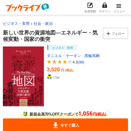
会員登録
ログイン
メニュー
ビジネス・実用
社会・政治
新しい世界の資源地図―エネルギー・気
フォロー
候変動・国家の衝突
ビジネス・実用
ダニエル・ヤーギン
/
黒輪篤嗣
4.3
(30)
3,520
円 (税込)
17
pt
1,056
新規会員70%OFFクーポンで
円(税込)
今すぐ購入