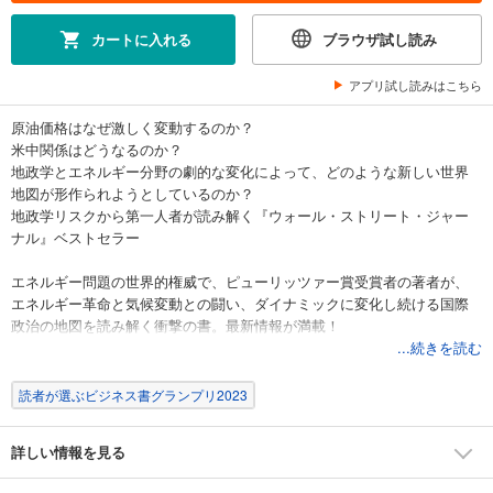
カートに入れる
ブラウザ試し読み
アプリ試し読みはこちら
原油価格はなぜ激しく変動するのか？
米中関係はどうなるのか？
地政学とエネルギー分野の劇的な変化によって、どのような新しい世界
地図が形作られようとしているのか？
地政学リスクから第一人者が読み解く『ウォール・ストリート・ジャー
ナル』ベストセラー
エネルギー問題の世界的権威で、ピューリッツァー賞受賞者の著者が、
エネルギー革命と気候変動との闘い、ダイナミックに変化し続ける国際
政治の地図を読み解く衝撃の書。最新情報が満載！
...続きを読む
日本人が知らない資源戦争の裏側とは？
米国vsロシア・中国の新冷戦、エネルギー転換の未来を描く！
読者が選ぶビジネス書グランプリ2023
［米国］「シェール革命」で中東と距離を置く
詳しい情報を見る
［ロシア］市場を求めて中国と急接近
［中国］「一帯一路」で中東・欧州にも影響大