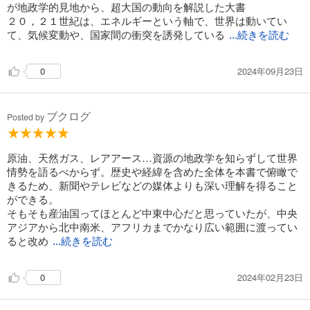
が地政学的見地から、超大国の動向を解説した大書
２０，２１世紀は、エネルギーという軸で、世界は動いてい
て、気候変動や、国家間の衝突を誘発している
...続きを読む
2024年09月23日
0
ブクログ
Posted by
原油、天然ガス、レアアース…資源の地政学を知らずして世界
情勢を語るべからず。歴史や経緯を含めた全体を本書で俯瞰で
きるため、新聞やテレビなどの媒体よりも深い理解を得ること
ができる。
そもそも産油国ってほとんど中東中心だと思っていたが、中央
アジアから北中南米、アフリカまでかなり広い範囲に渡ってい
ると改め
...続きを読む
2024年02月23日
0