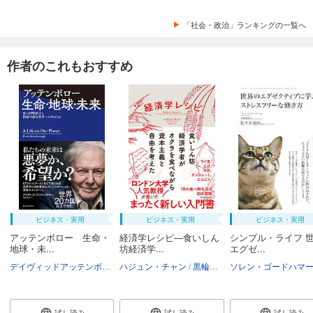
「社会・政治」ランキングの一覧へ
作者のこれもおすすめ
ビジネス・実用
ビジネス・実用
ビジネス・実用
アッテンボロー 生命・
経済学レシピ―食いしん
シンプル・ライフ 
地球・未...
坊経済学...
エグゼ...
デイヴィッドアッテンボロー
ハジュン・チャン
黒輪篤嗣
黒輪篤嗣
ソレン・ゴードハマ
試し読み
試し読み
試し読み