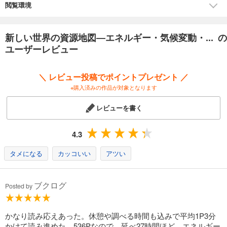
［中東］石油需要枯渇への危機感が増す
閲覧環境
［自動車］石油の地位を脅かす自動運転車と電気自動車
［気候変動］再生可能エネルギーや政策の役割の比重が増大
新しい世界の資源地図―エネルギー・気候変動・... の
ユーザーレビュー
＼ レビュー投稿でポイントプレゼント ／
※購入済みの作品が対象となります
レビューを書く
4.3
タメになる
カッコいい
アツい
ブクログ
Posted by
かなり読み応えあった。休憩や調べる時間も込みで平均1P3分
かけて読み進めた。536Pなので、延べ27時間ほど。エネルギー