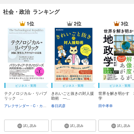
社会・政治 ランキング
1位
2位
3位
ビジネス・実用
ビジネス・実用
ビジネス・実用
テクノロジカル・リパブ
きれいごと抜きの対人援
世界を解き明かす 
リック ...
助術 ―...
学
アレクサンダー・C・カープ
春日武彦
ニコラス・W・ザミスカ
村井章子
田中孝幸
試し読み
試し読み
試し読み