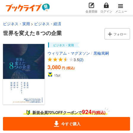
会員登録
ログイン
メニュー
ビジネス・実用
ビジネス・経済
世界を変えた８つの企業
フォロー
ビジネス・実用
ウィリアム・マグヌソン
/
黒輪篤嗣
3.5
(2)
3,080
円 (税込)
15
pt
924
新規会員70%OFFクーポンで
円(税込)
今すぐ購入