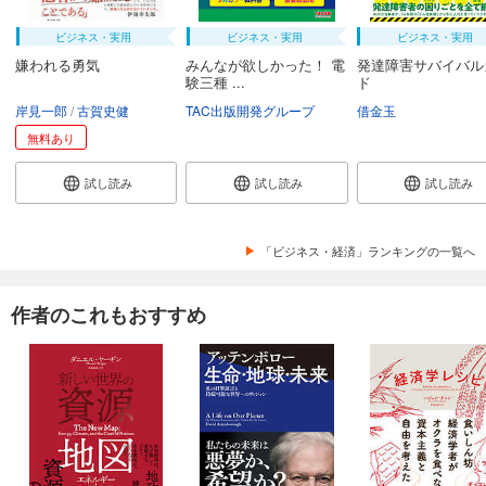
ビジネス・実用
ビジネス・実用
ビジネス・実用
嫌われる勇気
みんなが欲しかった！ 電
発達障害サバイバル
験三種 ...
ド
岸見一郎
古賀史健
TAC出版開発グループ
借金玉
無料あり
試し読み
試し読み
試し読み
「ビジネス・経済」ランキングの一覧へ
作者のこれもおすすめ