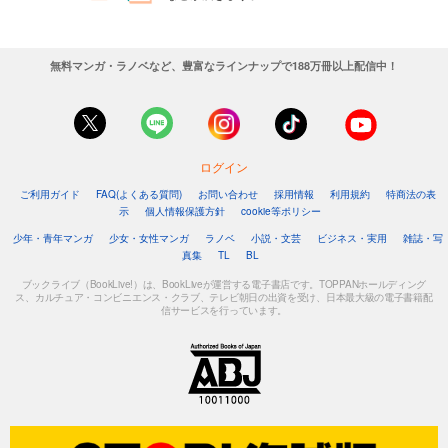
無料マンガ・ラノベなど、豊富なラインナップで188万冊以上配信中！
ログイン
ご利用ガイド
FAQ(よくある質問)
お問い合わせ
採用情報
利用規約
特商法の表
示
個人情報保護方針
cookie等ポリシー
少年・青年マンガ
少女・女性マンガ
ラノベ
小説・文芸
ビジネス・実用
雑誌・写
真集
TL
BL
ブックライブ（BookLive!）は、BookLiveが運営する電子書店です。TOPPANホールディング
ス、カルチュア・コンビニエンス・クラブ、テレビ朝日の出資を受け、日本最大級の電子書籍配
信サービスを行っています。