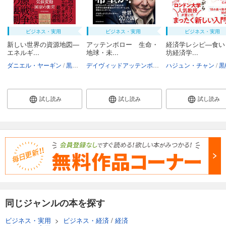
ビジネス・実用
ビジネス・実用
ビジネス・実用
新しい世界の資源地図―
アッテンボロー 生命・
経済学レシピ―食い
エネルギ...
地球・未...
坊経済学...
ダニエル・ヤーギン
黒輪篤嗣
デイヴィッドアッテンボロー
ハジュン・チャン
黒輪篤嗣
黒輪
試し読み
試し読み
試し読み
同じジャンルの本を探す
ビジネス・実用
>
ビジネス・経済
/
経済