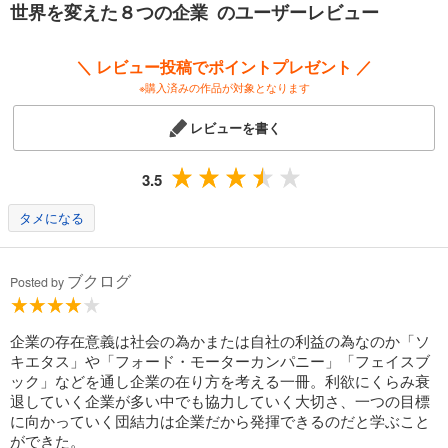
世界を変えた８つの企業 のユーザーレビュー
「企業が最後には必ず利欲に目がくらみ、悪徳の道に進んでしまうとい
うのは避けられないことなのか。企業の歴史とは、結局のところ、大き
＼ レビュー投稿でポイントプレゼント ／
な期待と失望の繰り返しでしかないのか。企業が世界という舞台で果た
※購入済みの作品が対象となります
す役割について、社会はだまされるだけなのか。そんなことはない、と
いうのがわたしの考えだ」（「序――企業の役割」より）
レビューを書く
世界8ヵ国で刊行！
「エコノミスト」「ウォール・ストリート・ジャーナル」絶賛！
3.5
Amazon.com「ベスト・ヒストリー・ブック・オブ・2022」
タメになる
ブクログ
Posted by
企業の存在意義は社会の為かまたは自社の利益の為なのか「ソ
キエタス」や「フォード・モーターカンパニー」「フェイスブ
ック」などを通し企業の在り方を考える一冊。利欲にくらみ衰
退していく企業が多い中でも協力していく大切さ、一つの目標
に向かっていく団結力は企業だから発揮できるのだと学ぶこと
ができた。