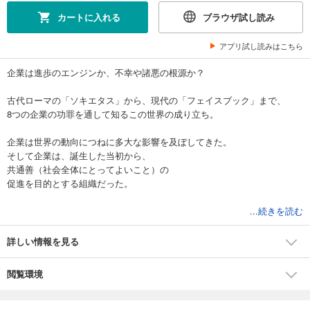
カートに入れる
ブラウザ試し読み
アプリ試し読みはこちら
企業は進歩のエンジンか、不幸や諸悪の根源か？
古代ローマの「ソキエタス」から、現代の「フェイスブック」まで、
8つの企業の功罪を通して知るこの世界の成り立ち。
企業は世界の動向につねに多大な影響を及ぼしてきた。
そして企業は、誕生した当初から、
共通善（社会全体にとってよいこと）の
促進を目的とする組織だった。
しかし今、企業はひたすら利益だけを追い求める集団であり、
...続きを読む
人間味などとは無縁のものであると考えている人は多い。
では、企業はどこで、どのように変節してしまったのか？
詳しい情報を見る
時代を画した8つの企業の歴史を俯瞰しつつ、
閲覧環境
現代社会を読み解き、
企業のあるべき姿を指し示す記念碑的な書。