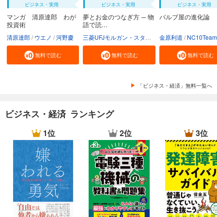
ビジネス・実用
ビジネス・実用
ビジネス・実用
マンガ 清原達郎 わが
夢とお金のつなぎ方 ─ 物
バルブ屋の進化論
投資術
語で読...
清原達郎
ウエノ
河野慶
三菱UFJモルガン・スタンレー証券株式会社
金原利道
NC10Team
無料で読む
無料で読む
無料で読む
「ビジネス・経済」無料一覧へ
ビジネス・経済 ランキング
1位
2位
3位