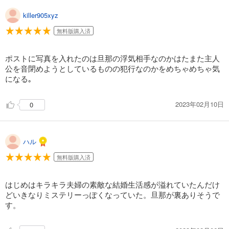
132
円 (税込)
killer905xyz
カート
完結
無料版購入済
試し読み
あらすじを表示する
ポストに写真を入れたのは旦那の浮気相手なのかはたまた主人
公を音閉めようとしているものの犯行なのかをめちゃめちゃ気
トロフィー・ワイフ（２１）
になる｡
165
円 (税込)
カート
完結
2023年02月10日
0
試し読み
あらすじを表示する
ハル
トロフィー・ワイフ（２２）
165
円 (税込)
無料版購入済
カート
完結
はじめはキラキラ夫婦の素敵な結婚生活感が溢れていたんだけ
試し読み
どいきなりミステリーっぽくなっていた。旦那が裏ありそうで
あらすじを表示する
す。
トロフィー・ワイフ（２３）