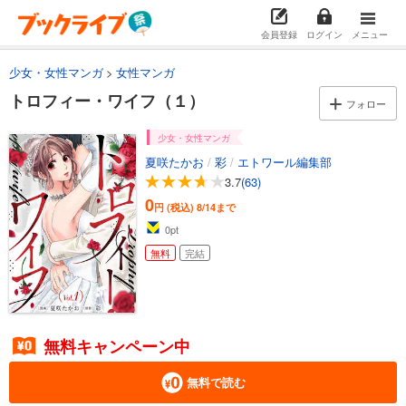
会員登録
ログイン
メニュー
少女・女性マンガ
女性マンガ
トロフィー・ワイフ（１）
フォロー
少女・女性マンガ
夏咲たかお
/
彩
/
エトワール編集部
3.7
(63)
0
円 (税込)
8/14まで
0
pt
無料
完結
無料キャンペーン中
無料で読む