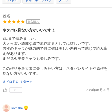
トロフィー・ワイフ（１４）
165
匿名
円 (税込)
カート
購入済み
完結
ネタバレ見ない方がいいですよ
試し読み
あらすじを表示する
3話まで読みました。
大人っぽい綺麗な絵で原作読者としては嬉しいです。
トロフィー・ワイフ（１５）
男性のキャラが魅力的で特に敬は美しい悪役って感じで読み応
132
円 (税込)
えがあります。
カート
まだ見ぬ主要キャラも楽しみです。
完結
試し読み
この作品を最大限に楽しみたい方は、ネタバレサイトや原作を
あらすじを表示する
見ない方がいいです。
トロフィー・ワイフ（１６）
＃ドロドロ
＃ダーク
165
円 (税込)
カート
2023年01月23日
3
完結
試し読み
あらすじを表示する
somake