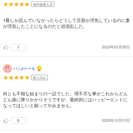
トロフィー・ワイフ（１７）
無料版購入済
132
円 (税込)
カート
1冊しか読んでいなかったらどうして旦那が浮気しているのに妻
完結
が浮気したことになるのだと頭混乱した。
試し読み
あらすじを表示する
トロフィー・ワイフ（１８）
2023年02月05日
1
165
円 (税込)
カート
完結
パン♪ケーキ
試し読み
あらすじを表示する
購入済み
トロフィー・ワイフ（１９）
何とも不穏な始まりの一話でした。理不尽な事がこれからどん
132
円 (税込)
どん操に降りかかりそうですが、最終的にはハッピーエンドに
カート
なってほしいと願ってやみません。
完結
試し読み
2023年12月01日
0
あらすじを表示する
トロフィー・ワイフ（２０）