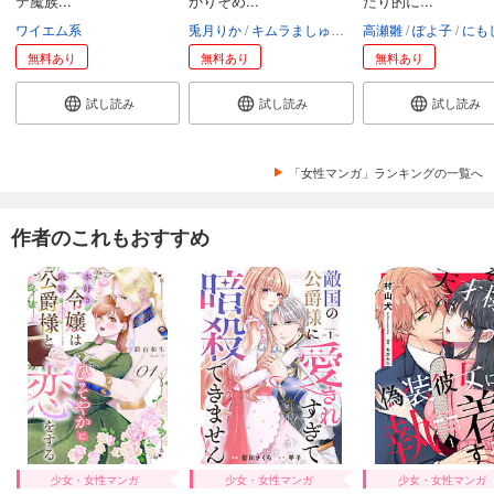
テ魔族...
かりそめ...
たり的に...
ワイエム系
兎月りか
キムラましゅろう
高瀬雛
エトワール編集部
ぽよ子
にも
無料あり
無料あり
無料あり
試し読み
試し読み
試し読み
「女性マンガ」ランキングの一覧へ
作者のこれもおすすめ
少女・女性マンガ
少女・女性マンガ
少女・女性マンガ