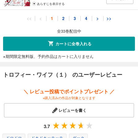
あらすじを表示する
トロフィー・ワイフ（１１）
<<
<
1
2
3
4
>
>>
110
円 (税込)
カート
全33巻配信中
完結
試し読み
カートに全巻入れる
あらすじを表示する
※期間限定無料版、予約作品はカートに入りません
トロフィー・ワイフ（１２）
132
円 (税込)
カート
トロフィー・ワイフ（１） のユーザーレビュー
完結
試し読み
＼ レビュー投稿でポイントプレゼント ／
あらすじを表示する
※購入済みの作品が対象となります
トロフィー・ワイフ（１３）
レビューを書く
165
円 (税込)
カート
完結
3.7
試し読み
あらすじを表示する
ドロドロ
ドキドキハラハラ
ダーク