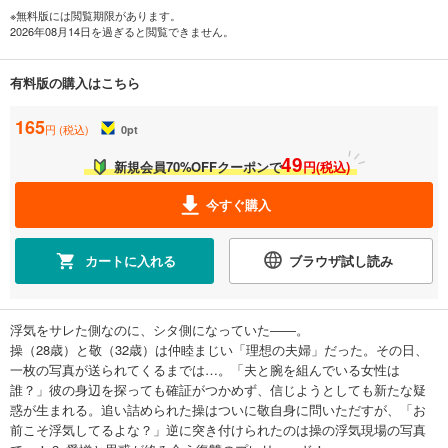
※無料版には閲覧期限があります。
2026年08月14日を過ぎると閲覧できません。
有料版の購入はこちら
165
円 (税込)
0
pt
49
新規会員70%OFFクーポンで
円(税込)
今すぐ購入
カートに入れる
ブラウザ試し読み
浮気をサレた側なのに、シタ側になっていた――。
操（28歳）と敬（32歳）は仲睦まじい「理想の夫婦」だった。その日、
一枚の写真が送られてくるまでは…。「夫と腕を組んでいる女性は
誰？」彼の身辺を探っても確証がつかめず、信じようとしても新たな疑
惑が生まれる。追い詰められた操はついに敬自身に問いただすが、「お
前こそ浮気してるよな？」逆に突き付けられたのは操の浮気現場の写真