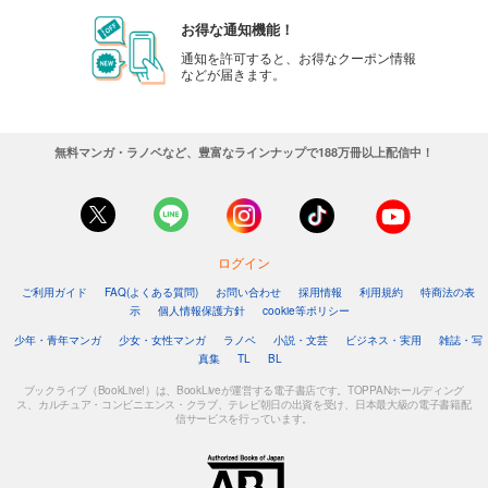
お得な通知機能！
通知を許可すると、お得なクーポン情報
などが届きます。
無料マンガ・ラノベなど、豊富なラインナップで188万冊以上配信中！
ログイン
ご利用ガイド
FAQ(よくある質問)
お問い合わせ
採用情報
利用規約
特商法の表
示
個人情報保護方針
cookie等ポリシー
少年・青年マンガ
少女・女性マンガ
ラノベ
小説・文芸
ビジネス・実用
雑誌・写
真集
TL
BL
ブックライブ（BookLive!）は、BookLiveが運営する電子書店です。TOPPANホールディング
ス、カルチュア・コンビニエンス・クラブ、テレビ朝日の出資を受け、日本最大級の電子書籍配
信サービスを行っています。