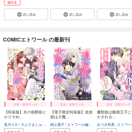
値引き
試し読み
試し読み
試し読み
COMICエトワール の最新刊
少女・女性マンガ
少女・女性マンガ
少女・女性マンガ
【特装版】氷の侯爵様と
【電子限定特装版】追放
魔獣姫は敵国王子に
かりそめ...
姫は大魔...
かされる...
兎月りか
キムラましゅろう
絹上愛子
エトワール編集部
エトワール編集部
みつき和美
エトワール編
続巻入荷
続巻入荷
続巻入荷