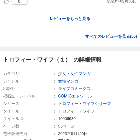
165
2023年02月06日
0
円 (税込)
カート
完結
レビューをもっと見る
試し読み
あらすじを表示する
すべてのレビューを見る(
55
)
トロフィー・ワイフ（２４）
165
円 (税込)
カート
完結
トロフィー・ワイフ（１） の詳細情報
試し読み
あらすじを表示する
カテゴリ
少女・女性マンガ
ジャンル
女性マンガ
トロフィー・ワイフ（２５）
出版社
ライブコミックス
165
円 (税込)
カート
掲載誌・レーベル
COMICエトワール
完結
シリーズ
トロフィー・ワイフシリーズ
試し読み
タイトル
トロフィー・ワイフ
あらすじを表示する
タイトルID
10006930
ページ数
35ページ
トロフィー・ワイフ（２６）
電子版発売日
2023年01月20日
165
円 (税込)
カート