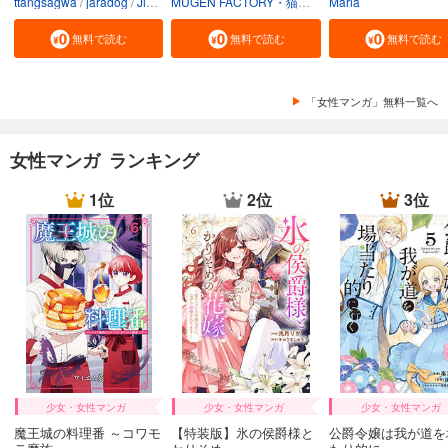
ttangsagwa
jaradog
Jimmy sin
MUGEN FACTORY・猫野ゆきち
Maria
白水汰一
堀越
無料で読む
無料で読む
無料で読む
「女性マンガ」無料一覧へ
女性マンガ ランキング
1位
2位
3位
少女・女性マンガ
少女・女性マンガ
少女・女性マンガ
魔王城の料理番 ～コワモ
【特装版】氷の侯爵様と
公爵令嬢は我が道を