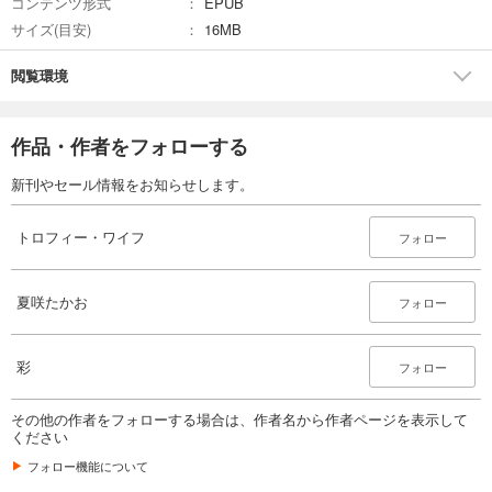
コンテンツ形式
EPUB
完結
サイズ(目安)
16MB
試し読み
あらすじを表示する
閲覧環境
トロフィー・ワイフ（２７）
165
円 (税込)
作品・作者をフォローする
カート
完結
新刊やセール情報をお知らせします。
試し読み
あらすじを表示する
トロフィー・ワイフ
フォロー
トロフィー・ワイフ（２８）
165
円 (税込)
夏咲たかお
フォロー
カート
完結
試し読み
彩
フォロー
あらすじを表示する
その他の作者をフォローする場合は、作者名から作者ページを表示して
トロフィー・ワイフ（２９）
ください
165
円 (税込)
カート
フォロー機能について
完結