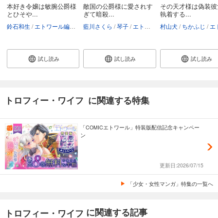
本好き令嬢は敏腕公爵様
敵国の公爵様に愛されす
その天才様は偽装彼
とひそや...
ぎて暗殺...
執着する...
鈴石和生
エトワール編集部
藍川さくら
琴子
エトワール編集部
村山犬
ちかふじ
エトワール
試し読み
試し読み
試し読み
トロフィー・ワイフ に関連する特集
「COMICエトワール」特装版配信記念キャンペー
ン
更新日:2026/07/15
「少女・女性マンガ」特集の一覧へ
に関連する記事
トロフィー・ワイフ