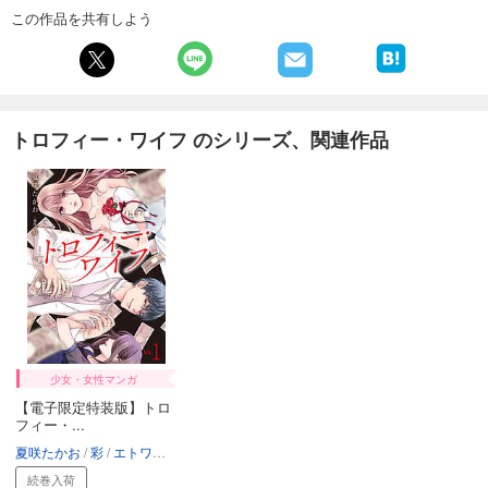
この作品を共有しよう
試し読み
あらすじを表示する
トロフィー・ワイフ（３０）
198
円 (税込)
カート
トロフィー・ワイフ のシリーズ、関連作品
完結
試し読み
あらすじを表示する
トロフィー・ワイフ（３１）
165
円 (税込)
カート
完結
試し読み
あらすじを表示する
少女・女性マンガ
トロフィー・ワイフ（３２）
【電子限定特装版】トロ
フィー・...
165
円 (税込)
カート
夏咲たかお
彩
エトワール編集部
完結
続巻入荷