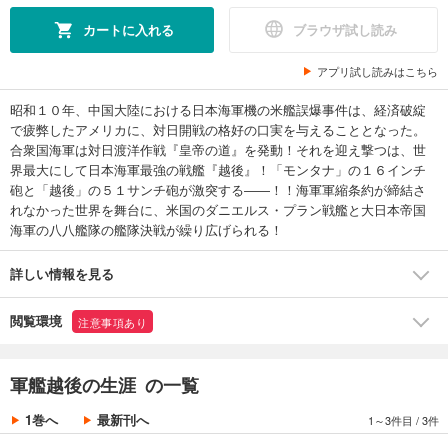
カートに入れる
ブラウザ試し読み
アプリ試し読みはこちら
昭和１０年、中国大陸における日本海軍機の米艦誤爆事件は、経済破綻
で疲弊したアメリカに、対日開戦の格好の口実を与えることとなった。
合衆国海軍は対日渡洋作戦『皇帝の道』を発動！それを迎え撃つは、世
界最大にして日本海軍最強の戦艦『越後』！「モンタナ」の１６インチ
砲と「越後」の５１サンチ砲が激突する――！！海軍軍縮条約が締結さ
れなかった世界を舞台に、米国のダニエルス・プラン戦艦と大日本帝国
海軍の八八艦隊の艦隊決戦が繰り広げられる！
詳しい情報を見る
閲覧環境
注意事項あり
軍艦越後の生涯 の一覧
1巻へ
最新刊へ
1～3件目
/
3件