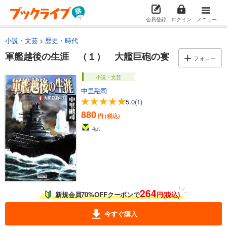
会員登録
ログイン
メニュー
小説・文芸
歴史・時代
軍艦越後の生涯 （１） 大艦巨砲の宴
フォロー
小説・文芸
中里融司
5.0
(1)
880
円 (税込)
4
pt
264
新規会員70%OFFクーポンで
円(税込)
今すぐ購入