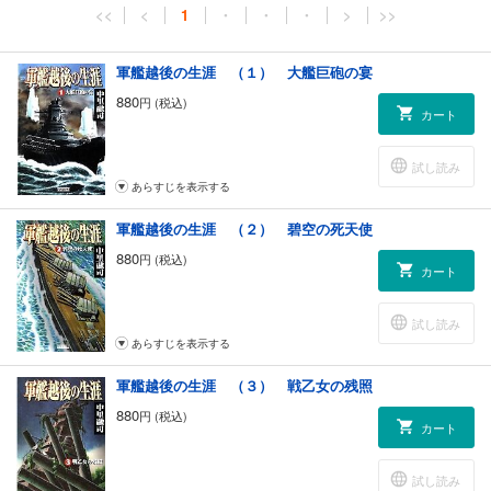
<<
<
1
・
・
・
>
>>
軍艦越後の生涯 （１） 大艦巨砲の宴
880
円 (税込)
カート
試し読み
あらすじを表示する
軍艦越後の生涯 （２） 碧空の死天使
880
円 (税込)
カート
試し読み
あらすじを表示する
軍艦越後の生涯 （３） 戦乙女の残照
880
円 (税込)
カート
試し読み