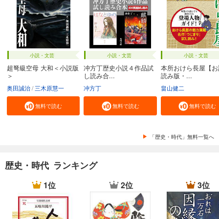
小説・文芸
小説・文芸
小説・文芸
超弩級空母 大和＜小説版
冲方丁歴史小説４作品試
本所おけら長屋【お
＞
し読み合...
読み版・...
奥田誠治
三木原慧一
冲方丁
畠山健二
無料で読む
無料で読む
無料で読む
「歴史・時代」無料一覧へ
歴史・時代 ランキング
1位
2位
3位