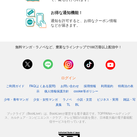
お得な通知機能！
通知を許可すると、お得なクーポン情報
などが届きます。
無料マンガ・ラノベなど、豊富なラインナップで188万冊以上配信中！
ログイン
ご利用ガイド
FAQ(よくある質問)
お問い合わせ
採用情報
利用規約
特商法の表
示
個人情報保護方針
cookie等ポリシー
少年・青年マンガ
少女・女性マンガ
ラノベ
小説・文芸
ビジネス・実用
雑誌・写
真集
TL
BL
ブックライブ（BookLive!）は、BookLiveが運営する電子書店です。TOPPANホールディング
ス、カルチュア・コンビニエンス・クラブ、テレビ朝日の出資を受け、日本最大級の電子書籍配
信サービスを行っています。