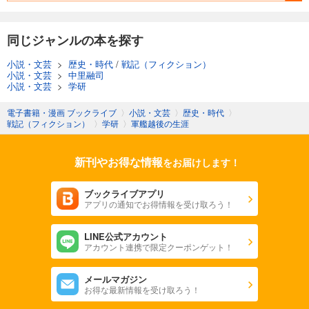
同じジャンルの本を探す
小説・文芸
>
歴史・時代
/
戦記（フィクション）
小説・文芸
>
中里融司
小説・文芸
>
学研
電子書籍・漫画 ブックライブ
〉
小説・文芸
〉
歴史・時代
〉
戦記（フィクション）
〉
学研
〉
軍艦越後の生涯
新刊やお得な情報
をお届けします！
ブックライブアプリ
アプリの通知でお得情報を受け取ろう！
LINE公式アカウント
アカウント連携で限定クーポンゲット！
メールマガジン
お得な最新情報を受け取ろう！