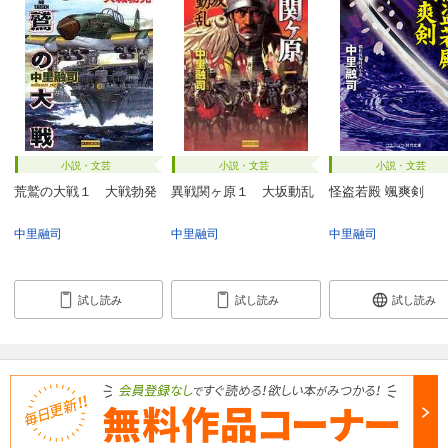
小説・文芸
小説・文芸
小説・文芸
荒鷲の大戦１ 大戦勃発
異戦関ヶ原１ 大坂動乱
怪盗若殿 颯爽剣
中里融司
中里融司
中里融司
試し読み
試し読み
試し読み