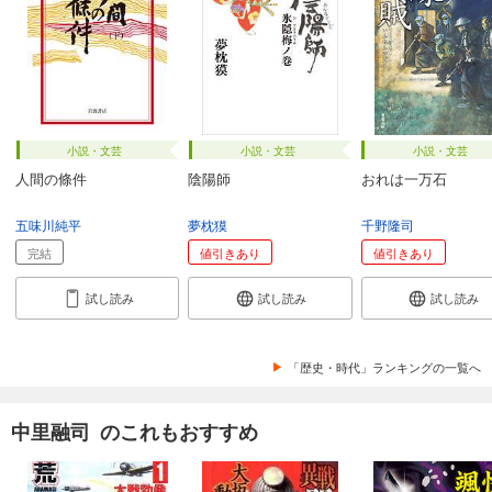
小説・文芸
小説・文芸
小説・文芸
人間の條件
陰陽師
おれは一万石
五味川純平
夢枕獏
千野隆司
完結
値引きあり
値引きあり
試し読み
試し読み
試し読み
「歴史・時代」ランキングの一覧へ
中里融司 のこれもおすすめ