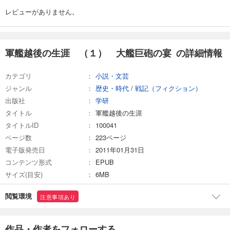
レビューがありません。
軍艦越後の生涯 （１） 大艦巨砲の宴 の詳細情報
カテゴリ
小説・文芸
ジャンル
歴史・時代
/
戦記（フィクション）
出版社
学研
タイトル
軍艦越後の生涯
タイトルID
100041
ページ数
223ページ
電子版発売日
2011年01月31日
コンテンツ形式
EPUB
サイズ(目安)
6MB
閲覧環境
注意事項あり
作品・作者をフォローする