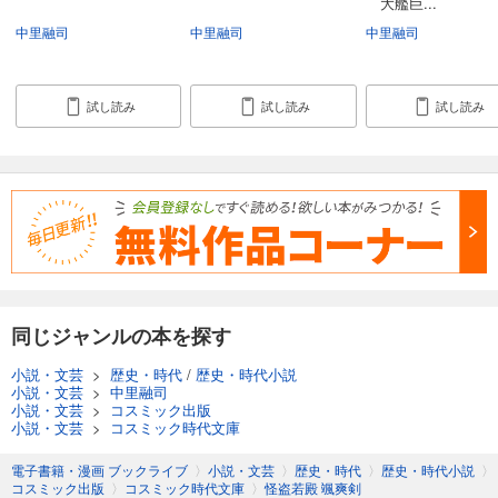
大艦巨...
中里融司
中里融司
中里融司
試し読み
試し読み
試し読み
同じジャンルの本を探す
小説・文芸
>
歴史・時代
/
歴史・時代小説
小説・文芸
>
中里融司
小説・文芸
>
コスミック出版
小説・文芸
>
コスミック時代文庫
電子書籍・漫画 ブックライブ
〉
小説・文芸
〉
歴史・時代
〉
歴史・時代小説
〉
コスミック出版
〉
コスミック時代文庫
〉
怪盗若殿 颯爽剣