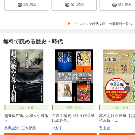
試し読み
試し読み
試し読み
「コスミック時代文庫」の最新刊一覧へ
無料で読める歴史・時代
小説・文芸
小説・文芸
小説・文芸
超弩級空母 大和＜小説版
冲方丁歴史小説４作品試
本所おけら長屋【お
＞
し読み合...
読み版・...
奥田誠治
三木原慧一
冲方丁
畠山健二