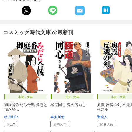
コスミック時代文庫 の最新刊
小説・文芸
小説・文芸
小説・文芸
御庭番みだら合戦 犬忍と
極道同心 鬼の倍返し
奥義 反魂の剣 不死
猫忍登...
弦之丞
睦月影郎
喜多川侑
聖龍人
NEW
続巻入荷
続巻入荷