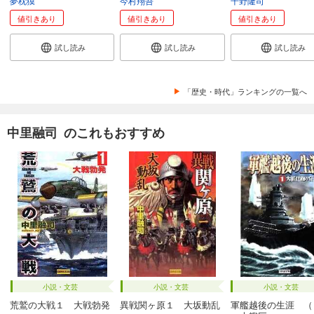
夢枕獏
今村翔吾
千野隆司
値引きあり
値引きあり
値引きあり
試し読み
試し読み
試し読み
「歴史・時代」ランキングの一覧へ
中里融司 のこれもおすすめ
小説・文芸
小説・文芸
小説・文芸
荒鷲の大戦１ 大戦勃発
異戦関ヶ原１ 大坂動乱
軍艦越後の生涯 （