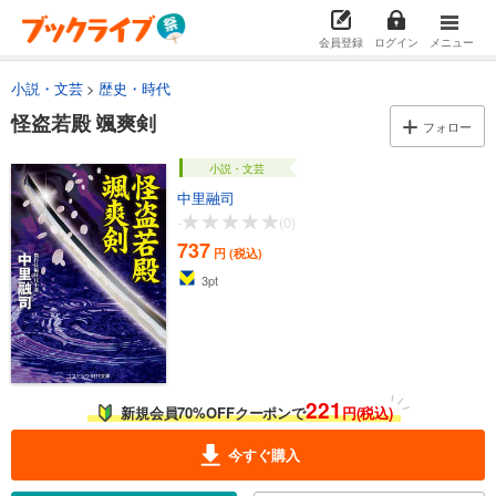
会員登録
ログイン
メニュー
小説・文芸
歴史・時代
怪盗若殿 颯爽剣
フォロー
小説・文芸
中里融司
-
(0)
737
円 (税込)
3
pt
221
新規会員70%OFFクーポンで
円(税込)
今すぐ購入