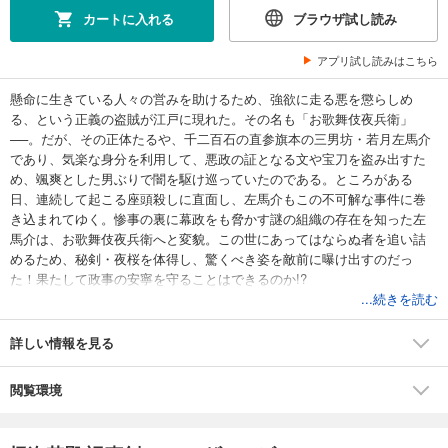
カートに入れる
ブラウザ試し読み
アプリ試し読みはこちら
懸命に生きている人々の営みを助けるため、強欲に走る悪を懲らしめ
る、という正義の盗賊が江戸に現れた。その名も「お歌舞伎夜兵衛」
──。だが、その正体たるや、千二百石の直参旗本の三男坊・若月左馬介
であり、気楽な身分を利用して、悪政の証となる文や宝刀を盗み出すた
め、颯爽とした男ぶりで闇を駆け巡っていたのである。ところがある
日、連続して起こる座頭殺しに直面し、左馬介もこの不可解な事件に巻
き込まれてゆく。惨事の裏に幕政をも脅かす謎の組織の存在を知った左
馬介は、お歌舞伎夜兵衛へと変貌。この世にあってはならぬ者を追い詰
めるため、秘剣・夜桜を体得し、驚くべき姿を敵前に曝け出すのだっ
た！果たして政事の安寧を守ることはできるのか!?
...続きを読む
詳しい情報を見る
閲覧環境