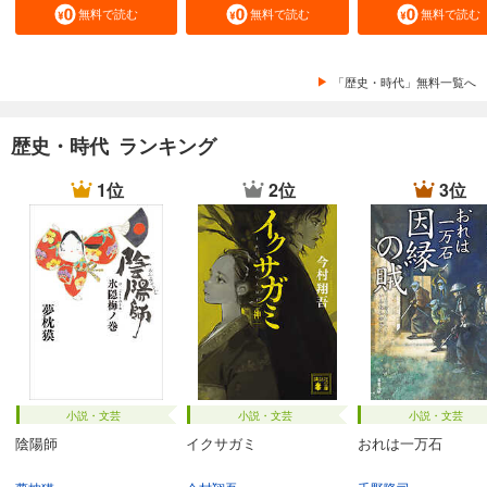
無料で読む
無料で読む
無料で読む
「歴史・時代」無料一覧へ
歴史・時代 ランキング
1位
2位
3位
小説・文芸
小説・文芸
小説・文芸
陰陽師
イクサガミ
おれは一万石