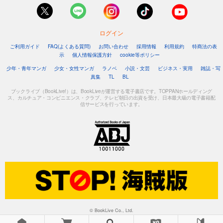
ログイン
ご利用ガイド
FAQ(よくある質問)
お問い合わせ
採用情報
利用規約
特商法の表
示
個人情報保護方針
cookie等ポリシー
少年・青年マンガ
少女・女性マンガ
ラノベ
小説・文芸
ビジネス・実用
雑誌・写
真集
TL
BL
ブックライブ（BookLive!）は、BookLiveが運営する電子書店です。TOPPANホールディング
ス、カルチュア・コンビニエンス・クラブ、テレビ朝日の出資を受け、日本最大級の電子書籍配
信サービスを行っています。
© BookLive Co., Ltd.