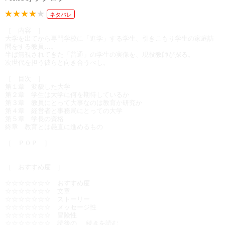
ネタバレ
［ 内容 ］
大学を出てから専門学校に「進学」する学生、引きこもり学生の家庭訪
問をする教員…。
半ば無視されてきた「普通」の学生の実像を、現役教師が探る。
次世代を担う彼らと向き合うべし。
［ 目次 ］
第１章 変貌した大学
第２章 学生は大学に何を期待しているか
第３章 教員にとって大事なのは教育か研究か
第４章 経営者と事務局にとっての大学
第５章 学長の資格
終章 教育とは愚直に進めるもの
［ ＰＯＰ ］
［ おすすめ度 ］
☆☆☆☆☆☆☆ おすすめ度
☆☆☆☆☆☆☆ 文章
☆☆☆☆☆☆☆ ストーリー
☆☆☆☆☆☆☆ メッセージ性
☆☆☆☆☆☆☆ 冒険性
☆☆☆☆☆☆☆ 読後の
...続きを読む