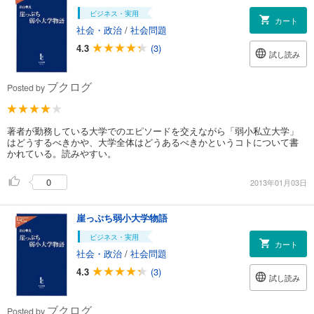
ビジネス・実用
カート
社会・政治
/
社会問題
4.3
(3)
試し読み
ブクログ
Posted by
著者が勤務している大学でのエピソードを交えながら「弱小私立大学」
はどうするべきかや、大学全体はどうあるべきかというコトについて書
かれている。読みやすい。
0
2013年01月03日
崖っぷち弱小大学物語
ビジネス・実用
カート
社会・政治
/
社会問題
4.3
(3)
試し読み
ブクログ
Posted by