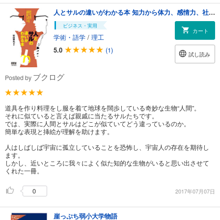
人とサルの違いがわかる本 知力から体力、感情力、社会力まで全部比較しました
ビジネス・実用
カート
学術・語学
/
理工
5.0
(1)
試し読み
ブクログ
Posted by
道具を作り料理をし服を着て地球を闊歩している奇妙な生物“人間”。
それに似ていると言えば親戚に当たるサルたちです。
では、実際に人間とサルはどこが似ていてどう違っているのか。
簡単な表現と挿絵が理解を助けます。
人はしばしば宇宙に孤立していることを恐怖し、宇宙人の存在を期待し
ます。
しかし、近いところに我々によく似た知的な生物がいると思い出させて
くれた一冊。
0
2017年07月07日
崖っぷち弱小大学物語