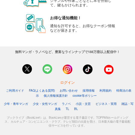
ジャンルや作家ごとなどに本を分類し
て、鍵もかけられます。
お得な通知機能！
通知を許可すると、お得なクーポン情報
などが届きます。
無料マンガ・ラノベなど、豊富なラインナップで188万冊以上配信中！
ログイン
ご利用ガイド
FAQ(よくある質問)
お問い合わせ
採用情報
利用規約
特商法の表
示
個人情報保護方針
cookie等ポリシー
少年・青年マンガ
少女・女性マンガ
ラノベ
小説・文芸
ビジネス・実用
雑誌・写
真集
TL
BL
ブックライブ（BookLive!）は、BookLiveが運営する電子書店です。TOPPANホールディング
ス、カルチュア・コンビニエンス・クラブ、テレビ朝日の出資を受け、日本最大級の電子書籍配
信サービスを行っています。