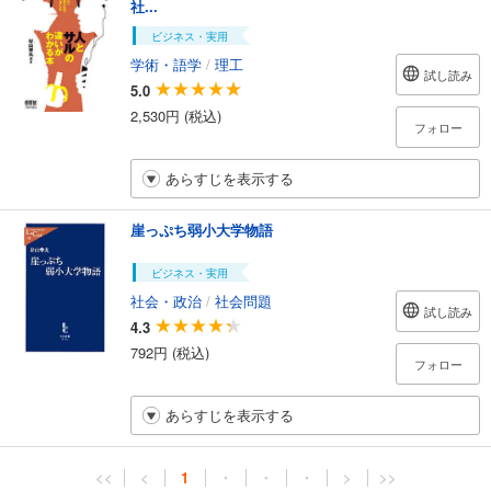
社...
ビジネス・実用
学術・語学
/
理工
試し読み
5.0
2,530円 (税込)
フォロー
あらすじを表示する
崖っぷち弱小大学物語
ビジネス・実用
社会・政治
/
社会問題
試し読み
4.3
792円 (税込)
フォロー
あらすじを表示する
<<
<
1
・
・
・
>
>>