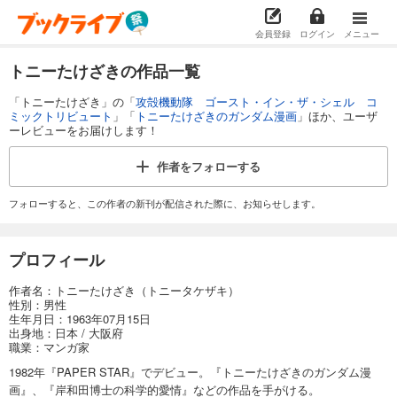
会員登録
ログイン
メニュー
トニーたけざきの作品一覧
「トニーたけざき」の「
攻殻機動隊 ゴースト・イン・ザ・シェル コ
ミックトリビュート
」「
トニーたけざきのガンダム漫画
」ほか、ユーザ
ーレビューをお届けします！
作者を
フォローする
フォローすると、この作者の新刊が配信された際に、お知らせします。
プロフィール
作者名：トニーたけざき（トニータケザキ）
性別：男性
生年月日：1963年07月15日
出身地：日本 / 大阪府
職業：マンガ家
1982年『PAPER STAR』でデビュー。『トニーたけざきのガンダム漫
画』、『岸和田博士の科学的愛情』などの作品を手がける。