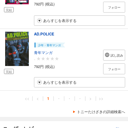
792円 (税込)
フォロー
完結
あらすじを表示する
AD.POLICE
少年・青年マンガ
青年マンガ
試し読み
-
792円 (税込)
フォロー
完結
あらすじを表示する
<<
<
1
・
・
・
>
>>
トニーたけざきの詳細検索へ