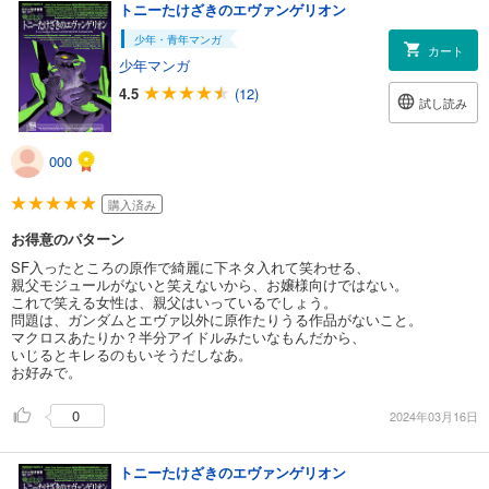
トニーたけざきのエヴァンゲリオン
少年・青年マンガ
カート
少年マンガ
4.5
(12)
試し読み
000
購入済み
お得意のパターン
SF入ったところの原作で綺麗に下ネタ入れて笑わせる、
親父モジュールがないと笑えないから、お嬢様向けではない。
これで笑える女性は、親父はいっているでしょう。
問題は、ガンダムとエヴァ以外に原作たりうる作品がないこと。
マクロスあたりか？半分アイドルみたいなもんだから、
いじるとキレるのもいそうだしなあ。
お好みで。
0
2024年03月16日
トニーたけざきのエヴァンゲリオン