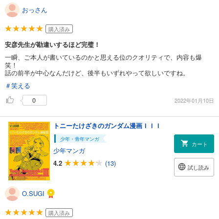
おっさん
購入済み
安彦先生が勘違いするほど完璧！
一瞬、ご本人が書いているのかと思える位のクオリティで、内容も爆
笑！
話の前半が中心なんだけど、後半もいずれやって欲しいですね。
＃笑える
0
2022年01月10日
トニーたけざきのガンダム漫画ＩＩＩ
少年・青年マンガ
カート
少年マンガ
4.2
(13)
試し読み
O.SUGI
購入済み