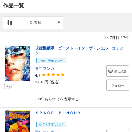
作品一覧
新着順
1～7件目
/
7件
攻殻機動隊 ゴースト・イン・ザ・シェル コミッ
ク...
少年・青年マンガ
青年マンガ
試し読み
4.7
1,018円 (税込)
フォロー
完結
あらすじを表示する
ＳＰＡＣＥ ＰＩＮＣＨＹ
少年・青年マンガ
青年マンガ