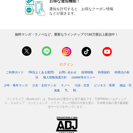
お得な通知機能！
通知を許可すると、お得なクーポン情報
などが届きます。
無料マンガ・ラノベなど、豊富なラインナップで188万冊以上配信中！
ログイン
ご利用ガイド
FAQ(よくある質問)
お問い合わせ
採用情報
利用規約
特商法の表
示
個人情報保護方針
cookie等ポリシー
少年・青年マンガ
少女・女性マンガ
ラノベ
小説・文芸
ビジネス・実用
雑誌・写
真集
TL
BL
ブックライブ（BookLive!）は、BookLiveが運営する電子書店です。TOPPANホールディング
ス、カルチュア・コンビニエンス・クラブ、テレビ朝日の出資を受け、日本最大級の電子書籍配
信サービスを行っています。