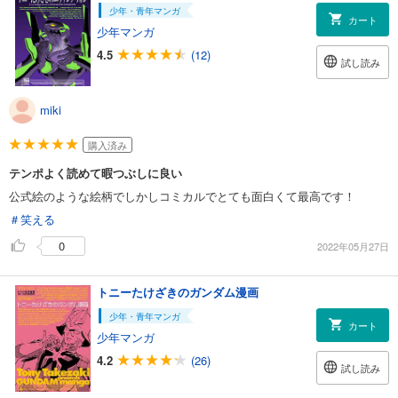
少年・青年マンガ
カート
少年マンガ
4.5
(12)
試し読み
miki
購入済み
テンポよく読めて暇つぶしに良い
公式絵のような絵柄でしかしコミカルでとても面白くて最高です！
＃笑える
0
2022年05月27日
トニーたけざきのガンダム漫画
少年・青年マンガ
カート
少年マンガ
4.2
(26)
試し読み