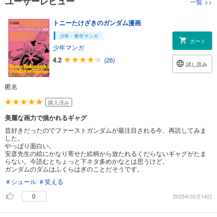
ユーザーレビュー
一覧
>>
トニーたけざきのガンダム漫画
少年・青年マンガ
カート
少年マンガ
4.2
(26)
試し読み
匿名
購入済み
美麗な画力で描かれるギャグ
昔好きだったのでファーストガンダムが最注目される今、再読してみま
した。
やっぱり面白い。
安彦先生の絵にかなり寄せた絵柄から放たれるくだらないギャグがたま
らない。今読むとちょっと下ネタ多めかなとは思うけど。
ガンダムのダムはふくらはぎのことだそうです。
＃シュール
＃笑える
0
2025年02月14日