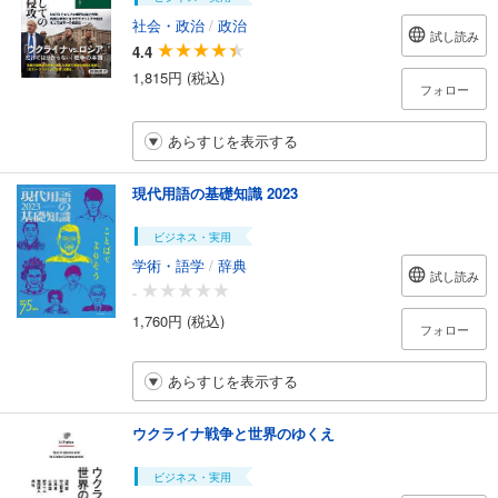
社会・政治
/
政治
試し読み
4.4
1,815円 (税込)
フォロー
あらすじを表示する
現代用語の基礎知識 2023
ビジネス・実用
学術・語学
/
辞典
試し読み
-
1,760円 (税込)
フォロー
あらすじを表示する
ウクライナ戦争と世界のゆくえ
ビジネス・実用