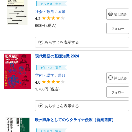
ビジネス・実用
社会・政治
/
国際
試し読み
4.2
968円 (税込)
フォロー
あらすじを表示する
現代用語の基礎知識 2024
ビジネス・実用
学術・語学
/
辞典
試し読み
4.0
1,760円 (税込)
フォロー
あらすじを表示する
欧州戦争としてのウクライナ侵攻（新潮選書）
ビジネス・実用