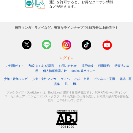
通知を許可すると、お得なクーポン情報
などが届きます。
無料マンガ・ラノベなど、豊富なラインナップで188万冊以上配信中！
ログイン
ご利用ガイド
FAQ(よくある質問)
お問い合わせ
採用情報
利用規約
特商法の表
示
個人情報保護方針
cookie等ポリシー
少年・青年マンガ
少女・女性マンガ
ラノベ
小説・文芸
ビジネス・実用
雑誌・写
真集
TL
BL
ブックライブ（BookLive!）は、BookLiveが運営する電子書店です。TOPPANホールディング
ス、カルチュア・コンビニエンス・クラブ、テレビ朝日の出資を受け、日本最大級の電子書籍配
信サービスを行っています。