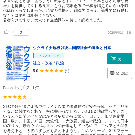
著書のあとがきにあるように戦争と平和について「基本となる明確な視
座」を提供してくれる良書。もうお花畑思考で平和を唱えていられる時
代は終わってしまった。現実を見据え、戦略的に考え、論理的に行動し
なくては平和は維持できない。
若者向けですが、大人でも全然興味を持って読めました。
0
2026年02月16日
ウクライナ危機以後―国際社会の選択と日本
ビジネス・実用
カート
社会・政治
/
政治
5.0
(1)
試し読み
ブクログ
Posted by
SFCの研究者によるウクライナ以降の国際政治や安全保障、セキュリテ
ィなどに関する分析が丁寧に書かれている。いわゆる地政学って、こう
いうふうに学ぶべきなのかと今更ながらに驚く。ロシア、旧ソ連衛星
国、欧州、中国、米国（大統領、二大政党、過去の政治）、そして日本
の在り方。最近ウズベキスタンの仕事をしているので、ロシアとの関係
を考えると、今後の接し方も変わるような。このシリーズ、SFCフォー