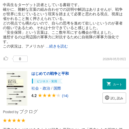
中高生をターゲット読者としている書籍です。
確かに、難解な言葉の組み合わせでの説明や解説はありませんが、戦争
が世界に生じているという現実を踏まえて必要と思われる視点、視座は
省かれること無く押さえられている。
どの視点でも構わないので、自らの思考を進めて欲しいというのが著者
の狙いであるため、それは十分できていると感じました。
「安全保障」という言葉は、ここ数年耳にする機会が増えました。
連想するのは周辺国の軍事力に対抗するために自衛隊の軍事力強化で
す。
この状況は、アメリカが
...続きを読む
0
2026年05月05日
はじめての戦争と平和
ビジネス・実用
カート
社会・政治
/
国際
4.2
(14)
試し読み
ブクログ
Posted by