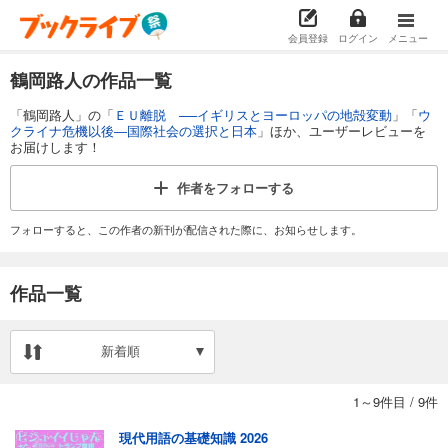
会員登録
ログイン
メニュー
鶴岡路人の作品一覧
「鶴岡路人」の「
ＥＵ離脱 ──イギリスとヨーロッパの地殻変動
」「
ウ
クライナ危機以後―国際社会の選択と日本
」ほか、ユーザーレビューを
お届けします！
作者を
フォローする
フォローすると、この作者の新刊が配信された際に、お知らせします。
作品一覧
新着順
1～9件目
/
9件
現代用語の基礎知識 2026