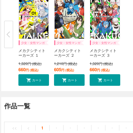
少女・女性マンガ
少女・女性マンガ
少女・女性マンガ
メカクシティト
メカクシティト
メカクシティト
ーカーズ １
ーカーズ ２
ーカーズ ３
1,320円 (税込)
1,210円 (税込)
1,320円 (税込)
660
605
660
円 (税込)
円 (税込)
円 (税込)
カート
カート
カート
作品一覧
<<
<
1
・
・
・
・
・
・