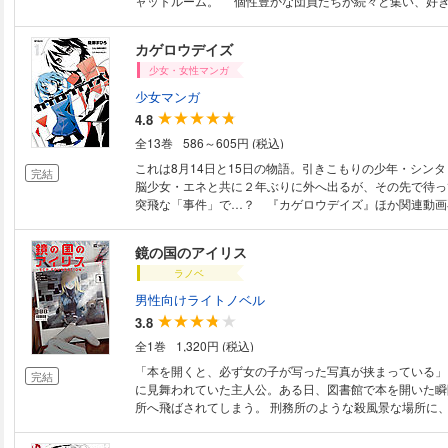
ャットルーム。 個性豊かな団員たちが続々と集い、好
たはいいものの、 “キラキラＳＮＳライフ”には程遠く
えなくて…!? 少年少女の日常と非日常が交錯する、ポップ＆キュートな
カゲロウデイズ
トーキングライフの幕開け！ ●pixiv chatstory掲載の12話に加え、ここで
少女・女性マンガ
しか読めない新作ストーリー１話と各話の裏話を描いた漫
あわせて80P超の大量書き下ろし収録！ ※本作品には、初版の紙書籍に付
少女マンガ
属している「初版限定特典ＣＤ」はついておりません。
4.8
全13巻
586～605円 (税込)
これは8月14日と15日の物語。引きこもりの少年・シン
完結
脳少女・エネと共に２年ぶりに外へ出るが、その先で待っ
突飛な「事件」で…？ 『カゲロウデイズ』ほか関連動画
じん（自然の敵Ｐ）による『カゲロウプロジェクト』の物
ック化!!
鏡の国のアイリス
ラノベ
男性向けライトノベル
3.8
全1巻
1,320円 (税込)
「本を開くと、必ず女の子が写った写真が挟まっている」
完結
に見舞われていた主人公。ある日、図書館で本を開いた瞬
所へ飛ばされてしまう。 刑務所のような殺風景な場所に
の女の子。彼女の名前は「アイリス」。そしてこの場所は
いう「常識から外れた存在」を確保・収容・保護する組織