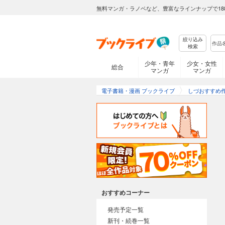
無料マンガ・ラノベなど、豊富なラインナップで18
絞り込み
検索
少年・青年
少女・女性
総合
マンガ
マンガ
電子書籍・漫画 ブックライブ
しづおすすめ
おすすめコーナー
発売予定一覧
新刊・続巻一覧