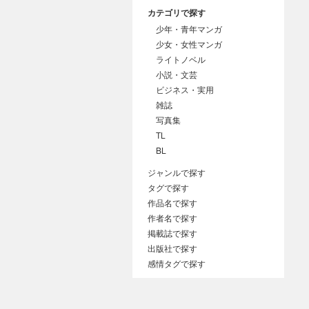
カテゴリで探す
少年・青年マンガ
少女・女性マンガ
ライトノベル
小説・文芸
ビジネス・実用
雑誌
写真集
TL
BL
ジャンルで探す
タグで探す
作品名で探す
作者名で探す
掲載誌で探す
出版社で探す
感情タグで探す