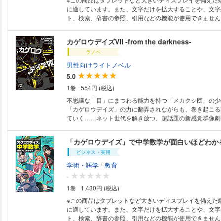
に適しています。また、文字だけを拡大することや、文字
ト、検索、辞書の参照、引用などの機能が使用できません。 シリーズ
20万部突破・カゲロウプロジェクト×学習参考書シリーズ
学歴史」！ カゲロウプロジェクトのキャラ達と、フルカ
カゲロウデイズVII -from the darkness-
会話で中学歴史の重要45テーマがイッキにマスターできる！ ※本作
ラノベ
は、紙書籍に付属している「カバー裏特製ミニポスター」
ません。 ※本作品は紙書籍をそのまま再現しておりますが
男性向けライトノベル
き込むことはできません。また紙書籍再現のため、電子書
5.0
な情報を含んでいる場合があります。あらかじめご了承く
1巻
554円 (税込)
不思議な「目」にまつわる能力を持つ「メカクシ団」の少
「カゲロウデイズ」の力に翻弄されながらも、巻き起こる
ていく……ネット世代を解き放つ、超話題の新感覚群像劇
「カゲロウデイズ」で中学数学が面白いほどわか
ビジネス・実用
/
学術・語学
教育
-
1巻
1,430円 (税込)
※この商品はタブレットなど大きいディスプレイを備えた
に適しています。また、文字だけを拡大することや、文字
ト、検索、辞書の参照、引用などの機能が使用できません。 累計20