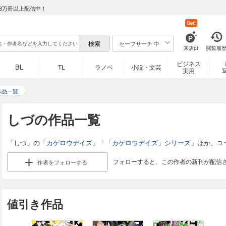
8万冊以上配信中！
Get!
セーフサーチ 中
来店pt
閲覧履
ビジネス
BL
TL
ラノベ
小説・文芸
実用
作品一覧
しづの作品一覧
「しづ」の「
カゲロウデイズ
」「
「カゲロウデイズ」シリーズ
」ほか、ユ
フォローすると、この作者の新刊が配信
作者を
フォローする
値引き作品