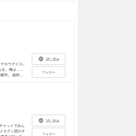
試し読み
カゲロウデイズ』
フォロー
る高校生だっ
るまでやりこ
、街に『ゾン
みなせしき)との
るために、互いの
ていく――
試し読み
メカクシ団のチ
フォロー