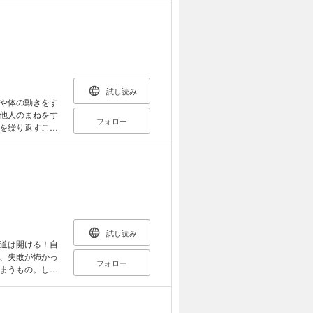
えを持つこと
ば、苦しみや悲
てしまうのは、
は、千日回峯行
んだ、幸せに生
、心の余裕を持
。
試し読み
や体の動きをす
他人のまねをす
フォロー
を繰り返すこと
、鮮明に印象に
」と前もって計
では大切なんだ
てみることだよ
界を巡礼するな
とで学んだこ
人生の知恵。
災後のメッセー
試し読み
道は開ける！自
、失敗が怖かっ
フォロー
まうもの。しか
に相手に求めて
過去にされたこ
、そんな負のス