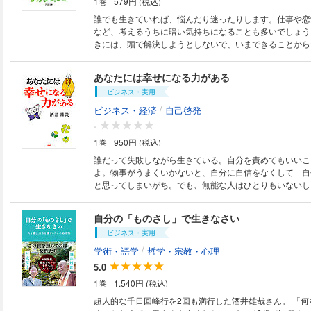
1巻
579円 (税込)
誰でも生きていれば、悩んだり迷ったりします。仕事や恋
など、考えるうちに暗い気持ちになることも多いでしょう
きには、頭で解決しようとしないで、いまできることから
ること。まず一歩を踏み出しましょう。一見なんでもない
けていくことが、本物の自信や心の強さをつくるのです。
あなたには幸せになる力がある
がやさしく教える悩み解消への近道。
ビジネス・実用
/
ビジネス・経済
自己啓発
-
1巻
950円 (税込)
誰だって失敗しながら生きている。自分を責めてもいいこ
よ。物事がうまくいかないと、自分に自信をなくして「自
と思ってしまいがち。でも、無能な人はひとりもいないし
ひとつもない。自分にできることを見つけて、コツコツ続
ず道は拓けるもの。本書では、自分に自信が持てないとき
自分の「ものさし」で生きなさい
とき、人間関係がうまくいかないとき、逆境に立たされた
ビジネス・実用
ざまなシチュエーションごとにその悩みから抜け出す考え
心に元気をくれる言葉と、カラーイラスト満載の、生きる
/
学術・語学
哲学・宗教・心理
えてくれる一冊。
5.0
1巻
1,540円 (税込)
超人的な千日回峰行を2回も満行した酒井雄哉さん。 「何