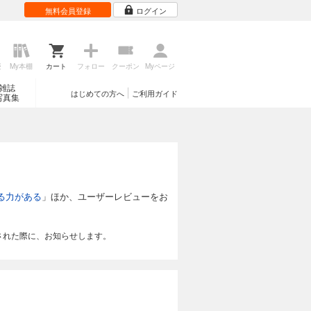
無料会員登録
ログイン
歴
My本棚
カート
フォロー
クーポン
Myページ
雑誌
はじめての方へ
ご利用ガイド
写真集
る力がある
」ほか、ユーザーレビューをお
された際に、お知らせします。