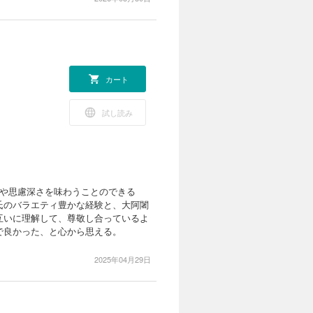
カート
試し読み
みや思慮深さを味わうことのできる
氏のバラエティ豊かな経験と、大阿闍
互いに理解して、尊敬し合っているよ
で良かった、と心から思える。
2025年04月29日