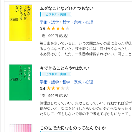
ないことを見極め、できないことには執着しないという考
ムダなことなどひとつもない
は、生きていくうえで案外大切なものである。生きていれ
ビジネス・実用
しみ、怒りや悔しさを感じることがある。それにとらわれ
心のバランスを崩すような考え方をしているから。本書で
/
学術・語学
哲学・宗教・心理
を2度満行した「現代の生き仏」が、厳しい行を通して学
3.9
きるための物の考え方を説く。どんなときでも自分を信じ
1巻
999円 (税込)
って過ごすことができるようになるヒントが詰まった一冊
毎日山を歩いていると、いつの間にかその道に合った呼吸
るようになっていた。技を磨くには、特別強くなったり、
る必要はなく、ただ、一生懸命練習すればいい。同じこと
で、技は磨かれていくんだよ。人生の予期せぬ出会いって
残るんだな。「何月何日に通るからみんな待ってましょう
今できることをやればいい
算されたものじゃなくて、偶然の出会いや出来事が、人生
ビジネス・実用
と思うよ。そういう偶然を活かすことを、思い切ってやっ
な。千日回峯行を二度満行し、その後も、日本、そして世
/
学術・語学
哲学・宗教・心理
ど、歩くことにこだわり続けている酒井大阿闍梨。歩くこ
3.4
と、見えてきたこととは何か？ 「現代の生き仏」が語る
1巻
999円 (税込)
『人の心は歩く早さがちょうどいい』を改題し、新たに震
ジを加えて発刊。
無理はしなくていい、失敗したっていい、行動すれば必ず
信がないと、なにをどうしたらいいのか分からなかったり
たりして、何もしないで頭の中で考えてばかりになってし
し、それでは、かえって悩みを増やすことになる。どんな
も、求めたものが与えられるとは限らないし、いつまでも
この世で大切なものってなんですか
とを恨んでいても、辛い思いがぶり返すばかり。本書では