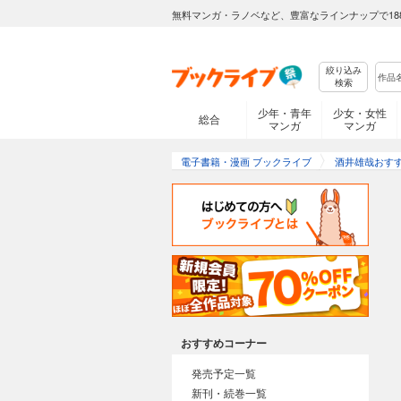
無料マンガ・ラノベなど、豊富なラインナップで18
絞り込み
検索
少年・青年
少女・女性
総合
マンガ
マンガ
電子書籍・漫画 ブックライブ
酒井雄哉おす
おすすめコーナー
発売予定一覧
新刊・続巻一覧