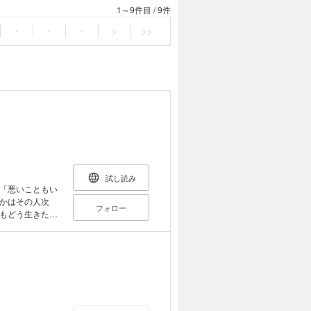
1～9件目
/
9件
・
・
・
>
>>
試し読み
「悪いこともい
かはその人次
フォロー
もどう生きたか
」が病と向き合
。