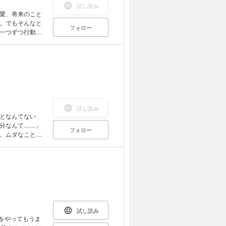
試し読み
愛、将来のこと
。でもそんなと
フォロー
一つずつ行動す
ことを地道に続
稀代の大阿闍梨
試し読み
となんてない
分なんて……」
フォロー
、ムダなことも
けていけば、必
、恋愛で困った
ときなど、さま
方を紹介する。
勇気と希望を与
試し読み
をやってもうま