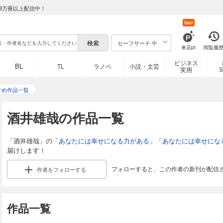
8万冊以上配信中！
Get!
セーフサーチ 中
来店pt
閲覧履
ビジネス
BL
TL
ラノベ
小説・文芸
実用
すめ作品一覧
酒井雄哉の作品一覧
「酒井雄哉」の「
あなたには幸せになる力がある
」「
あなたには幸せにな
届けします！
フォローすると、この作者の新刊が配信
作者を
フォローする
作品一覧