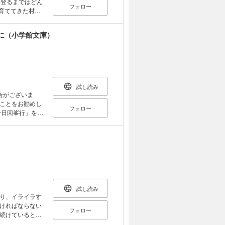
に登るまではどん
フォロー
のない罪で逮捕・
に（小学館文庫）
ダ」 「生かされ
すべての女性に贈る対談集
試し読み
合がございま
ことをお勧めし
フォロー
酒井師は仕事に
だった。しか
み、みごとに達
て筆をとった、
とはできません
ご購入前にお手持
試し読み
り、イライラす
ければならない
フォロー
続けていると、
きることとでき