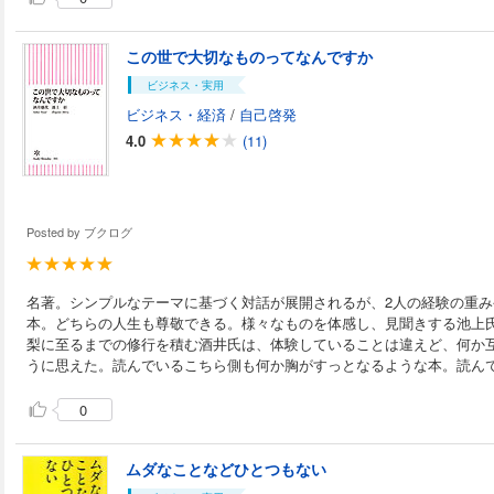
この世で大切なものってなんですか
ビジネス・実用
ビジネス・経済
/
自己啓発
4.0
(11)
Posted by
ブクログ
名著。シンプルなテーマに基づく対話が展開されるが、2人の経験の重
本。どちらの人生も尊敬できる。様々なものを体感し、見聞きする池上
梨に至るまでの修行を積む酒井氏は、体験していることは違えど、何か
うに思えた。読んでいるこちら側も何か胸がすっとなるような本。読ん
0
ムダなことなどひとつもない