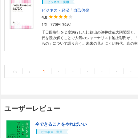
ビジネス・実用
パイラルから抜け出し、相手や状況にかかわらず、自分で
向へ導いていくためにどうすればいいのかを紹介。「計算
/
ビジネス・経済
自己啓発
うまくいかない」「自然体の自分でいるのが一番ラク」「
4.0
ってやっていると、悩まなくてすむ」「嫌なことがあった
1巻
770円 (税込)
みる」千日回峯行を二度満行した「現代の生き仏」が語る
方。
千日回峰行を２度満行した比叡山の酒井雄哉大阿闍梨と、
代を読み解くことで人気のジャーナリスト池上彰氏が、「
もの」について語り合う。未来の見えにくい時代、真の幸
て、私たちにとって、一番大切なものとは。
<<
<
1
・
・
・
・
・
・
ユーザーレビュー
今できることをやればいい
ビジネス・実用