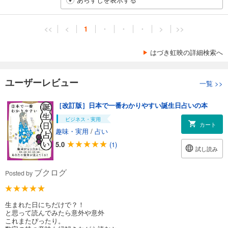
<<
<
1
・
・
・
>
>>
はづき虹映の詳細検索へ
ユーザーレビュー
一覧
>>
［改訂版］日本で一番わかりやすい誕生日占いの本
ビジネス・実用
カート
趣味・実用
/
占い
5.0
(1)
試し読み
ブクログ
Posted by
生まれた日にちだけで？！
と思って読んでみたら意外や意外
これまたぴったり。