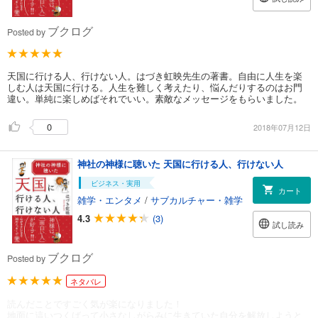
ブクログ
Posted by
天国に行ける人、行けない人。はづき虹映先生の著書。自由に人生を楽
しむ人は天国に行ける。人生を難しく考えたり、悩んだりするのはお門
違い。単純に楽しめばそれでいい。素敵なメッセージをもらいました。
0
2018年07月12日
神社の神様に聴いた 天国に行ける人、行けない人
ビジネス・実用
カート
雑学・エンタメ
/
サブカルチャー・雑学
4.3
(3)
試し読み
ブクログ
Posted by
ネタバレ
読んだことですごく気が楽になりました！
地面に這いつくばって小さなしがらみに生きていた自分を解放しようと