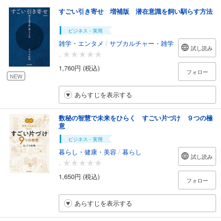
すごい引き寄せ 増補版 潜在意識を飼い馴らす方法
ビジネス・実用
雑学・エンタメ
/
サブカルチャー・雑学
試し読み
-
1,760円 (税込)
フォロー
NEW
あらすじを表示する
数秘の智慧で未来をひらく すごい片づけ ９つの極
意
ビジネス・実用
暮らし・健康・美容
/
暮らし
試し読み
-
1,650円 (税込)
フォロー
あらすじを表示する