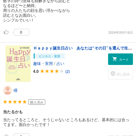
数字の持つ意味も紐解きながら読むと
なるほど〜と納得。
周りの人たちの顔を思い浮かべながら
読むとなお面白い。
シンプルでいい！
0
2024年09月16日
Ｈａｐｐｙ誕生日占い あなたは“その日”を選んで生まれてきた！
ビジネス・実用
カート
趣味・実用
/
占い
4.0
(2)
試し読み
瞳
購入済み
当たるかも
当たってるところと、そうじゃないところもあるけど、基本的には合っ
てます。面白かったです！