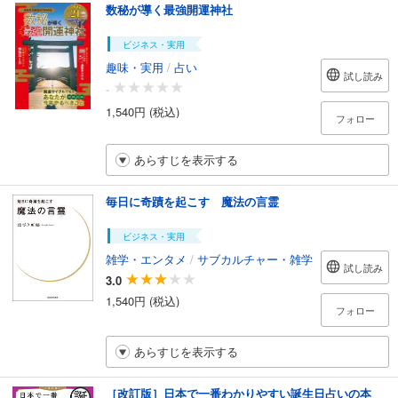
数秘が導く最強開運神社
ビジネス・実用
趣味・実用
/
占い
試し読み
-
1,540円 (税込)
フォロー
あらすじを表示する
毎日に奇蹟を起こす 魔法の言霊
ビジネス・実用
雑学・エンタメ
/
サブカルチャー・雑学
試し読み
3.0
1,540円 (税込)
フォロー
あらすじを表示する
［改訂版］日本で一番わかりやすい誕生日占いの本