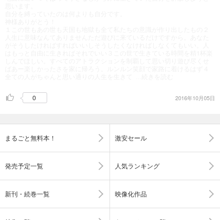
思います。
自分を縛っていたのは何よりも自分です。
神様ありがとう！
１この世もあの世も天国も地獄も全て私たちの意識が作り出したもの２
人生に意味なんてありませんただ遊びに来ているだけですから。あなた
がそうしたければすればいいしそうしたくなければしなくてもいい。人
はもっと自由に生きればそれでいい３この世で生きている時間を精1杯楽
しんでほしい。すべてのアトラクションを制覇して思い切り遊び尽くせ
ばあー楽しかったさを家に帰ろう。ルンルン笑顔で家路に着けるはず４
全ての人がちゃんと思い通りの人生を生きて
...続きを読む
0
2016年10月05日
まるごと無料本！
激安セール
発売予定一覧
人気ランキング
新刊・続巻一覧
映像化作品