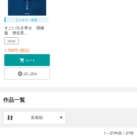
ビジネス・実用
すごい引き寄せ 増補
版 潜在意...
NEW
1,760
円 (税込)
カート
試し読み
作品一覧
新着順
1～27件目
/
27件