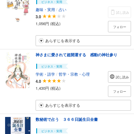
ビジネス・実用
趣味・実用
/
占い
試し読み
3.0
1,056円 (税込)
フォロー
あらすじを表示する
神さまに愛されて超開運する 感動の神社参り
ビジネス・実用
学術・語学
/
哲学・宗教・心理
試し読み
4.0
1,430円 (税込)
フォロー
あらすじを表示する
数秘術で占う ３６６日誕生日全書
ビジネス・実用