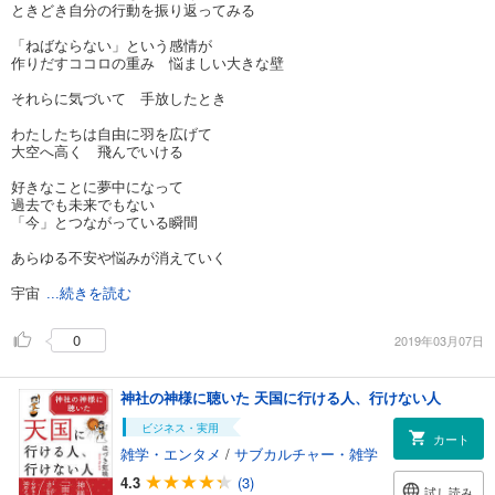
ときどき自分の行動を振り返ってみる
「ねばならない」という感情が
作りだすココロの重み 悩ましい大きな壁
それらに気づいて 手放したとき
わたしたちは自由に羽を広げて
大空へ高く 飛んでいける
好きなことに夢中になって
過去でも未来でもない
「今」とつながっている瞬間
あらゆる不安や悩みが消えていく
宇宙
...続きを読む
0
2019年03月07日
神社の神様に聴いた 天国に行ける人、行けない人
ビジネス・実用
カート
雑学・エンタメ
/
サブカルチャー・雑学
4.3
(3)
試し読み