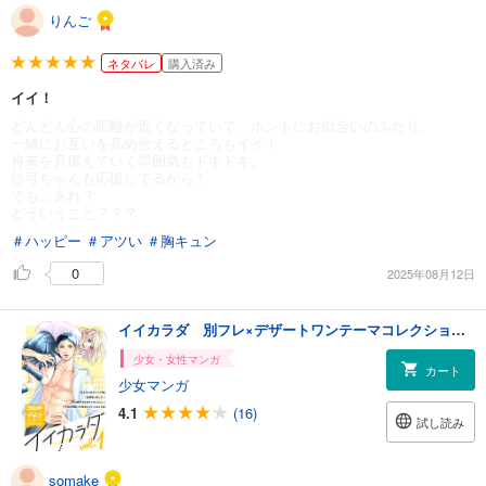
りんご
ネタバレ
購入済み
イイ！
どんどん心の距離が近くなっていて、ホントにお似合いのふたり。
一緒にお互いを高め合えるところもイイ！
将来を見据えていく雰囲気もドキドキ。
紗弓ちゃんも応援してるから！
でも…あれ？
どういうこと？？？
＃ハッピー
＃アツい
＃胸キュン
0
2025年08月12日
イイカラダ 別フレ×デザートワンテーマコレクション ｖｏｌ．１
少女・女性マンガ
カート
少女マンガ
4.1
(16)
試し読み
somake