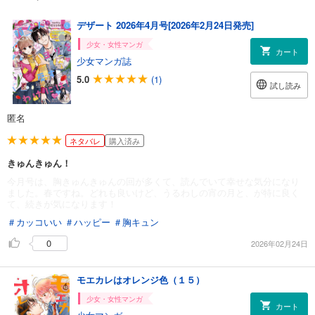
デザート 2026年4月号[2026年2月24日発売]
少女・女性マンガ
カート
少女マンガ誌
5.0
(1)
試し読み
匿名
ネタバレ
購入済み
きゅんきゅん！
今月号は、胸きゅんきゅんの回が多くて、読んでいて幸せな気分になり
ました。春ですね。どれも良いけど、うるわしの宵の月と、が特に良く
て、続きが気になります！
＃カッコいい
＃ハッピー
＃胸キュン
0
2026年02月24日
モエカレはオレンジ色（１５）
少女・女性マンガ
カート