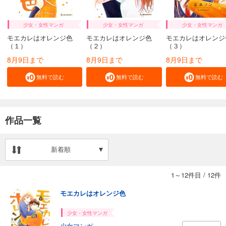
少女・女性マンガ
少女・女性マンガ
少女・女性マンガ
モエカレはオレンジ色
モエカレはオレンジ色
モエカレはオレンジ
（１）
（２）
（３）
8月9日まで
8月9日まで
8月9日まで
無料で読む
無料で読む
無料で読む
作品一覧
新着順
1～12件目
/
12件
モエカレはオレンジ色
少女・女性マンガ
少女マンガ