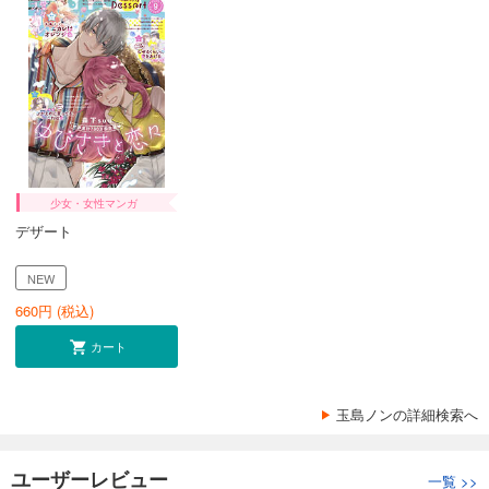
少女・女性マンガ
デザート
NEW
660
円 (税込)
カート
玉島ノンの詳細検索へ
ユーザーレビュー
一覧
>>