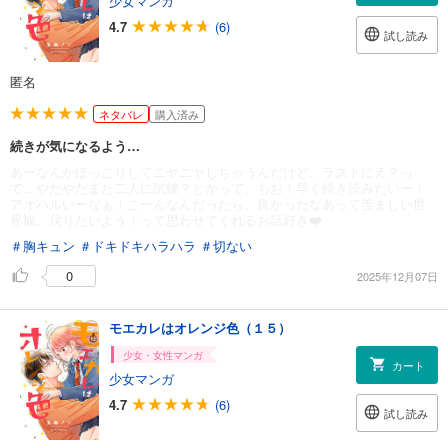
少女マンガ
4.7
(6)
試し読み
匿名
ネタバレ
購入済み
続きが気になるよう…
あーなんかほっこりしてニヤニヤしちゃうんだけど、ラストにえ？っ
て…やだやだまた二人に試練？とかって。もお！早く続き読みたいー！
アオハルいーなぁ！こーんなんだったら、良かったなあって羨ましい世
界観。戻りたいよう！って思わせてくれるお話好き❤️
＃胸キュン
＃ドキドキハラハラ
＃切ない
0
2025年12月07日
モエカレはオレンジ色（１５）
少女・女性マンガ
カート
少女マンガ
4.7
(6)
試し読み