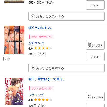
550～583円 (税込)
フォロー
あらすじを表示する
ぼくらのヒミツ。
少女・女性マンガ
少女マンガ
試し読み
4.0
638円 (税込)
フォロー
完結
あらすじを表示する
明日、君に好きって言う。
少女・女性マンガ
少女マンガ
試し読み
4.0
121円 (税込)