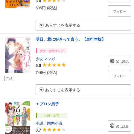
3.4
605円 (税込)
フォロー
あらすじを表示する
明日、君に好きって言う。【単行本版】
少女・女性マンガ
少女マンガ
試し読み
5.0
748円 (税込)
フォロー
完結
あらすじを表示する
エプロン男子
小説・文芸
小説
/
国内小説
試し読み
3.7