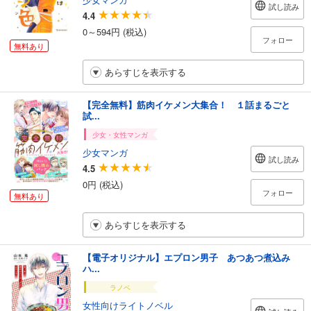
試し読み
4.4
0～594円 (税込)
フォロー
無料あり
あらすじを表示する
【完全無料】筋肉イケメン大集合！ １話まるごと
試...
少女・女性マンガ
少女マンガ
試し読み
4.5
0円 (税込)
フォロー
無料あり
あらすじを表示する
【電子オリジナル】エプロン男子 あつあつ煮込み
ハ...
ラノベ
女性向けライトノベル