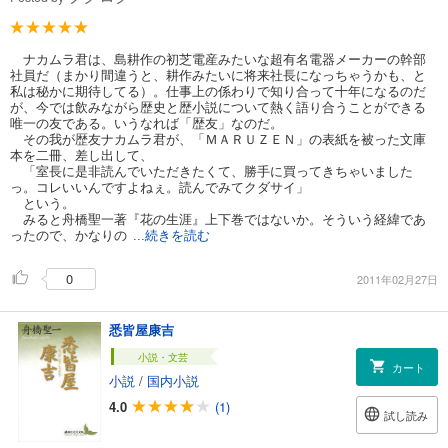
ナカムラ君は、島耕作の初芝電産みたいな超有名電器メーカーの幹部
社員だ（まかり間違うと、耕作みたいに将来社長になっちゃうかも、と
私は秘かに期待してる）。仕事上の係わりで知り合って十年になるのだ
が、今では飲みながら歴史と歴小説について熱く語り合うことができる
唯一の友である。いうなれば「歴友」なのだ。
その我が歴友ナカムラ君が、「ＭＡＲＵＺＥＮ」の表紙を被った文庫
本を二冊、差し出して、
「室長に是非読んでいただきたくて、勝手に買ってきちゃいました
っ。コレいいんですよねぇ。読んでみてクダサイ」
という。
みると舟橋聖一著『花の生涯』上下巻ではないか。そういう経緯であ
ったので、かなりの
...続きを読む
0
2011年02月27日
悉皆屋康吉
小説・文芸
カート
小説
/
国内小説
4.0
(1)
試し読み