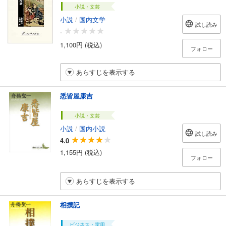
小説・文芸
小説
/
国内文学
試し読み
-
1,100円 (税込)
フォロー
あらすじを表示する
悉皆屋康吉
小説・文芸
小説
/
国内小説
試し読み
4.0
1,155円 (税込)
フォロー
あらすじを表示する
相撲記
ビジネス・実用