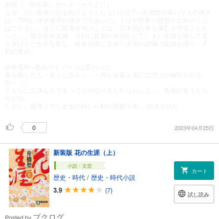
内容（「BOOK」データベースより）
なぜ、広い世界に目を向けようとしないのか?―米国総領事ハリスの嘆き
は、同時に井伊直弼の嘆きでもあった。もはや世界の趨勢を止めること
はできない。徒らに攘夷を叫ぶことは、日本国自体を滅亡させることだ
った…。腹心長野主膳、それに直弼の密偵として、また生涯を賭して愛
を捧げたたか女を配し、維新前夜に生きた直弼の波瀾の生涯を描く、不
朽の名作。
井伊直弼=悪人のイメージは変わった。
名を残した人・名もなき人・・・何かを変えるには沢山の犠牲が出る
が・・・
どんなに立派な人であってもやはり死んだらおしまい。直弼の言うとお
りだわ。
しかし、最後までたか女の軽い行動が理解出来
...続きを読む
0
2023年04月25日
新装版 花の生涯（上）
小説・文芸
カート
歴史・時代
/
歴史・時代小説
3.9
(7)
試し読み
ブクログ
Posted by