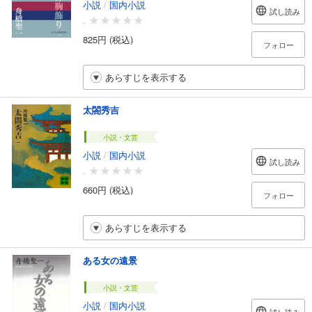
小説
/
国内小説
試し読み
-
825円 (税込)
フォロー
あらすじを表示する
太閤秀吉
小説・文芸
小説
/
国内小説
試し読み
-
660円 (税込)
フォロー
あらすじを表示する
ある女の遠景
小説・文芸
小説
/
国内小説