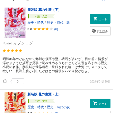
新装版 花の生涯（下）
小説・文芸
カート
歴史・時代
/
歴史・時代小説
3.8
(6)
試し読み
ブクログ
Posted by
昭和36年の小説なので難解な漢字や堅い表現が多いが、目の前に情景が
浮かぶような描写は見事で読み進めるうちにどんどん引き込まれる歴史
小説の名作。彦根城が世界遺産に登録された暁には大河でリメイクして
欲しい。長野主膳と村山たかはどの俳優がハマり役かなぁ。
0
2024年01月30日
新装版 花の生涯（上）
小説・文芸
カート
歴史・時代
/
歴史・時代小説