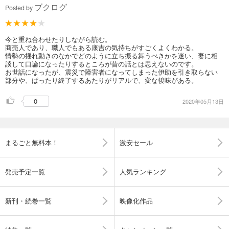
ブクログ
Posted by
今と重ね合わせたりしながら読む。
商売人であり、職人でもある康吉の気持ちがすごくよくわかる。
情勢の揺れ動きのなかでどのように立ち振る舞うべきかを迷い、妻に相
談して口論になったりするところが昔の話とは思えないのです。
お世話になったが、震災で障害者になってしまった伊助を引き取らない
部分や、ぱったり終了するあたりがリアルで、変な後味がある。
0
2020年05月13日
まるごと無料本！
激安セール
発売予定一覧
人気ランキング
新刊・続巻一覧
映像化作品