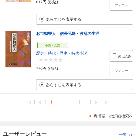
817円 (税込)
フォロー
あらすじを表示する
お市御寮人―信長兄妹・波乱の生涯―
小説・文芸
歴史・時代
/
歴史・時代小説
試し読み
-
770円 (税込)
フォロー
あらすじを表示する
<<
<
1
・
・
・
>
>>
舟橋聖一の詳細検索へ
ユーザーレビュー
一覧
>>