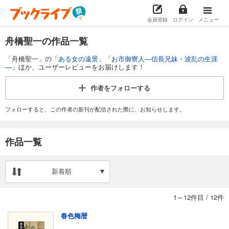
会員登録
ログイン
メニュー
舟橋聖一の作品一覧
「舟橋聖一」の「
ある女の遠景
」「
お市御寮人―信長兄妹・波乱の生涯
―
」ほか、ユーザーレビューをお届けします！
作者を
フォローする
フォローすると、この作者の新刊が配信された際に、お知らせします。
作品一覧
新着順
1～12件目
/
12件
春色梅暦