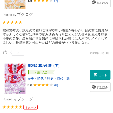
3.9
(7)
試し読み
ブクログ
Posted by
昭和36年の小説なので難解な漢字や堅い表現が多いが、目の前に情景が
浮かぶような描写は見事で読み進めるうちにどんどん引き込まれる歴史
小説の名作。彦根城が世界遺産に登録された暁には大河でリメイクして
欲しい。長野主膳と村山たかはどの俳優がハマり役かなぁ。
0
2024年01月30日
新装版 花の生涯（下）
小説・文芸
カート
歴史・時代
/
歴史・時代小説
3.8
(6)
試し読み
ブクログ
Posted by
ネタバレ