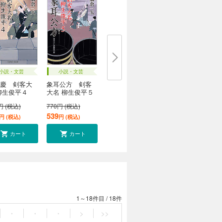
小説・文芸
小説・文芸
慶 剣客大
象耳公方 剣客
柳生俊平４
大名 柳生俊平５
円 (税込)
770円 (税込)
539
円 (税込)
円 (税込)
カート
カート
1～18件目
/
18件
・
・
・
>
>>