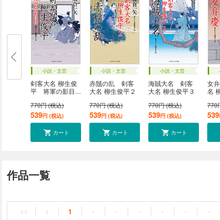
小説・文芸
小説・文芸
小説・文芸
剣客大名 柳生俊
赤鬚の乱 剣客
海賊大名 剣客
女弁
平 将軍の影目...
大名 柳生俊平２
大名 柳生俊平３
名 
770円 (税込)
770円 (税込)
770円 (税込)
770
539
539
539
539
円 (税込)
円 (税込)
円 (税込)
カート
カート
カート
作品一覧
<<
<
1
・
・
・
・
・
・