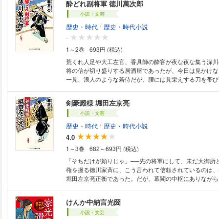
酔どれ副将軍 徳川萬次郎
ちと名乗る怪盗団が江戸を賑わせていた。笑いあり涙あり
小説・文芸
劇！
/
歴史・時代
歴史・時代小説
-
1～2巻
693円 (税込)
荒くれ人足や大工左官、香具師の酔客が夜な夜な集う深川
将の信が切り盛りする居酒屋であったが、今日は見かけな
一見、浪人のような若侍だが、腰には見栄えする刀を帯び
と名乗るこの風来坊、その正体たるや、将軍・家治の実の
卿・清水家の初代当主・徳川重好、その人であった。仲の
剣豪殿様 堀田左京亮
うと、庶民と同じ暮らしをして政を見直すべく、町に出て
小説・文芸
そこで見聞きしたのは、萬次郎と同じ御三卿・一橋家の横
治済は、野菜の産地を将軍家の鷹狩り場にしようと土地を
/
歴史・時代
歴史・時代小説
たちを苦しめていたのだ。兄とともにその野心を阻もうと
4.0
郎。民の願いは果たして天に通じるのか──!?
1～3巻
682～693円 (税込)
「そちだけが頼りじゃ」──先の将軍にして、未だ大御所
権を握る徳川家斉に、こう言われて信頼されているのは、
堀田左京亮正衡であった。だが、幕閣の中枢にありながら
は御城にあらず、深川仲町にある居酒屋「酔狂」である。
行・遠山金四郎景元や町の悪どもとつるむのが常だった。
けんか中納言光圀
惑している。なんでも大御所のお気に入りの大奥女中が行
小説・文芸
その探索を命ぜられているという。興味が湧いた左京亮は