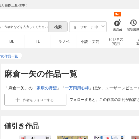
8万冊以上配信中！
Get!
セーフサーチ 中
来店pt
閲覧履
ビジネス
BL
TL
ラノベ
小説・文芸
実用
すめ作品一覧
麻倉一矢の作品一覧
「麻倉一矢」の「
家康の野望
」「
一万両用心棒
」ほか、ユーザーレビュー
フォローすると、この作者の新刊が配信
作者を
フォローする
値引き作品