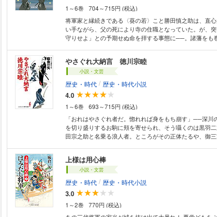
1～6巻
704～715円 (税込)
将軍家と縁続きである〈葵の若〉こと勝田慎之助は、直心
い手ながら、父の死により寺の住職となっていた。が、突
守りせよ」との予期せぬ命を拝する事態に──。諸藩をも
の座を狙う御三卿の田安宗武と一橋宗尹(むねただ)。〈公
んちょうじゃくにん）〉の後見人となった慎之助は御側御
やさぐれ大納言 徳川宗睦
光、九代家重を陰で警固する葛西衆らとともに天下の大乱を
小説・文芸
/
歴史・時代
歴史・時代小説
4.0
1～6巻
693～715円 (税込)
「おれはやさぐれ者だ。惚れれば身をもち崩す」──深川
を切り盛りするお駒に頬を寄せられ、そう囁くのは黒羽二
田宗之助と名乗る浪人者。ところがその正体たるや、御三
九代藩主にして従二位大納言徳川宗睦、その人であった！
かない大名生活に我慢できず、影武者を置いて上屋敷を飛
上様は用心棒
だがそのお陰で、附家老や作事奉行が、木曽檜の値の吊り
小説・文芸
いる事実を知る。陰謀の黒幕は幕閣にも及び、これに危機
に現れた一橋治斉も宗睦に協力。次期将軍候補の若き二人
/
歴史・時代
歴史・時代小説
め、国のため、正義の剣をふるう！尾張藩中興の名君が市
3.0
う、期待の新シリーズ、開幕!!
1～2巻
770円 (税込)
あの三代将軍の家光が城を抜け出て大暴れ！ 悪党どもをぶっ