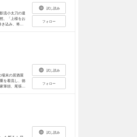
試し読み
影流小太刀の遣
然、「上様をお
フォロー
巻き込み、将軍
人朝夕人（くに
用取次の大岡忠
防げるのか!?
試し読み
の場末の居酒屋
重を着流し、徳
フォロー
家筆頭、尾張家
宗睦は自由の利
び出していた。
上げに加担して
感を募らせて町
が、江戸のた
井で悪事と闘
試し読み
た斬る！ 目