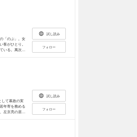
の痛快時代大活
試し読み
の「のぶ」。女
い客がひとり。
フォロー
ている。萬次郎
弟にして、御三
良い兄を助けよ
いたのだった。
暴な策略。一橋
買い占め、農民
立ち上がる萬次
試し読み
として幕政の実
若年寄を務める
フォロー
、左京亮の居所
ここで北町奉
その遠山が、困
方不明となり、
、女探しを始め