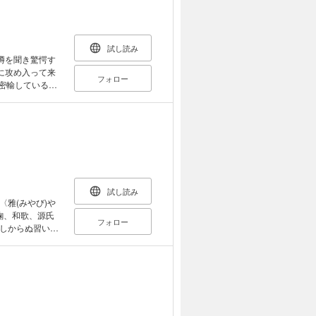
るう大物の、あ
良き友”が、徳
試し読み
噂を聞き驚愕す
に攻め入って来
フォロー
密輸しているだ
光友を誘い、調
軍家光の遺言書
試し読み
雅(みやび)や
鞠、和歌、源氏
フォロー
しからぬ習い
を帯びていた。
が──！ 注目