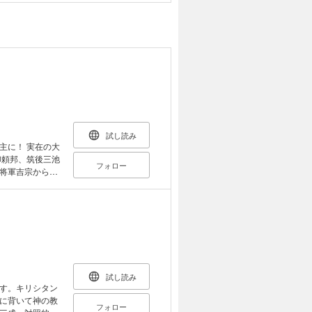
試し読み
主に！ 実在の大
フォロー
将軍吉宗から密
主となった。享
いて柳生俊平
体面で意気投
吉宗から密かに
試し読み
す。キリシタン
に背いて神の教
フォロー