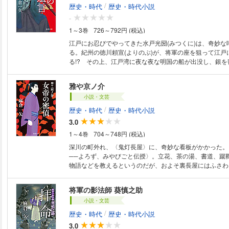
ることに……。が、この騒動、裏では江戸城内で権力をふ
/
歴史・時代
歴史・時代小説
らたな悪だくみと繋がっていた。剣豪と謳われた前将軍の“
-
川の世を守るため、ついに立ち上がる！
1～3巻
726～792円 (税込)
江戸にお忍びでやってきた水戸光圀(みつくに)は、奇妙な
る。紀州の徳川頼宣(よりのぶ)が、将軍の座を狙って江戸
る!? その上、江戸湾に夜な夜な明国の船が出没し、銀を
って？ 真相を究明すべく、紀州の徳川光貞と尾張の徳川
査を開始した光圀に、予想外の文書が届く。それは三代将
雅や京ノ介
だった。若き日の水戸黄門が活躍する新シリーズ第一弾！
小説・文芸
/
歴史・時代
歴史・時代小説
3.0
1～4巻
704～748円 (税込)
深川の町外れ、〈鬼灯長屋〉に、奇妙な看板がかかった。〈
──よろず、みやびごと伝授〉。立花、茶の湯、書道、蹴
物語などを教えるというのだが、およそ裏長屋にはふさわ
事。この私塾を開いた浪人者・京ノ介は、女帝陛下の密命
京ノ介に襲いかかる朝廷転覆の策謀の裏には、意外な黒幕
将軍の影法師 葵慎之助
の新シリーズ、開幕！
小説・文芸
/
歴史・時代
歴史・時代小説
3.0