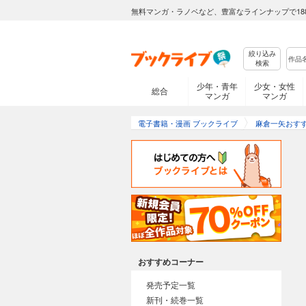
無料マンガ・ラノベなど、豊富なラインナップで18
絞り込み
検索
少年・青年
少女・女性
総合
マンガ
マンガ
電子書籍・漫画 ブックライブ
麻倉一矢おす
おすすめコーナー
発売予定一覧
新刊・続巻一覧