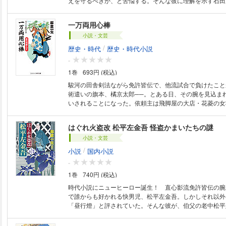
えを守るべきか、と苦悩する。そんな彼に理解を示す石田
敵意むき出しの加藤清正。やがて秀吉を説得し海を渡った
渉の駆け引きに畢生の手腕をふるい、己のすべての夢を賭
一万両用心棒
ロマン小説！
小説・文芸
/
歴史・時代
歴史・時代小説
-
1巻
693円 (税込)
駿河の田舎剣法ながら免許皆伝で、他流試合で負けたこと
術遣いの旗本、橘京太郎──。とある日、その腕を見込ま
いされることになった。依頼主は飛脚屋の大店・花菱の女
用金一万両を大坂の米会所に届け、米の値を下げて欲しい
も、米価を釣り上げて私腹を肥やそうと企む輩がおり、そ
はぐれ火盗改 松平左金吾 怪盗かまいたちの謎
大物の名も連なっているというのだ。御用の大金を運ぶ危
小説・文芸
幕臣が用心棒とは前代未聞だが、京太郎は生活苦の庶民を
決意、いざ東海道を上る。果たして、天下の大切な金を守
/
小説
国内小説
のか!?そして、米の値の行方は？隠れた強大な悪を見据え
-
剣が鮮やかに舞う！
1巻
740円 (税込)
時代小説にニューヒーロー誕生！ 直心影流免許皆伝の腕
で誰からも好かれる快男児、松平左金吾。しかしそれ以外
「昼行燈」と評されていた。そんな彼が、伯父の老中松平
家斉に見込まれ、火盗改補佐役に任命されてしまう。しか
「鬼平」として知られる長谷川平蔵。折しも、謎の女火付