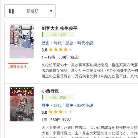
新着順
剣客大名 柳生俊平
小説・文芸
/
歴史・時代
歴史・時代小説
3.8
1～19巻
539円 (税込)
久松松平家の十一男が将軍家剣術指南役・柳生家第六代藩
値引きあり
名の痛快な物語、新シリーズ第１弾！ 伊予小松藩主の一柳頼邦、筑後三池
藩主の立花貫長と一万石大名の契りを結んだ俊平は、八代
かに影目付を命じられた。 徳川家御一門である久松松平家の越後高田藩主
の十一男は、将軍家剣術指南役の柳生家一万石の第六代藩
小西行長
保十五年（一七三〇）九月朔日、江戸城表御殿菊の間にお
小説・文芸
は、伊予小松藩主一柳頼邦、筑後三池藩主の立花貫長と初
合、一万石大名の契りを結んだ。同じ頃俊平は、八代将軍
/
歴史・時代
歴史・時代小説
影目付を命じられ難題に取り組むことに……。
3.0
1巻
660円 (税込)
天下を掌握した豊臣秀吉は、ついに無謀な朝鮮侵略を目指
大名・小西行長は、主・秀吉の野望のままに従うか、それ