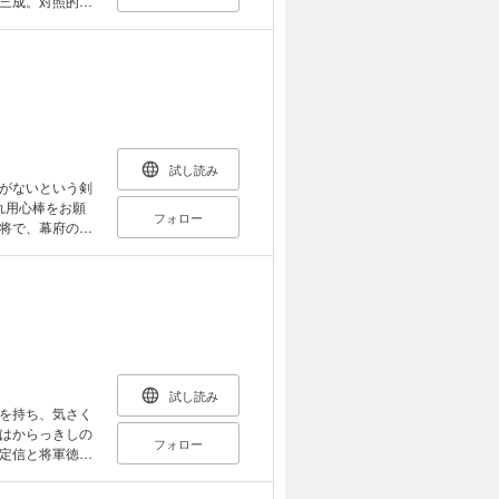
三成。対照的に
行長は、講話交
けた。長編時代
試し読み
がないという剣
れ用心棒をお願
フォロー
将で、幕府の御
という。なんで
の中には幕閣の
険な道中……。
救うため同行を
ることができる
、無敵用心棒の
試し読み
を持ち、気さく
はからっきしの
フォロー
定信と将軍徳川
も上役は、あの
けと、かまいた