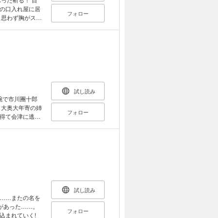
の口入れ屋に居
フォロー
 思わず胸がスカ
天下人たる余は
とにした」と宣
候することに。
試し読み
腕で市川團十郎
フォロー
得て会津に逃
るうち、八代将
を買われて二代
試し読み
……またの名を
があった……。
フォロー
込まれていく!