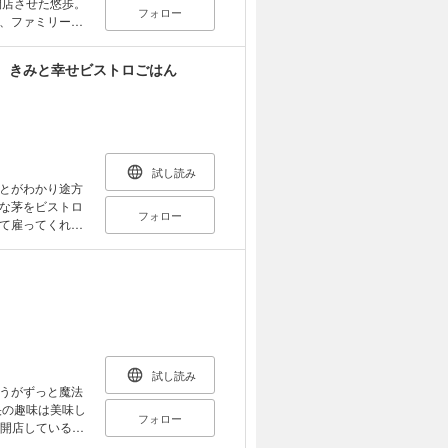
フォロー
、ファミリー＆
開き、日々の食
、きみと幸せビストロごはん
定客がつき始め
う。径の思いや
悠歩はあること
ブストーリー。
甘い恋文を添え
試し読み
とがわかり途方
な茅をビストロ
フォロー
て雇ってくれ
名店、ＨＡＮ
人情味あふれる
まれ変わってい
試し読み
うがずっと魔法
フォロー
け開店しているパ
エトワール）とい