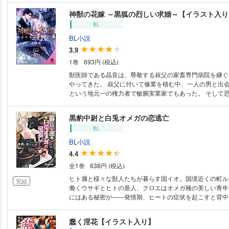
う、焼き菓子とコンフィズリーを専門に扱う都内の洋菓子
神獣の花嫁 ～黒狐の烈しい求婚～【イラスト入り
ド・フリュイ、好きでしょう？」初対面にもかかわらず深
BL
当ててきた店主――奏吾の作るお菓子と彼自身に魅了され
ユヌ・エトワール通いを始めるが…。 紙書籍発売時、フェア用に書き下ろ
BL小説
されたSSを収録した特別版！
3.9
1巻
693円 (税込)
獣医師である晶良は、尊敬する叔父の家畜専門病院を継ぐ
やってきた。 叔父に付いて修業を積む中、一人の男と出会
という地元一の権力者で敏腕実業家でもあった。 そして
姿と紳士な立ち居振る舞い… 謎めいた魅力を持つ玄翠に
れていく。 ところがある晩、怪我を負った玄翠が晶良の
黒豹中尉と白兎オメガの恋逃亡
た！ 困惑しつつも手当をしようとすると、突然キスをさ
BL
まう。 さらに玄翠は「これが私の本当の姿だ」と黒い狐に
BL小説
4.4
全1巻
638円 (税込)
ヒト属と様々な獣人たちが暮らす国イオ。国境近くの町ル
完結
働くウサギとヒトの亜人、クロエはオメガ種の美しい青年
にはある秘密が――発情期、ヒートの症状を起こすと背中
な紋様。それはカルト集団コフィンが探し求めているとあ
た。コフィンに狙われる身となったクロエは、寡黙で無愛
蠢く淫花【イラスト入り】
黒豹・ジンに警護され、発情期のたび義務的に抱かれるよ