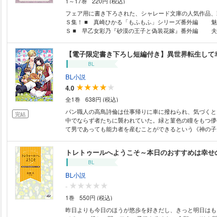
1～17巻
220円 (税込)
なあだ名で呼んできたり…。脳筋刑事・八剣と頭脳派刑事
バディが意外な方向に転がって――。
フェア用に書き下ろされた、シャレード文庫の人気作品、
Ｓ集！ ■ 真崎ひかる「もふもふ」シリーズ番外編 魅力的なもふもふ
Ｓ ■ 早乙女彩乃『砂漠の王子と偽装花嫁』番外編 夫
る ■ 海野幸『純情ポルノ』番外編 お好みのスタイル
『黒豹の帝王と砂漠の生贄』番外編 黒豹と誓いの口づけ 本編で
【電子限定書き下ろし短編付き】異世界転生して
むことのできない、おいしい短編集！
BL
BL小説
4.0
全1巻
638円 (税込)
パン職人の高鳥詩倫は仕事帰りに車に撥ねられ、気づくと
完結
中でならず者たちに襲われていた。緑と菫色の瞳をもつ儚
て男であっても能力者を産むことができるという《神の子
生した詩倫の姿だった。そんな詩倫を遊牧民の青年・アル
助け出してくれた。異世界から来たと言えず記憶を失った
トレトゥールへようこそ～本日のおすすめは幸せ
だったが、アルトゥンベックは自分の部族の村へ温かく迎
BL
て…。
BL小説
-
1巻
550円 (税込)
昨日よりも今日のほうが悠歩を好きだし、きっと明日はも