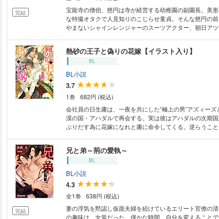
宝龍寺の僧侶、慈円は寺が経営する幼稚園の副園長。美形
完結
な特撮オタクで人見知りのこじらせ童貞。そんな慈円の前
やまないシャインレンジャーのスーツアクター、朝日アツ
てきたばかりの五歳児、真紘の父、幸人――しっかり者の
がら毎朝、ヨレヨレの姿で園に現れるあの怪しげな男が!?
熱砂の王子と偽りの花嫁【イラスト入り】
人の正体を知った慈円は、ワケアリ親子と急速に親密にな
BL
BL小説
3.7
1巻
682円 (税込)
会社員の日生庸は、一夜を共にした“極上の男”アズィーズ
漠の国・アハダルで再会する。実は彼はアハダルの次期国
ぶりだす為に花嫁になれと庸に命令してくる。逆らうこと
の権力争いに巻き込まれていく庸。体から始まった関係だ
ズィーズの内に秘めた孤独を知って惹かれていく。彼の息
兄と弟～荊の愛執～
にも懐かれ、対外的にはアズィーズの想い人として王宮で
BL
は偽りの花嫁で…。 北沢きょう先生の美麗なイラスト入
BL小説
4.3
全1巻
638円 (税込)
妻の浮気を黙認し仮面夫婦を続けているエリート官僚の清
完結
の趣味は、女装だった。僅かな時間、自分を変えることで