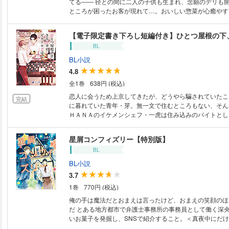
てる―― 径との間に二人の子供も生まれ、念願のデリも開店させた悠歩。
ところが困ったお客が現れて…。おいしい惣菜が心癒やす
ラブストーリー。 運命の番として結ばれた径と悠歩。二人の間にできた子
どもたちを通じて、悠歩は働く親たちのためのデリの店を
【電子限定書き下ろし短編付き】ひとつ屋根の下
事の手助けをしたいと思うように。開店までこぎつけて固
BL
た矢先、悠歩はオメガ嫌いの客から嫌がらせを受けてしま
りに触れながらも、大切な家族と愛するものを守るため、
BL小説
を試みるが…。おいしい惣菜が心癒やす、ファミリー＆ラ
4.8
『今宵とびきりのプリン召し上がれ～ほろにがカラメルと
全1巻
638円 (税込)
て～』続編
恋人に会うため上京してきたが、どうやら騙されていたこ
完結
に暮れていた青年・芽。無一文で住むところもない、そん
ＨＡＮＡのイケメンシェフ・一虎は住み込みのバイトとし
た。銀座木挽町の路地裏――知る人ぞ知る本格フレンチの
Ａ。謎めいた過去をもつ、無愛想だが根はやさしい一虎と
星屑コンフィズリー【特別版】
常連さんたちに支えられ、茅は見習いギャルソンとして生
BL
き…。
BL小説
3.7
1巻
770円 (税込)
俺の手は魔法だとおまえは言ったけど、おまえの笑顔のほ
だ とある地方都市で弁護士事務所の事務員として働く深央の趣味は美味し
いお菓子を発掘し、SNSで紹介すること。＜真夜中にだ
ティスリー＞の噂を聞き訪れたのはune etoile（ユヌ・