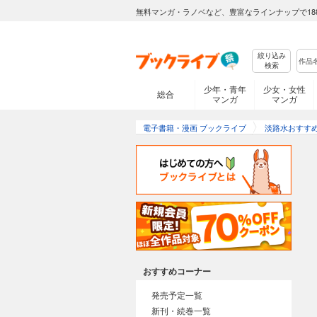
無料マンガ・ラノベなど、豊富なラインナップで18
絞り込み
検索
少年・青年
少女・女性
総合
マンガ
マンガ
電子書籍・漫画 ブックライブ
淡路水おすす
おすすめコーナー
発売予定一覧
新刊・続巻一覧