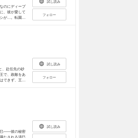
試し読み
なのにディープ
に、彼が愛して
フォロー
シが…。転園し
真紘に叱られな
 はからずも幸
っていくが…。
試し読み
と、赴任先の砂
王で、政敵をあ
フォロー
はできず、王室
が、自信家なア
子・ルトフィー
過ごすが、結局
り♪
試し読み
巳――彼の秘密
満たされる清巳