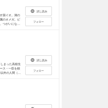
試し読み
す国イオ。湖の
属のオメガ。ピ
フォロー
、つがいになり
が…。元軍人で
折、町に政府の
がやってき
試し読み
ース・一臣を頼
フォロー
生の未慧。安全
望な水泳部のエ
文武両道のイケ
た未慧との約束
のない部室で選