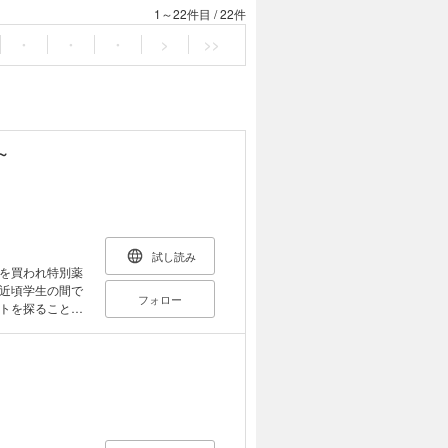
1～22件目
/
22件
・
・
・
>
>>
～
試し読み
を買われ特別薬
近頃学生の間で
フォロー
トを探ること。
と彫りの深い顔
がすべてを台無
ォルトゥーナが
せと迫る。その
と思う神渡だっ
とともに捜査を
く「タマ」と変