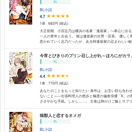
BL
BL小説
4.7
1巻
682円 (税込)
大正初期、小宮志乃は横浜の名家「逢坂家」へ奉公に出る
一人の青年と出会う。 彼は逢坂家の次男・匡喜。 優しく
惹かれていく志乃だったが、ある時逢坂家の忌まわしい秘
う。 それは匡喜がご神木(ノウゼンカズラ)の依り代――
ということ。 人間の「精」を搾取しなければ生き延びら
識を支配された匡喜の異形の姿に志乃は怯えるが、伸びる
BL
躙されてしまい…!?
BL小説
4.4
1巻
770円 (税込)
あなたのことをもっと知りたい 条件は、お互い顔も合わせず名前も明かさ
ないこと――出張料理人の悠歩と極度の偏食俳優「K」の
ささやかな手紙。しかし……。 主食は卵かけご飯とサプリ――出張料理人
の悠歩に依頼された極度の偏食俳優の食事作り。しかし同
せでやむなく転職したオメガの悠歩にとって、アルファの
狼獣人と恋するオメガ
は危険なこと。お互い顔を合わせず、名前も明かさないこ
BL
受けるが、食べてもらえたのはプリンだけ。そんな彼を知
イニシャルで名乗り合う古風な手紙のやり取りを始めるの
BL小説