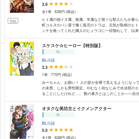
気俳優×料理人の滋味あふれるスペシャリテ。 紙書籍発売時、フェア用に
3.9
書き下ろされたSSを収録した特別版！
全1巻
638円 (税込)
ヒト属の他イヌ属、狼属、羊属など様々な獣人たちが暮ら
完結
町コルヌのパン屋で働く孤児のトワは、元気が取柄のヒト
ンチを救ってくれた隣人のヒュウゴに一目惚れして、以来
たい…ヒュウゴの赤ちゃんが欲しい！…と迫っているのだ
謎の多い狼属のアルファ、ヒュウゴには妙な噂も。そんな
スケスケ☆ヒーロー【特別版】
研究所が作られることになり、視察団長のヴェルナー伯爵
BL
て…。
BL小説
3.3
1巻
770円 (税込)
みーちゃん、お願い！ 人の姿が全裸で見えるようになってしまった高校生
の未慧。しかも男性限定。やむなく幼なじみで水泳部のエ
ることにしたけれど…。 数の暴力とはこのことか――自分以外の人間（男
限定）が素っ裸（に見える）という異常事態に陥った高校
な学校生活のため頼ることにしたのは、幼なじみで将来有
オタクな美坊主とイクメンアクター
ース・一臣。小柄な未慧のコンプレックスを眩しく照らす
BL
メンながら、一臣は昔から未慧ひとすじ。とうに忘れてい
も守り続けていて…。番外編は、大会で優勝したら「人気
BL小説
手とマネージャーのイケナイセックス」!? 紙書籍発売時、フェア用に書き
5.0
下ろされたSSを収録した特別版！
全1巻
638円 (税込)