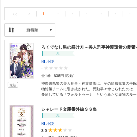
<<
<
1
・
・
・
・
・
・
新着順
ろくでなし男の躾け方～美人刑事神渡環希の憂鬱
BL
BL小説
-
全1巻
638円 (税込)
神奈川県警の美人刑事・神渡環希は、その情報収集の手腕
完結
物対策チームに引き抜かれた。異動早々命じられたのは、
蔓延している「フォルトゥーナ」という新たな薬物のルー
意気込む神渡の前に一人の男が現れる。鍛え抜かれた体躯
立ちは男前なのに、目つきの悪さと無精ひげ、ボサボサ髪
シャレード文庫番外編ＳＳ集
しにしている胡散臭い男――捜査一課の刑事・八剣だ。フ
BL
絡む殺人事件を追う八剣は、横柄な態度で薬の情報をよこ
傍若無人ぶりに苛立ち、こいつとは絶対に関わりたくない
BL小説
たが、再びフォルトゥーナがらみの殺人事件が起こり八剣
3.0
する羽目に。うんざりする神渡をよそに八剣は馴れ馴れし