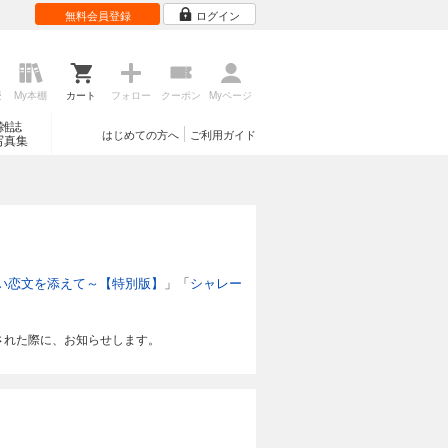
無料会員登録
ログイン
歴
My本棚
カート
フォロー
クーポン
Myページ
雑誌
はじめての方へ
ご利用ガイド
写真集
い恋文を添えて～【特別版】
」「
シャレー
された際に、お知らせします。