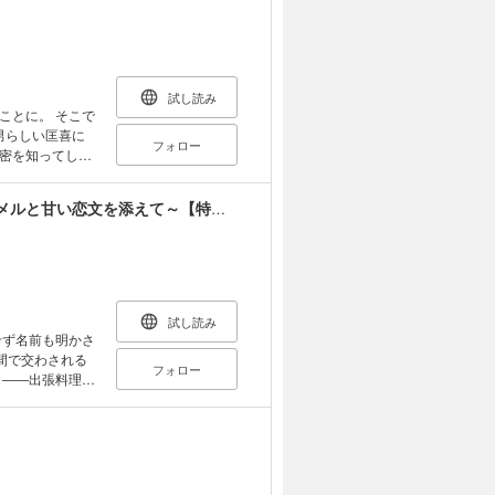
試し読み
ことに。 そこで
男らしい匡喜に
フォロー
密を知ってしま
物の怪憑きである
れず、物の怪に意
今宵とびきりのプリン召し上がれ～ほろにがカラメルと甘い恋文を添えて～【特別版】
無数の触手で蹂
試し読み
間で交わされる
フォロー
僚たちの嫌がら
俳優宅へ通うの
とを条件に引き
るため、悠歩は
だが…。年下人