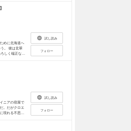
店。「パート・
】
央の好みを言い
、深央は週末の
試し読み
ために北海道へ
う。 彼は玄翠
フォロー
恐ろしく端正な容
晶良は次第に惹か
自宅前に倒れてい
れ押し倒されてし
変化して――!?
試し読み
イニアの宿屋で
だ。だがクロエ
フォロー
に現れる不思議
る隠し彫りだっ
想なアルファの
うになり…。