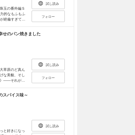
・神渡。真逆な
試し読み
珠玉の番外編Ｓ
フォロー
が絶倫すぎて困
 ■ 華藤えれな
は読
幸せのパン焼きました
試し読み
大草原のど真ん
げな美貌、そし
フォロー
》――それが転
トゥンベックが
ふりをする詩倫
のスパイス味～
え入れてくれ
試し読み
っと好きになっ