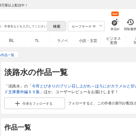
8万冊以上配信中！
Get!
セーフサーチ 中
来店pt
閲覧履
ビジネス
BL
TL
ラノベ
小説・文芸
実用
め作品一覧
淡路水の作品一覧
「淡路水」の「
今宵とびきりのプリン召し上がれ～ほろにがカラメルと甘
ド文庫番外編ＳＳ集
」ほか、ユーザーレビューをお届けします！
フォローすると、この作者の新刊が配信
作者を
フォローする
作品一覧