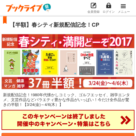
会員登録
ログイン
メニュー
【半額】春シティ新規配信記念！CP
新規配信記念！1980年代懐かしコミック、ゴルフエッセイ、雑学エンタ
メ、文芸作品などバラエティ豊かな作品がいっぱい！今だけ全作品が驚
きの半額！【3/24(金)～4/6(木）】