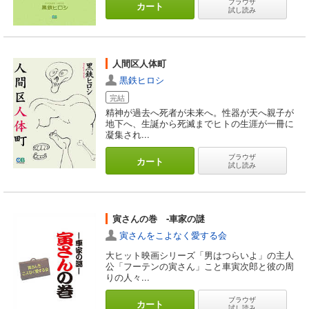
ブラウザ
カート
試し読み
人間区人体町
黒鉄ヒロシ
完結
精神が過去へ死者が未来へ。性器が天へ親子が
地下へ、生誕から死滅までヒトの生涯が一冊に
凝集され...
ブラウザ
カート
試し読み
寅さんの巻 ‐車家の謎
寅さんをこよなく愛する会
大ヒット映画シリーズ「男はつらいよ」の主人
公「フーテンの寅さん」こと車寅次郎と彼の周
りの人々...
ブラウザ
カート
試し読み