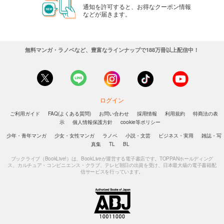
通知を許可すると、お得なクーポン情報
などが届きます。
無料マンガ・ラノベなど、豊富なラインナップで188万冊以上配信中！
ログイン
ご利用ガイド
FAQ(よくある質問)
お問い合わせ
採用情報
利用規約
特商法の表
示
個人情報保護方針
cookie等ポリシー
少年・青年マンガ
少女・女性マンガ
ラノベ
小説・文芸
ビジネス・実用
雑誌・写
真集
TL
BL
ブックライブ（BookLive!）は、BookLiveが運営する電子書店です。TOPPANホールディング
ス、カルチュア・コンビニエンス・クラブ、テレビ朝日の出資を受け、日本最大級の電子書籍配
信サービスを行っています。