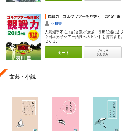
観戦力 ゴルフツアーを見抜く 2015年篇
羽川豊
人気選手不在で試合数が激減、長期低迷にあえ
ぐ日本男子ツアー活性へのヒントを提言する。
２０１...
ブラウザ
カート
試し読み
文芸・小説