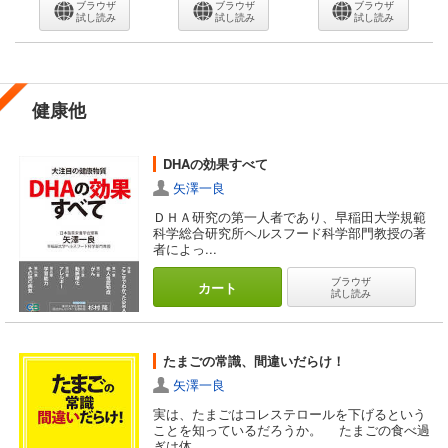
ブラウザ
ブラウザ
ブラウザ
試し読み
試し読み
試し読み
健康他
DHAの効果すべて
矢澤一良
ＤＨＡ研究の第一人者であり、早稲田大学規範
科学総合研究所ヘルスフード科学部門教授の著
者によっ...
ブラウザ
カート
試し読み
たまごの常識、間違いだらけ！
矢澤一良
実は、たまごはコレステロールを下げるという
ことを知っているだろうか。 たまごの食べ過
ぎは体...