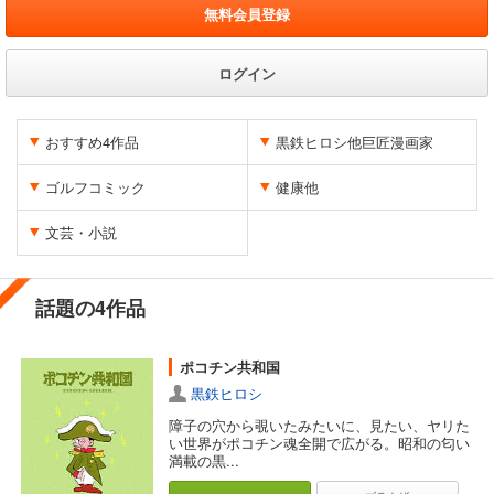
無料会員登録
ログイン
おすすめ4作品
黒鉄ヒロシ他巨匠漫画家
ゴルフコミック
健康他
文芸・小説
話題の4作品
ポコチン共和国
黒鉄ヒロシ
障子の穴から覗いたみたいに、見たい、ヤリた
い世界がポコチン魂全開で広がる。昭和の匂い
満載の黒...