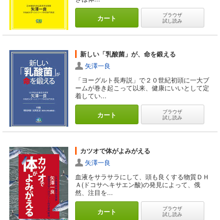
ブラウザ
カート
試し読み
新しい「乳酸菌」が、命を鍛える
矢澤一良
「ヨーグルト長寿説」で２０世紀初頭に一大ブ
ームが巻き起こって以来、健康にいいとして定
着してい...
ブラウザ
カート
試し読み
カツオで体がよみがえる
矢澤一良
血液をサラサラにして、頭も良くする物質ＤＨ
Ａ(ドコサヘキサエン酸)の発見によって、俄
然、注目を...
ブラウザ
カート
試し読み