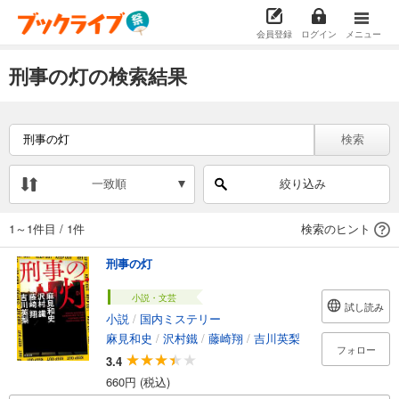
会員登録
ログイン
メニュー
刑事の灯の検索結果
検索
一致順
絞り込み
1～1件目
/
1件
検索のヒント
刑事の灯
小説・文芸
試し読み
小説
/
国内ミステリー
麻見和史
/
沢村鐵
/
藤崎翔
/
吉川英梨
フォロー
3.4
660円 (税込)