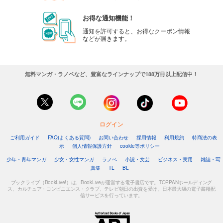
お得な通知機能！
通知を許可すると、お得なクーポン情報
などが届きます。
無料マンガ・ラノベなど、豊富なラインナップで188万冊以上配信中！
ログイン
ご利用ガイド
FAQ(よくある質問)
お問い合わせ
採用情報
利用規約
特商法の表
示
個人情報保護方針
cookie等ポリシー
少年・青年マンガ
少女・女性マンガ
ラノベ
小説・文芸
ビジネス・実用
雑誌・写
真集
TL
BL
ブックライブ（BookLive!）は、BookLiveが運営する電子書店です。TOPPANホールディング
ス、カルチュア・コンビニエンス・クラブ、テレビ朝日の出資を受け、日本最大級の電子書籍配
信サービスを行っています。