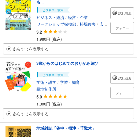
も...
ビジネス・実用
試し読み
ビジネス・経済
/
経営・企業
ワークショップ探検部
/
松場俊夫
/
広江朋紀
/
東嗣了
/
フォロー
3.2
1,980円 (税込)
あらすじを表示する
3歳からのはじめてのおりがみ遊び
ビジネス・実用
試し読み
学術・語学
/
学習・知育
築地制作所
フォロー
5.0
1,300円 (税込)
あらすじを表示する
地域雑誌「谷中・根津・千駄木」