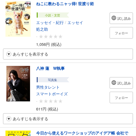
ねこに教わるニャッ得! 世渡り術
小説・文芸
試し読み
エッセイ・紀行
/
エッセイ
処之助
フォロー
-
1,056円 (税込)
あらすじを表示する
八神 蓮 W執事
写真集
試し読み
男性タレント
スマートボーイズ
フォロー
-
611円 (税込)
あらすじを表示する
今日から使えるワークショップのアイデア帳 会社で