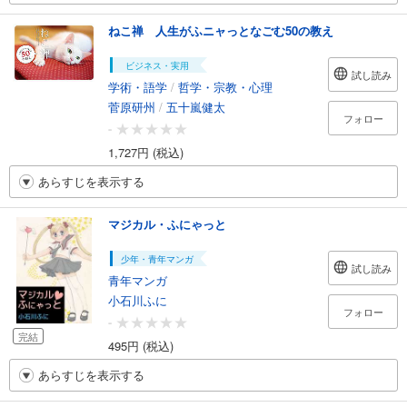
ねこ禅 人生がふニャっとなごむ50の教え
ビジネス・実用
試し読み
学術・語学
/
哲学・宗教・心理
菅原研州
/
五十嵐健太
フォロー
-
1,727円 (税込)
あらすじを表示する
マジカル・ふにゃっと
少年・青年マンガ
試し読み
青年マンガ
小石川ふに
フォロー
-
完結
495円 (税込)
あらすじを表示する