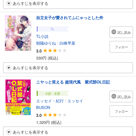
あらすじを表示する
自立女子が愛されてふにゃっとした件
TL
試し読み
TL小説
朝陽ゆりね
/
白峰早菜
フォロー
3.0
330円 (税込)
あらすじを表示する
ニヤっと笑える 超現代風 紫式部OL日記
小説・文芸
試し読み
エッセイ・紀行
/
エッセイ
BUSON
フォロー
3.0
1,320円 (税込)
あらすじを表示する