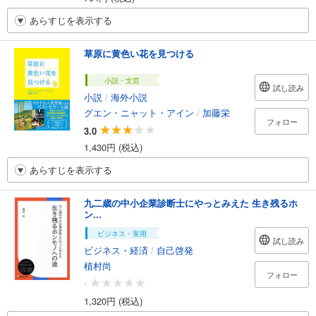
あらすじを表示する
草原に黄色い花を見つける
小説・文芸
試し読み
小説
/
海外小説
グエン・ニャット・アイン
/
加藤栄
フォロー
3.0
1,430円 (税込)
あらすじを表示する
九二歳の中小企業診断士にやっとみえた 生き残るホ
ン...
ビジネス・実用
試し読み
ビジネス・経済
/
自己啓発
植村尚
フォロー
-
1,320円 (税込)