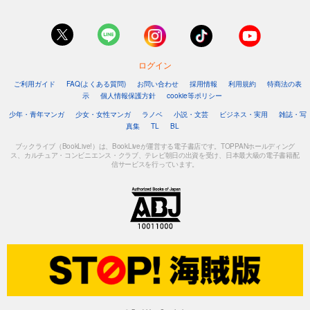
ログイン
ご利用ガイド
FAQ(よくある質問)
お問い合わせ
採用情報
利用規約
特商法の表
示
個人情報保護方針
cookie等ポリシー
少年・青年マンガ
少女・女性マンガ
ラノベ
小説・文芸
ビジネス・実用
雑誌・写
真集
TL
BL
ブックライブ（BookLive!）は、BookLiveが運営する電子書店です。TOPPANホールディング
ス、カルチュア・コンビニエンス・クラブ、テレビ朝日の出資を受け、日本最大級の電子書籍配
信サービスを行っています。