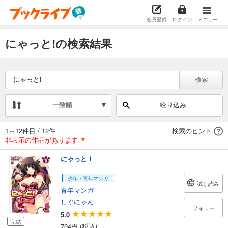
会員登録
ログイン
メニュー
にゃっと!の検索結果
検索
一致順
絞り込み
1～12件目
/
12件
検索のヒント
非表示の作品があります
にゃっと！
少年・青年マンガ
試し読み
青年マンガ
しぐにゃん
フォロー
5.0
完結
704円 (税込)