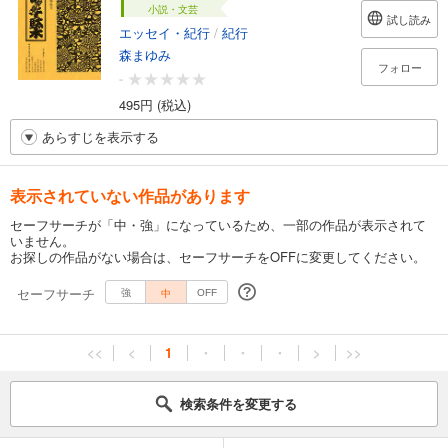
小説・文芸
試し読み
エッセイ・紀行
/
紀行
森まゆみ
フォロー
-
495円 (税込)
あらすじを表示する
表示されていない作品があります
セーフサーチが「中・強」になっているため、一部の作品が表示されて
いません。
お探しの作品がない場合は、セーフサーチをOFFに変更してください。
セーフサーチ
中
強
OFF
<<
<
1
・
・
・
>
>>
検索条件を変更する