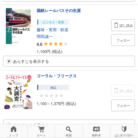
国鉄レールバスその生涯
ビジネス・実用
試し読み
趣味・実用
/
鉄道
岡田誠一
フォロー
4.0
1,100円 (税込)
あらすじを表示する
コーラル・フリークス
雑誌
試し読み
-
1,100～1,375円 (税込)
フォロー
あらすじを表示する
トップ
カート
検索
無料本
はじめての方へ