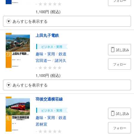
フォロー
-
1,100円 (税込)
あらすじを表示する
上田丸子電鉄
ビジネス・実用
試し読み
趣味・実用
/
鉄道
宮田道一
/
諸河久
フォロー
-
1,100円 (税込)
あらすじを表示する
羽後交通横荘線
ビジネス・実用
試し読み
趣味・実用
/
鉄道
若林宣
フォロー
-