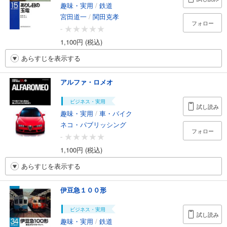
趣味・実用
/
鉄道
宮田道一
/
関田克孝
フォロー
-
1,100円 (税込)
あらすじを表示する
アルファ・ロメオ
ビジネス・実用
試し読み
趣味・実用
/
車・バイク
ネコ・パブリッシング
フォロー
-
1,100円 (税込)
あらすじを表示する
伊豆急１００形
ビジネス・実用
試し読み
趣味・実用
/
鉄道