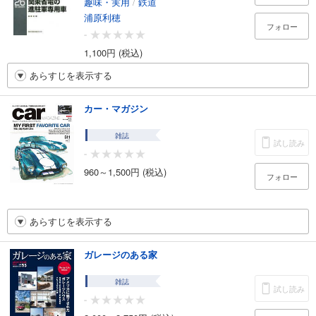
趣味・実用
/
鉄道
浦原利穂
フォロー
-
1,100円 (税込)
あらすじを表示する
カー・マガジン
雑誌
試し読み
-
960～1,500円 (税込)
フォロー
あらすじを表示する
ガレージのある家
雑誌
試し読み
-