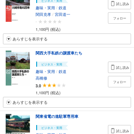
ビジネス・実用
試し読み
趣味・実用
/
鉄道
関田克孝
/
宮田道一
フォロー
-
1,100円 (税込)
あらすじを表示する
関西大手私鉄の譲渡車たち
ビジネス・実用
試し読み
趣味・実用
/
鉄道
高橋修
フォロー
3.0
1,100円 (税込)
あらすじを表示する
関東省電の進駐軍専用車
ビジネス・実用
試し読み