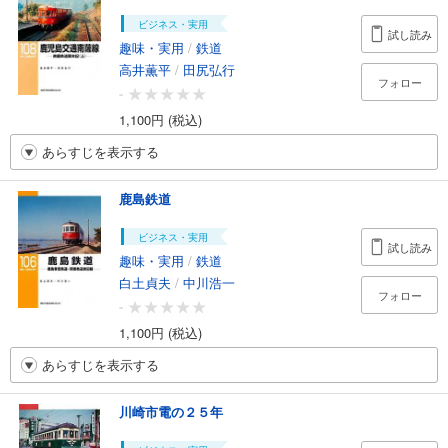
ビジネス・実用
試し読み
趣味・実用
/
鉄道
高井薫平
/
田尻弘行
フォロー
-
1,100円 (税込)
あらすじを表示する
鹿島鉄道
ビジネス・実用
試し読み
趣味・実用
/
鉄道
白土貞夫
/
中川浩一
フォロー
-
1,100円 (税込)
あらすじを表示する
川崎市電の２５年