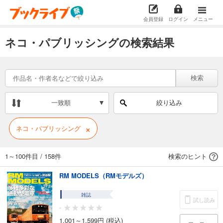
会員登録
ログイン
メニュー
ネコ・パブリッシングの検索結果
検索
一致順
絞り込み
×
ネコ・パブリッシング
1～100件目
/
158件
検索のヒント
RM MODELS（RMモデルズ）
雑誌
試し読み
-
1,001～1,599円 (税込)