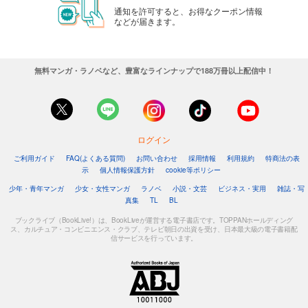
通知を許可すると、お得なクーポン情報
などが届きます。
無料マンガ・ラノベなど、豊富なラインナップで188万冊以上配信中！
ログイン
ご利用ガイド
FAQ(よくある質問)
お問い合わせ
採用情報
利用規約
特商法の表
示
個人情報保護方針
cookie等ポリシー
少年・青年マンガ
少女・女性マンガ
ラノベ
小説・文芸
ビジネス・実用
雑誌・写
真集
TL
BL
ブックライブ（BookLive!）は、BookLiveが運営する電子書店です。TOPPANホールディング
ス、カルチュア・コンビニエンス・クラブ、テレビ朝日の出資を受け、日本最大級の電子書籍配
信サービスを行っています。