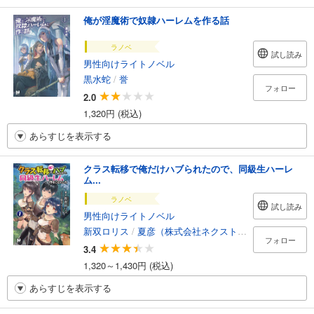
俺が淫魔術で奴隷ハーレムを作る話
ラノベ
試し読み
男性向けライトノベル
黒水蛇
/
誉
フォロー
2.0
1,320円 (税込)
あらすじを表示する
クラス転移で俺だけハブられたので、同級生ハーレ
ム...
ラノベ
試し読み
男性向けライトノベル
新双ロリス
/
夏彦（株式会社ネクストン）
フォロー
3.4
1,320～1,430円 (税込)
あらすじを表示する