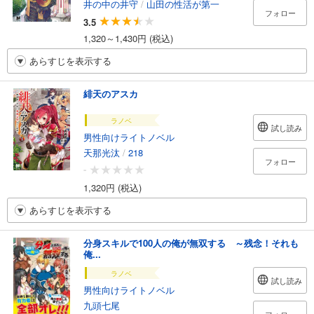
井の中の井守
/
山田の性活が第一
フォロー
3.5
1,320～1,430円 (税込)
あらすじを表示する
緋天のアスカ
ラノベ
試し読み
男性向けライトノベル
天那光汰
/
218
フォロー
-
1,320円 (税込)
あらすじを表示する
分身スキルで100人の俺が無双する ～残念！それも
俺...
ラノベ
試し読み
男性向けライトノベル
九頭七尾