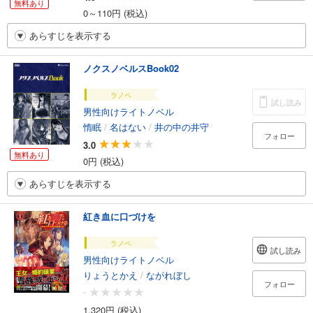
無料あり
0～110円 (税込)
あらすじを表示する
ノクスノベルスBook02
ラノベ
試し読み
男性向けライトノベル
惰眠
/
名はない
/
井の中の井守
フォロー
3.0
無料あり
0円 (税込)
あらすじを表示する
紅き血に口づけを
ラノベ
試し読み
男性向けライトノベル
りょうとかえ
/
ながれぼし
フォロー
-
1,320円 (税込)