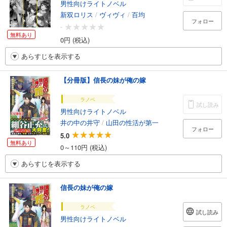
男性向けライトノベル
新双ロリス
/
ヴィヴィ
/
百均
フォロー
-
無料あり
0円 (税込)
あらすじを表示する
【分冊版】信長の妹が俺の嫁
ラノベ
試し読み
男性向けライトノベル
井の中の井守
/
山田の性活が第一
フォロー
5.0
無料あり
0～110円 (税込)
あらすじを表示する
信長の妹が俺の嫁
ラノベ
試し読み
男性向けライトノベル