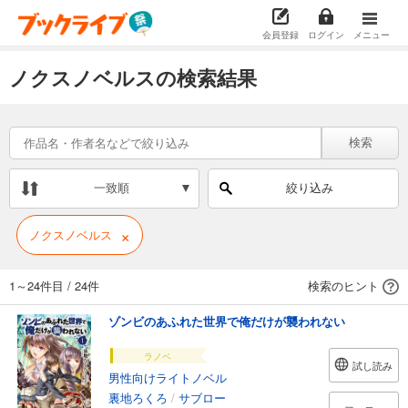
会員登録
ログイン
メニュー
ノクスノベルスの検索結果
検索
一致順
絞り込み
×
ノクスノベルス
1～24件目
/
24件
検索のヒント
ゾンビのあふれた世界で俺だけが襲われない
ラノベ
試し読み
男性向けライトノベル
裏地ろくろ
/
サブロー