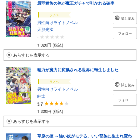
最弱種族の俺が魔王ガチャで引かれる確率
ラノベ
試し読み
男性向けライトノベル
天那光汰
フォロー
-
1,320円 (税込)
あらすじを表示する
精力が魔力に変換される世界に転生しました
ラノベ
試し読み
男性向けライトノベル
紳士
フォロー
3.7
1,320円 (税込)
あらすじを表示する
草原の掟 ～強い奴がモテる、いい部族に生まれ変わ