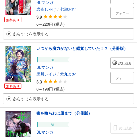
BLマンガ
岩奇しゃけ
/
七瀬おむ
フォロー
3.9
無料あり
0～220円 (税込)
あらすじを表示する
いつから魔力がないと錯覚していた！？（分冊版）
BL
試し読み
BLマンガ
黒川レイジ
/
犬丸まお
フォロー
3.3
無料あり
0～198円 (税込)
あらすじを表示する
毒を喰らわば皿まで（分冊版）
BL
試し読み
BLマンガ