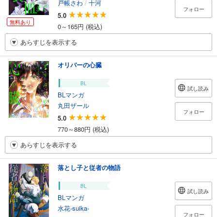
戸帳さわ
/
十河
フォロー
5.0
無料あり
0～165円 (税込)
あらすじを表示する
オリバーの心臓
BL
試し読み
BLマンガ
丸田ザール
フォロー
5.0
770～880円 (税込)
あらすじを表示する
落とし子と従者の物語
BL
試し読み
BLマンガ
水花-suika-
フォロー