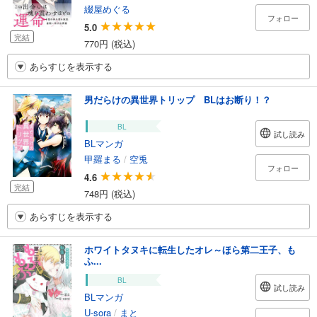
綴屋めぐる
フォロー
5.0
完結
770円 (税込)
あらすじを表示する
男だらけの異世界トリップ BLはお断り！？
BL
試し読み
BLマンガ
甲羅まる
/
空兎
フォロー
4.6
完結
748円 (税込)
あらすじを表示する
ホワイトタヌキに転生したオレ～ほら第二王子、も
ふ...
BL
試し読み
BLマンガ
U-sora
/
まと