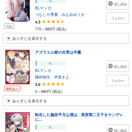
BL
試し読み
BLマンガ
つなしや季夏
/
みなみゆうき
フォロー
4.5
完結
770～880円 (税込)
あらすじを表示する
アズラエル家の次男は半魔
BL
試し読み
BLマンガ
藤村綾生
/
伊達きよ
フォロー
4.6
無料あり
0～880円 (税込)
あらすじを表示する
転生した脇役平凡な僕は、美形第二王子をヤンデレ
に...
BL
試し読み