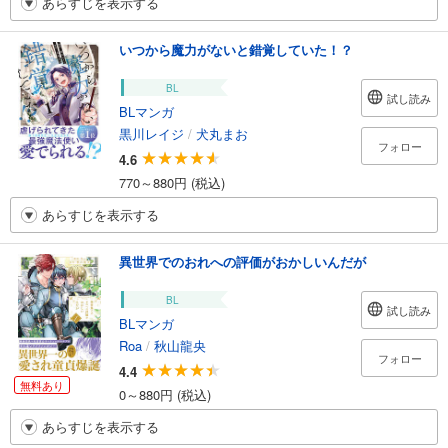
あらすじを表示する
いつから魔力がないと錯覚していた！？
BL
試し読み
BLマンガ
黒川レイジ
/
犬丸まお
フォロー
4.6
770～880円 (税込)
あらすじを表示する
異世界でのおれへの評価がおかしいんだが
BL
試し読み
BLマンガ
Roa
/
秋山龍央
フォロー
4.4
無料あり
0～880円 (税込)
あらすじを表示する