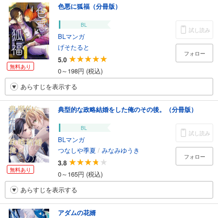
色悪に狐福（分冊版）
BL
試し読み
BLマンガ
げそたると
フォロー
5.0
無料あり
0～198円 (税込)
あらすじを表示する
典型的な政略結婚をした俺のその後。（分冊版）
BL
試し読み
BLマンガ
つなしや季夏
/
みなみゆうき
フォロー
3.8
無料あり
0～165円 (税込)
あらすじを表示する
アダムの花婿