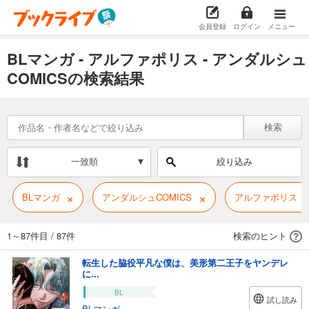
会員登録
ログイン
メニュー
BLマンガ - アルファポリス - アンダルシュ
COMICSの検索結果
検索
一致順
絞り込み
×
×
BLマンガ
アンダルシュCOMICS
アルファポリス
1～87件目
/
87件
検索のヒント
転生した脇役平凡な僕は、美形第二王子をヤンデレ
に...
BL
試し読み
BLマンガ