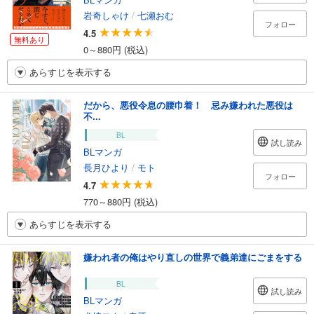
岩奇しゃけ
/
七瀬おむ
フォロー
4.5
無料あり
0～880円 (税込)
あらすじを表示する
だから、悪役令息の腰巾着！ 忌み嫌われた悪役は
不...
BL
試し読み
BLマンガ
長月ひより
/
モト
フォロー
4.7
770～880円 (税込)
あらすじを表示する
嫌われ者の俺はやり直しの世界で義弟達にごまをする
BL
試し読み
BLマンガ