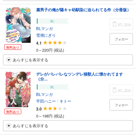
腐男子の俺が陽キャ幼馴染に迫られてる件（分冊版）
BL
試し読み
BLマンガ
雪潮にぎり
フォロー
4.1
無料あり
0～220円 (税込)
あらすじを表示する
デレがバレバレなツンデレ猫獣人に懐かれてます
（分...
BL
試し読み
BLマンガ
平田ハニー
/
キトー
フォロー
3.0
無料あり
0～198円 (税込)
あらすじを表示する