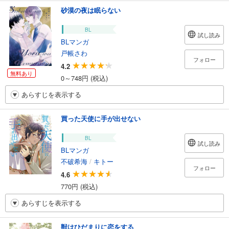
砂漠の夜は眠らない
BL
試し読み
BLマンガ
戸帳さわ
フォロー
4.2
無料あり
0～748円 (税込)
あらすじを表示する
買った天使に手が出せない
BL
試し読み
BLマンガ
不破希海
/
キトー
フォロー
4.6
770円 (税込)
あらすじを表示する
獣はひだまりに恋をする