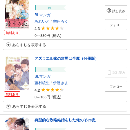
BL
試し読み
BLマンガ
あれいと
/
栄円ろく
フォロー
4.3
無料あり
0～880円 (税込)
あらすじを表示する
アズラエル家の次男は半魔（分冊版）
BL
試し読み
BLマンガ
藤村綾生
/
伊達きよ
フォロー
4.2
無料あり
0～165円 (税込)
あらすじを表示する
典型的な政略結婚をした俺のその後。