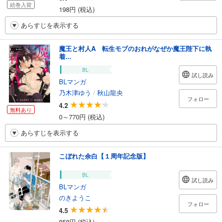
続巻入荷
198円 (税込)
あらすじを表示する
魔王と村人A 転生モブのおれがなぜか魔王陛下に執
着...
BL
試し読み
BLマンガ
乃木津ゆう
/
秋山龍央
フォロー
4.2
無料あり
0～770円 (税込)
あらすじを表示する
こぼれた余白【１周年記念版】
BL
試し読み
BLマンガ
のきようこ
フォロー
4.5
858円 (税込)