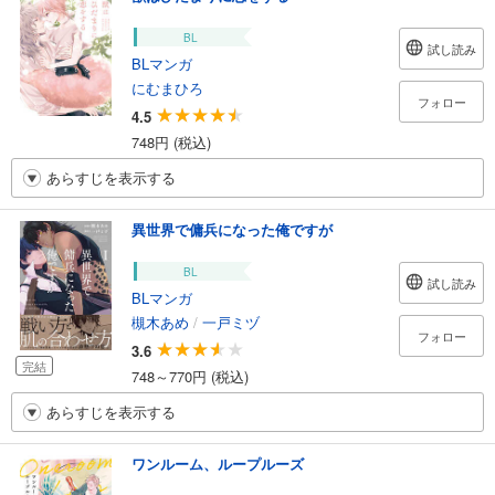
BL
試し読み
BLマンガ
にむまひろ
フォロー
4.5
748円 (税込)
あらすじを表示する
異世界で傭兵になった俺ですが
BL
試し読み
BLマンガ
槻木あめ
/
一戸ミヅ
フォロー
3.6
完結
748～770円 (税込)
あらすじを表示する
ワンルーム、ループルーズ