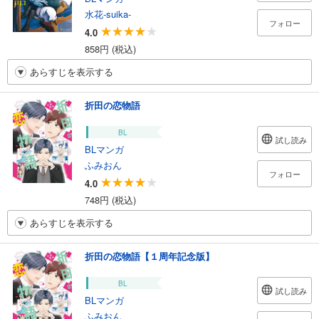
水花-suika-
フォロー
4.0
858円 (税込)
あらすじを表示する
折田の恋物語
BL
試し読み
BLマンガ
ふみおん
フォロー
4.0
748円 (税込)
あらすじを表示する
折田の恋物語【１周年記念版】
BL
試し読み
BLマンガ
ふみおん