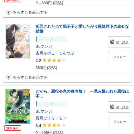
0～880円 (税込)
あらすじを表示する
断罪された当て馬王子と愛したがり黒龍陛下の幸せな
結婚
BL
試し読み
BLマンガ
杏月かのこ
/
てんつぶ
フォロー
4.2
880円 (税込)
あらすじを表示する
だから、悪役令息の腰巾着！ ―忌み嫌われた悪役は
不...
BL
試し読み
BLマンガ
長月ひより
/
モト
フォロー
3.4
無料あり
0～198円 (税込)