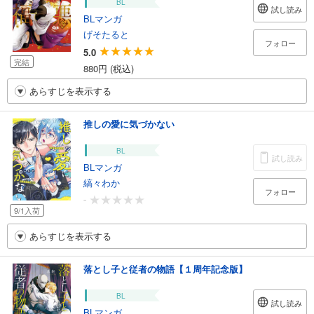
BL
試し読み
BLマンガ
げそたると
フォロー
5.0
完結
880円 (税込)
あらすじを表示する
推しの愛に気づかない
BL
試し読み
BLマンガ
縞々わか
フォロー
-
9/1入荷
あらすじを表示する
落とし子と従者の物語【１周年記念版】
BL
試し読み
BLマンガ