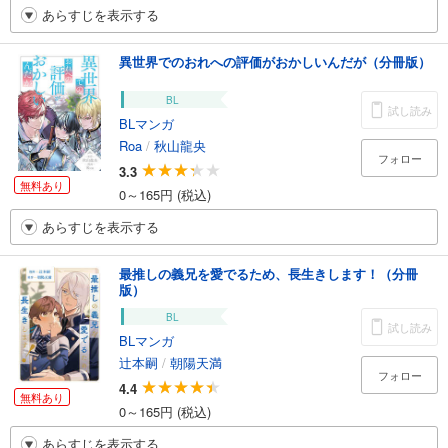
あらすじを表示する
異世界でのおれへの評価がおかしいんだが（分冊版）
BL
試し読み
BLマンガ
Roa
/
秋山龍央
フォロー
3.3
無料あり
0～165円 (税込)
あらすじを表示する
最推しの義兄を愛でるため、長生きします！（分冊
版）
BL
試し読み
BLマンガ
辻本嗣
/
朝陽天満
フォロー
4.4
無料あり
0～165円 (税込)
あらすじを表示する