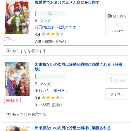
異世界でおまけの兄さん自立を目指す
BL
試し読み
BLマンガ
花乃崎ぽぽ
/
松沢ナツオ
フォロー
4.4
完結
748～880円 (税込)
あらすじを表示する
出来損ないの次男は冷酷公爵様に溺愛される（分冊
版）
BL
試し読み
BLマンガ
あれいと
/
栄円ろく
フォロー
3.8
無料あり
0～165円 (税込)
あらすじを表示する
出来損ないの次男は冷酷公爵様に溺愛される