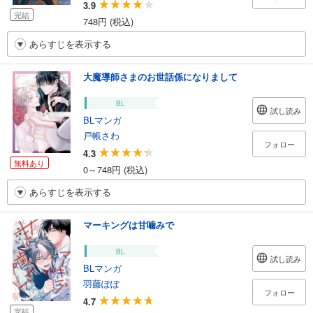
3.9
完結
748円 (税込)
あらすじを表示する
大魔導師さまのお世話係になりまして
BL
試し読み
BLマンガ
戸帳さわ
フォロー
4.3
無料あり
0～748円 (税込)
あらすじを表示する
マーキングは甘噛みで
BL
試し読み
BLマンガ
羽藤ぽぽ
フォロー
4.7
完結