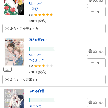
試し読み
BLマンガ
日野原
フォロー
4.8
858円 (税込)
あらすじを表示する
四月に溺れて
BL
試し読み
BLマンガ
のきようこ
フォロー
3.0
完結
770円 (税込)
あらすじを表示する
ふれる白雪
BL
試し読み
BLマンガ