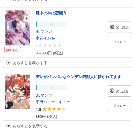
籠中の神は恋願う
BL
試し読み
BLマンガ
水花-suika-
フォロー
-
無料あり
0～880円 (税込)
あらすじを表示する
デレがバレバレなツンデレ猫獣人に懐かれてます
BL
試し読み
BLマンガ
平田ハニー
/
キトー
フォロー
4.0
880円 (税込)
あらすじを表示する