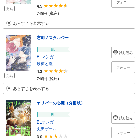
フォロー
4.5
完結
748円 (税込)
あらすじを表示する
忘却ノスタルジー
BL
試し読み
BLマンガ
砂糖と塩
フォロー
4.3
完結
748円 (税込)
あらすじを表示する
オリバーの心臓（分冊版）
BL
試し読み
BLマンガ
丸田ザール
フォロー
3.0