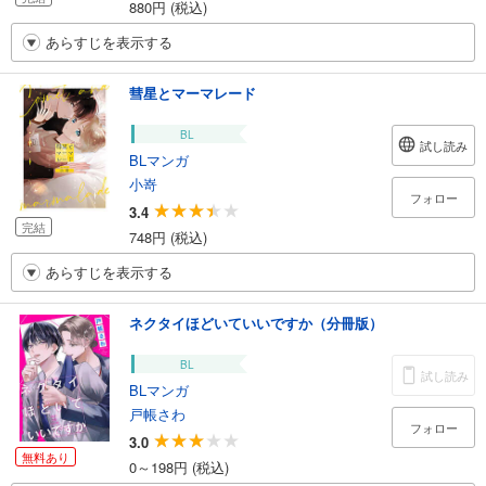
880円 (税込)
あらすじを表示する
彗星とマーマレード
BL
試し読み
BLマンガ
小嵜
フォロー
3.4
完結
748円 (税込)
あらすじを表示する
ネクタイほどいていいですか（分冊版）
BL
試し読み
BLマンガ
戸帳さわ
フォロー
3.0
無料あり
0～198円 (税込)