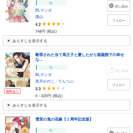
BL
試し読み
BLマンガ
環山
フォロー
4.2
748円 (税込)
あらすじを表示する
断罪された当て馬王子と愛したがり黒龍陛下の幸せ
な...
BL
試し読み
BLマンガ
杏月かのこ
/
てんつぶ
フォロー
3.3
無料あり
0～220円 (税込)
あらすじを表示する
雪里の鬼の花嫁【１周年記念版】
BL