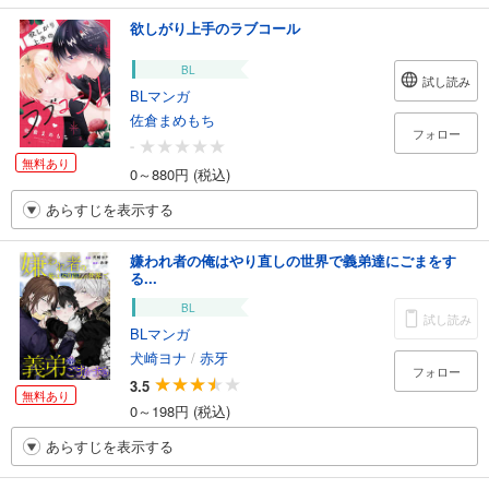
欲しがり上手のラブコール
BL
試し読み
BLマンガ
佐倉まめもち
フォロー
-
無料あり
0～880円 (税込)
あらすじを表示する
嫌われ者の俺はやり直しの世界で義弟達にごまをす
る...
BL
試し読み
BLマンガ
犬崎ヨナ
/
赤牙
フォロー
3.5
無料あり
0～198円 (税込)
あらすじを表示する