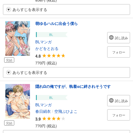
あらすじを表示する
萌ゆるハルに出会う僕ら
BL
試し読み
BLマンガ
かどをとおる
フォロー
4.8
完結
770円 (税込)
あらすじを表示する
隠れΩの俺ですが、執着αに絆されそうです
BL
試し読み
BLマンガ
春日絹衣
/
空飛ぶひよこ
フォロー
3.9
完結
770円 (税込)