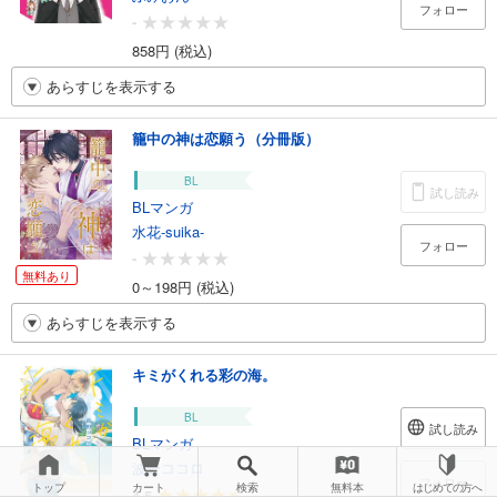
フォロー
-
858円 (税込)
あらすじを表示する
籠中の神は恋願う（分冊版）
BL
試し読み
BLマンガ
水花-suika-
フォロー
-
無料あり
0～198円 (税込)
あらすじを表示する
キミがくれる彩の海。
BL
試し読み
BLマンガ
波野ココロ
フォロー
トップ
カート
検索
無料本
はじめての方へ
4.5