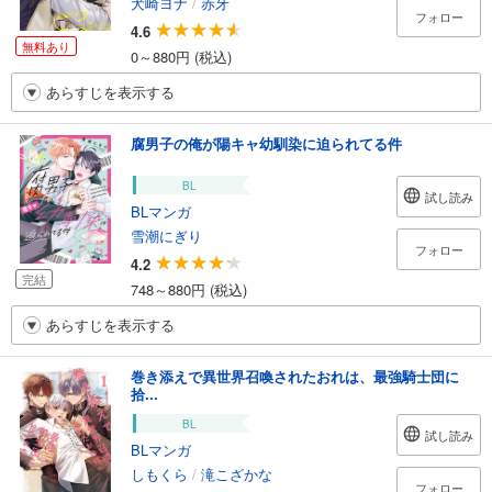
犬崎ヨナ
/
赤牙
フォロー
4.6
無料あり
0～880円 (税込)
あらすじを表示する
腐男子の俺が陽キャ幼馴染に迫られてる件
BL
試し読み
BLマンガ
雪潮にぎり
フォロー
4.2
完結
748～880円 (税込)
あらすじを表示する
巻き添えで異世界召喚されたおれは、最強騎士団に
拾...
BL
試し読み
BLマンガ
しもくら
/
滝こざかな
フォロー