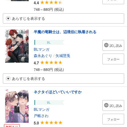
4.4
748～880円 (税込)
あらすじを表示する
半魔の竜騎士は、辺境伯に執着される
BL
試し読み
BLマンガ
森永あぐり
/
矢城慧兎
フォロー
4.7
748～880円 (税込)
あらすじを表示する
ネクタイほどいていいですか
BL
試し読み
BLマンガ
戸帳さわ
フォロー
5.0
無料あり