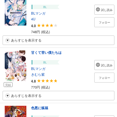
BL
試し読み
BLマンガ
4U
フォロー
4.0
748円 (税込)
あらすじを表示する
甘くて苦い僕たちは
BL
試し読み
BLマンガ
きむら紫
フォロー
4.8
完結
770円 (税込)
あらすじを表示する
色悪に狐福