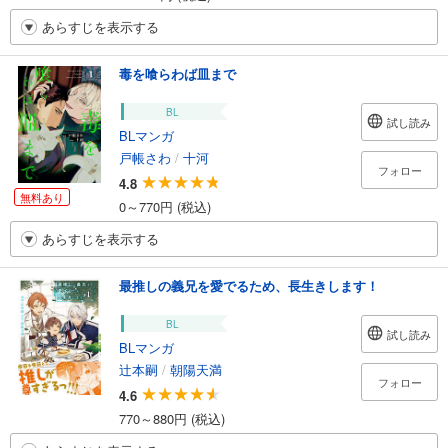
あらすじを表示する
毒を喰らわば皿まで
BL
試し読み
BLマンガ
戸帳さわ
/
十河
フォロー
4.8
無料あり
0～770円 (税込)
あらすじを表示する
最推しの義兄を愛でるため、長生きします！
BL
試し読み
BLマンガ
辻本嗣
/
朝陽天満
フォロー
4.6
770～880円 (税込)