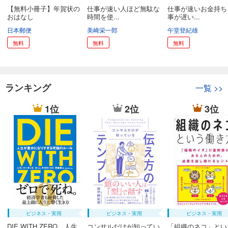
【無料小冊子】年賀状の
仕事が速い人ほど無駄な
仕事が速いお金持ち
おはなし
時間を使...
事が遅い...
日本郵便
美崎栄一郎
午堂登紀雄
無料
無料
無料
ランキング
一覧
>>
1位
2位
3位
ビジネス・実用
ビジネス・実用
ビジネス・実用
DIE WITH ZERO 人生
コンサルだけが知ってい
「組織のネコ」とい