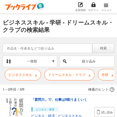
会員登録
ログイン
メニュー
ビジネススキル - 学研 - ドリームスキル・
クラブの検索結果
検索
一致順
絞り込み
×
×
×
ビジネススキル
ドリームスキル・クラブ
学研
1～3件目
/
3件
検索のヒント
「質問力」で、仕事は9割うまくいく
ビジネス・実用
試し読み
ビジネス・経済
/
ビジネススキル