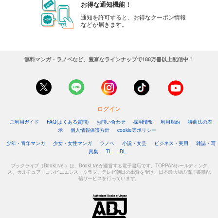
お得な通知機能！
通知を許可すると、お得なクーポン情報
などが届きます。
無料マンガ・ラノベなど、豊富なラインナップで188万冊以上配信中！
ログイン
ご利用ガイド
FAQ(よくある質問)
お問い合わせ
採用情報
利用規約
特商法の表
示
個人情報保護方針
cookie等ポリシー
少年・青年マンガ
少女・女性マンガ
ラノベ
小説・文芸
ビジネス・実用
雑誌・写
真集
TL
BL
ブックライブ（BookLive!）は、BookLiveが運営する電子書店です。TOPPANホールディング
ス、カルチュア・コンビニエンス・クラブ、テレビ朝日の出資を受け、日本最大級の電子書籍配
信サービスを行っています。