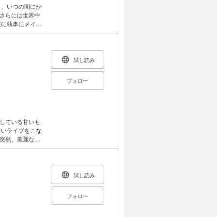
と、いつの間にか
 さらには世界中
族に執事にメイド
や、わたし尼なの
さんの世直しラブコメ♪
試し読み
フォロー
している甘いも
ないライブをこな
突然、美麗なフ
ったけど、シモン
試し読み
フォロー