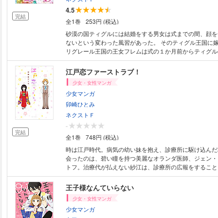
4.5
完結
全1巻
253円 (税込)
砂漠の国ティグルには結婚をする男女は式までの間、顔を
ないという変わった風習があった。 そのティグル王国に
リグレール王国の王女フレムは式の１か月前からティグル
められることになった。 しかし、退屈で仕方ないフレム
し始める。 そして、殺風景な部屋に迷い込んだフレムに
江戸恋ファーストラブ！
つけたのは謎の美形シーク。 彼が王子レオルだと知った
少女・女性マンガ
にフレムの付き人“キャトル”だと名乗るが…!? 砂漠の国の情熱ウェディン
少女マンガ
グ・ロマンス♪
卯崎ひとみ
ネクストＦ
-
完結
全1巻
748円 (税込)
時は江戸時代。病気の幼い妹を抱え、診療所に駆け込んだ
会ったのは、碧い瞳を持つ美麗なオランダ医師、ジェン・
トフ。治療代が払えない紗江は、診療所の広報をすること
う。 そんなある日、ジェン
診療に行くと聞いた紗江は、無理を言ってついていくけど…
王子様なんていらない
デート!?お江戸に恋の華が咲く!
少女・女性マンガ
少女マンガ