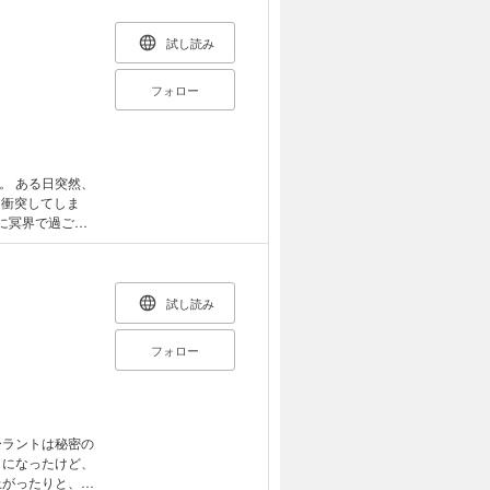
してくれる高星
然、高星にプロ
試し読み
フォロー
。 ある日突然、
に衝突してしま
緒に冥界で過ごす
せられっぱなし！
!? 私が専属
界LOVE、開
試し読み
フォロー
ーラントは秘密の
上がったりと、