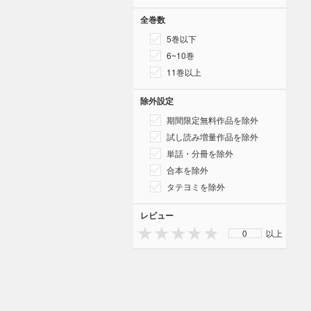
全巻数
5巻以下
6~10巻
11巻以上
除外設定
期間限定無料作品を除外
試し読み増量作品を除外
単話・分冊を除外
合本を除外
タテヨミを除外
レビュー
0
以上