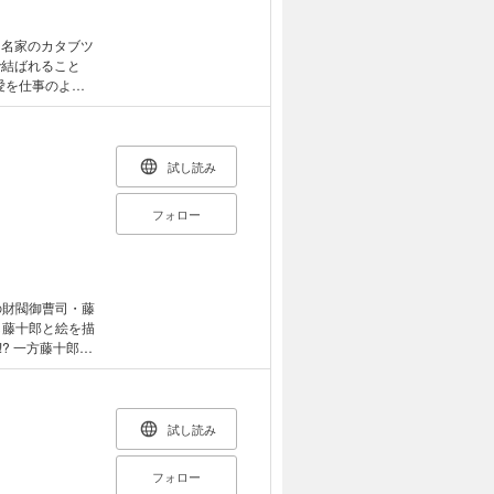
・名家のカタブツ
で結ばれること
愛を仕事のよう
くくり。 しか
持ちがわからない
―。
試し読み
フォロー
の財閥御曹司・藤
し藤十郎と絵を描
? 一方藤十郎も
に特別な思いを
き別れた幼馴染が
試し読み
フォロー