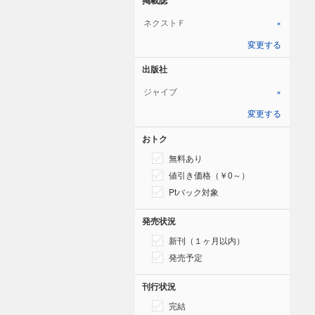
ネクストＦ
×
変更する
出版社
ジャイブ
×
変更する
おトク
無料あり
値引き価格（￥0～）
Ptバック対象
発売状況
新刊（１ヶ月以内）
発売予定
刊行状況
完結