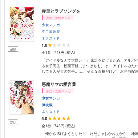
恋のハプニングが次々起こってしまい…!? 二人の恋はど
――？
赤鬼とラブソングを
少女・女性マンガ
少女マンガ
不二原理夏
ネクストＦ
1.0
完結
全1巻
748円 (税込)
「アイドルなんて大嫌い！」 家計を助けるため、アルバ
る女子高生・松葉百桃（まつばもも）は、 アイドルみた
してる人が大の苦手……。 そんな百桃だけど、お弁当配達のアルバイトの
途中、 スーパーアイドル“MISTY（ミスティ）”の 人気No
紅（いっしきこう）＝シキの 秘密を知ってしまう！ 秘密を知られたシキ
悪魔サマの愛言葉
にムリヤリ専属マネージャーにされた百桃！ オレ様アイ
少女・女性マンガ
っぱなしの百桃だけど、 たまに見せる笑顔にドキドキが
少女マンガ
――!?
伊吹楓
ネクストＦ
5.0
完結
全1巻
748円 (税込)
「俺から逃げようとしたら ただじゃおかねぇから」 地味～な容姿がコン