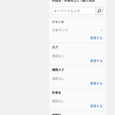
作品名・作者名などで絞り込み
ジャンル
少女マンガ
×
変更する
タグ
指定なし
変更する
感情タグ
指定なし
変更する
作者名
指定なし
変更する
掲載誌