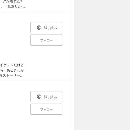
クが現れた!!
試し読み
フォロー
イケメンだけど
時、あるきっか
春ストーリー！
試し読み
フォロー