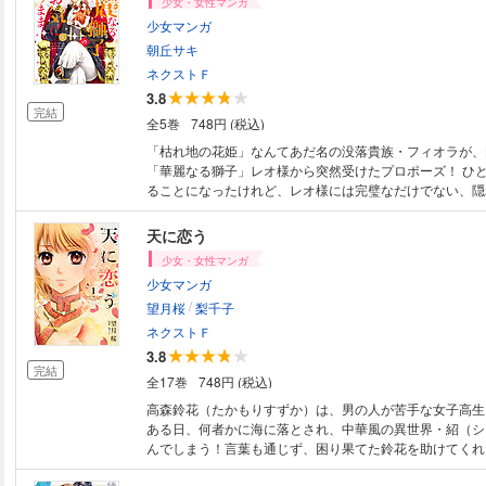
少女・女性マンガ
少女マンガ
朝丘サキ
ネクストＦ
3.8
完結
全5巻
748円 (税込)
「枯れ地の花姫」なんてあだ名の没落貴族・フィオラが、
「華麗なる獅子」レオ様から突然受けたプロポーズ！ ひ
ることになったけれど、レオ様には完璧なだけでない、隠
て…？ 「大丈夫です！見てません！」 ある意味シークレット・ラブスト
ーリー♪ ※電子限定特典ペーパー付き
天に恋う
少女・女性マンガ
少女マンガ
/
望月桜
梨千子
ネクストＦ
3.8
完結
全17巻
748円 (税込)
高森鈴花（たかもりすずか）は、男の人が苦手な女子高生
ある日、何者かに海に落とされ、中華風の異世界・紹（シ
んでしまう！言葉も通じず、困り果てた鈴花を助けてくれ
漫な少年・高星（ガオシン）と妖艶な美青年・永陽（ヨン