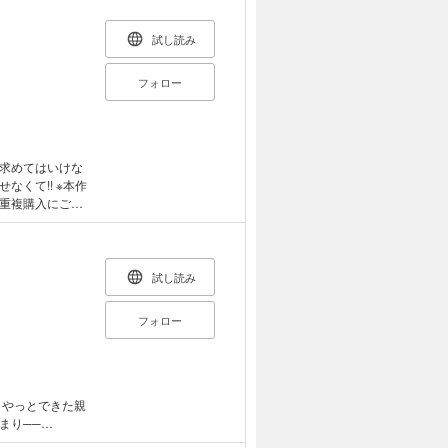
試し読み
フォロー
求めてはいけな
くて!! ※本作
重複購入にご注
試し読み
フォロー
 やっとできた親
まり──…