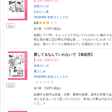
少女・女性マンガ
女性マンガ
おおにし真
OHZORA 女性コミックス
3.0
完結
全1巻
110円 (税込)
結婚して11年。ちょっとステキなパパとかわいい娘の３
和な我が家に忍び寄る不穏な影…。うちのパパにかぎってま
品は、他コンテンツに収録されている場合がございます。
意ください。
愛してるなんていわないで 【単話売】
少女・女性マンガ
女性マンガ
夏よしみ
OHZORA 女性コミックス
-
完結
全1巻
132円 (税込)
結婚する相手は容姿、仕事、家柄や経歴…条件が完璧であ
せになれる──そう思っていたけど、本当に大事なのはそ
くて…？