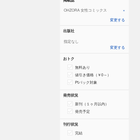
OHZORA 女性コミックス
×
変更する
出版社
指定なし
変更する
おトク
無料あり
値引き価格（￥0～）
Ptバック対象
発売状況
新刊（１ヶ月以内）
発売予定
刊行状況
完結