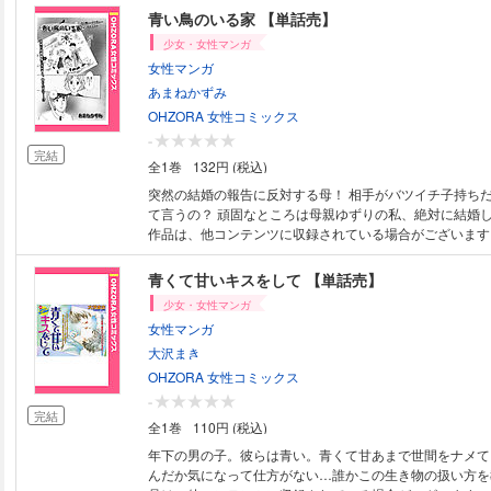
青い鳥のいる家 【単話売】
少女・女性マンガ
女性マンガ
あまねかずみ
OHZORA 女性コミックス
-
完結
全1巻
132円 (税込)
突然の結婚の報告に反対する母！ 相手がバツイチ子持ち
て言うの？ 頑固なところは母親ゆずりの私、絶対に結婚し
作品は、他コンテンツに収録されている場合がございます
注意ください。
青くて甘いキスをして 【単話売】
少女・女性マンガ
女性マンガ
大沢まき
OHZORA 女性コミックス
-
完結
全1巻
110円 (税込)
年下の男の子。彼らは青い。青くて甘あまで世間をナメて
んだか気になって仕方がない…誰かこの生き物の扱い方を教