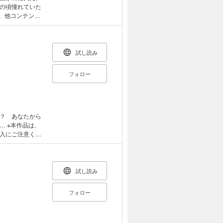
の頃憧れていた
ださい。
試し読み
フォロー
？ あなたから
 ※本作品は、
入にご注意くだ
試し読み
フォロー