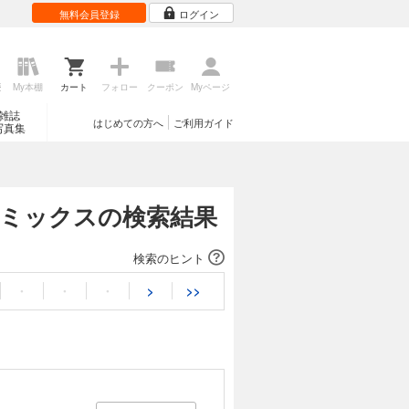
無料会員登録
ログイン
歴
My本棚
カート
フォロー
クーポン
Myページ
雑誌
はじめての方へ
ご利用ガイド
写真集
性コミックスの検索結果
検索のヒント
・
・
・
>
>>