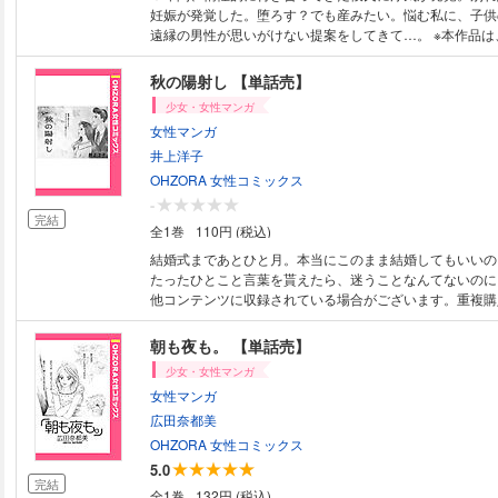
妊娠が発覚した。堕ろす？でも産みたい。悩む私に、子供
遠縁の男性が思いがけない提案をしてきて…。 ※本作品は、他コンテンツ
に収録されている場合がございます。重複購入にご注意く
秋の陽射し 【単話売】
少女・女性マンガ
女性マンガ
井上洋子
OHZORA 女性コミックス
-
完結
全1巻
110円 (税込)
結婚式まであとひと月。本当にこのまま結婚してもいいの
たったひとこと言葉を貰えたら、迷うことなんてないのに…
他コンテンツに収録されている場合がございます。重複購
さい。
朝も夜も。 【単話売】
少女・女性マンガ
女性マンガ
広田奈都美
OHZORA 女性コミックス
5.0
完結
全1巻
132円 (税込)