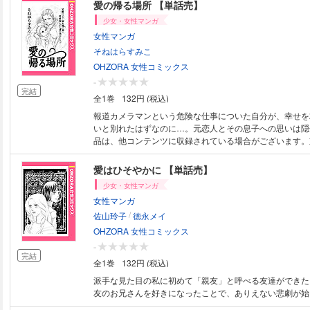
愛の帰る場所 【単話売】
少女・女性マンガ
女性マンガ
そねはらすみこ
OHZORA 女性コミックス
-
完結
全1巻
132円 (税込)
報道カメラマンという危険な仕事についた自分が、幸せを
いと別れたはずなのに…。元恋人とその息子への思いは隠せな
品は、他コンテンツに収録されている場合がございます。
意ください。
愛はひそやかに 【単話売】
少女・女性マンガ
女性マンガ
/
佐山玲子
徳永メイ
OHZORA 女性コミックス
-
完結
全1巻
132円 (税込)
派手な見た目の私に初めて「親友」と呼べる友達ができた
友のお兄さんを好きになったことで、ありえない悲劇が始