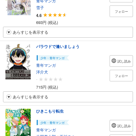
青年マンガ
雪子
フォロー
4.6
693円 (税込)
あらすじを表示する
パラウドで逢いましょう
少年・青年マンガ
試し読み
青年マンガ
洋介犬
フォロー
-
715円 (税込)
あらすじを表示する
ひきこもり転生
少年・青年マンガ
試し読み
青年マンガ