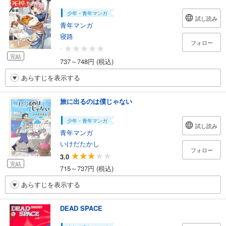
少年・青年マンガ
試し読み
青年マンガ
寝路
フォロー
-
完結
737～748円 (税込)
あらすじを表示する
旅に出るのは僕じゃない
少年・青年マンガ
試し読み
青年マンガ
いけだたかし
フォロー
3.0
完結
715～737円 (税込)
あらすじを表示する
DEAD SPACE