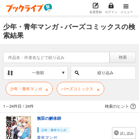
会員登録
ログイン
メニュー
少年・青年マンガ - バーズコミックスの検
索結果
検索
一致順
絞り込み
×
×
少年・青年マンガ
バーズコミックス
1～24件目
/
24件
検索のヒント
無双の解体師
少年・青年マンガ
試し読み
青年マンガ