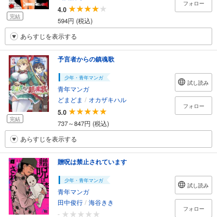
フォロー
4.0
完結
594円 (税込)
あらすじを表示する
予言者からの鎮魂歌
少年・青年マンガ
試し読み
青年マンガ
どまどま
/
オカザキハル
フォロー
5.0
完結
737～847円 (税込)
あらすじを表示する
贈呪は禁止されています
少年・青年マンガ
試し読み
青年マンガ
田中俊行
/
海谷きき
フォロー
-