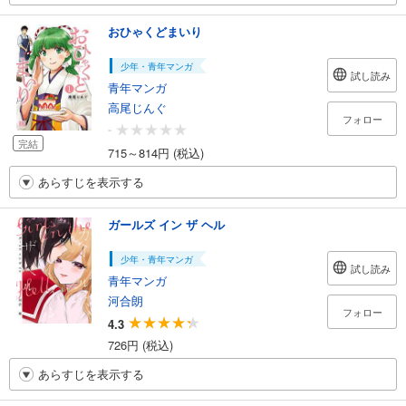
おひゃくどまいり
少年・青年マンガ
試し読み
青年マンガ
高尾じんぐ
フォロー
-
完結
715～814円 (税込)
あらすじを表示する
ガールズ イン ザ ヘル
少年・青年マンガ
試し読み
青年マンガ
河合朗
フォロー
4.3
726円 (税込)
あらすじを表示する