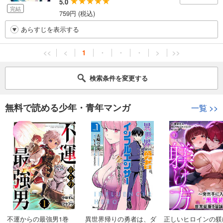
5.0
完結
759円 (税込)
あらすじを表示する
<<
<
1
・
・
・
>
>>
検索条件を変更する
無料で読める少年・青年マンガ
一覧
>>
不運からの最強男1巻
異世界帰りの勇者は、ダ
正しいヒロインの躾