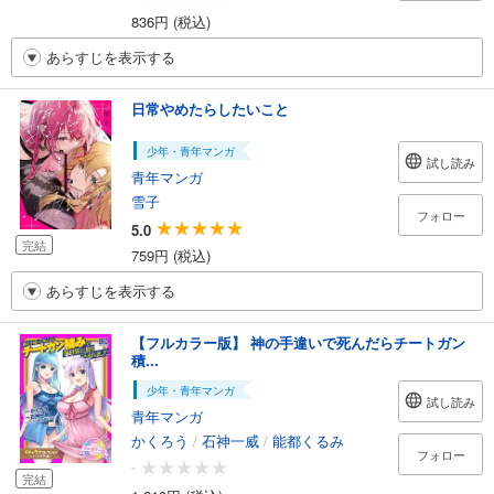
836円 (税込)
あらすじを表示する
日常やめたらしたいこと
少年・青年マンガ
試し読み
青年マンガ
雪子
フォロー
5.0
完結
759円 (税込)
あらすじを表示する
【フルカラー版】 神の手違いで死んだらチートガン
積...
少年・青年マンガ
試し読み
青年マンガ
かくろう
/
石神一威
/
能都くるみ
フォロー
-
完結