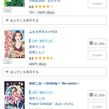
片岡直太郎
/
石川チカ
フォロー
4.0
完結
737～792円 (税込)
あらすじを表示する
ふらりゲストハウス
少年・青年マンガ
試し読み
青年マンガ
高尾じんぐ
フォロー
4.5
完結
495円 (税込)
あらすじを表示する
ゆゆこみ ～UniteUp！ the comic～
少年・青年マンガ
試し読み
青年マンガ
Project UniteUp!
/
あおいれびん
フォロー