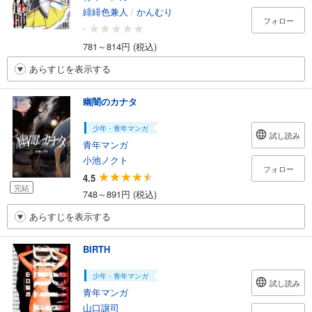
緋緋色兼人
/
かんむり
フォロー
-
781～814円 (税込)
あらすじを表示する
幽闇のカナタ
少年・青年マンガ
試し読み
青年マンガ
小池ノクト
フォロー
4.5
完結
748～891円 (税込)
あらすじを表示する
BIRTH
少年・青年マンガ
試し読み
青年マンガ
山口譲司