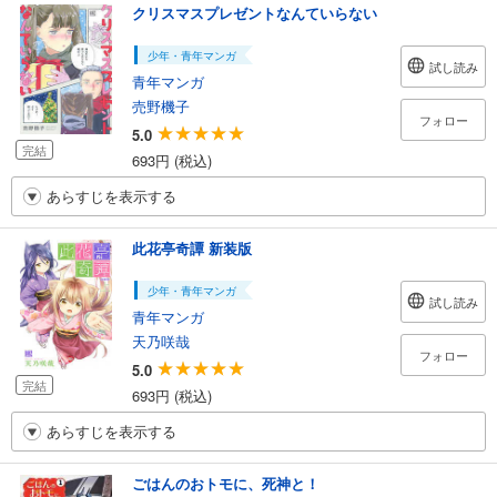
クリスマスプレゼントなんていらない
少年・青年マンガ
試し読み
青年マンガ
売野機子
フォロー
5.0
完結
693円 (税込)
あらすじを表示する
此花亭奇譚 新装版
少年・青年マンガ
試し読み
青年マンガ
天乃咲哉
フォロー
5.0
完結
693円 (税込)
あらすじを表示する
ごはんのおトモに、死神と！