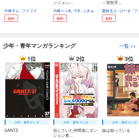
ンジョン...
～突然手...
中林ずん
フクフク
大崎ペコ丸
Y.A
ぷきゅのすけ
愛奴主人
けーき
ファーストコ
無料
無料
無料
少年・青年マンガランキング
一覧
>>
1位
2位
3位
少年・青年マンガ
少年・青年マンガ
少年・青年マンガ
GANTZ
信じていた仲間達にダン
妹は知っている
ジョン奥...