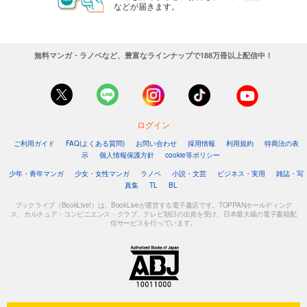
などが届きます。
無料マンガ・ラノベなど、豊富なラインナップで188万冊以上配信中！
ログイン
ご利用ガイド
FAQ(よくある質問)
お問い合わせ
採用情報
利用規約
特商法の表
示
個人情報保護方針
cookie等ポリシー
少年・青年マンガ
少女・女性マンガ
ラノベ
小説・文芸
ビジネス・実用
雑誌・写
真集
TL
BL
ブックライブ（BookLive!）は、BookLiveが運営する電子書店です。TOPPANホールディング
ス、カルチュア・コンビニエンス・クラブ、テレビ朝日の出資を受け、日本最大級の電子書籍配
信サービスを行っています。