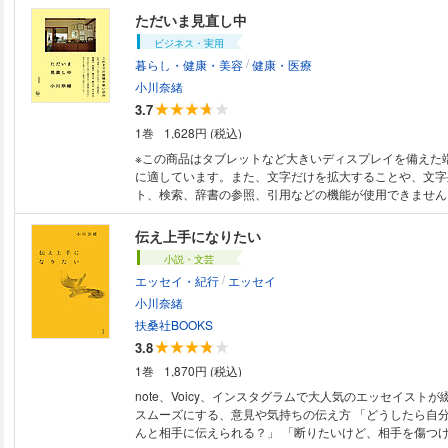
飾り棚とパンチングボード/ロイヤルコペンハーゲンのスタ
どう住むか、どんな目的で働くか、何にお金を使い、何を
ただいま見直し中
ップライトチェア ●寝室 BED ROOM/ 安眠セット/flam
身ともにすこやかに、自分らしく暮らすためのヒント満載
明/HAKUROのインナー ●ENTRANCE & GARDEN 玄関・
ビジネス・実用
塩/来客用スリッパとかご/階段下の風景/玄関引き戸と三和
/
暮らし・健康・美容
健康・医療
ブル＆チェア/ＬＦＣコンポスト/ ■著者プロフィール 小川奈緒／おがわな
小川奈緒
お：エッセイスト・ライフスタイリスト。1972年生まれ
3.7
稲田大学第一文学部文芸専修卒業後、出版社勤務を経て、2
ーランスに。ファッション誌のエディター＆ライターとし
1巻
1,628円 (税込)
ち、2013年『家がおしえてくれること』を出版。以降は
※この商品はタブレットなど大きいディスプレイを備えた
置き、暮らし、家づくり、おしゃれなど、ライフスタイル
に適しています。また、文字だけを拡大することや、文字
セイを執筆する。既刊に『すこやかなほうへ 今とこれか
ト、検索、辞書の参照、引用などの機能が使用できません。 「見直
『ただいま見直し中』『直しながら住む家』ほか。今作は
「手放す」「続ける」「変える」「はじめる」 これまで
なる。また、音声メディアVoicyで「家が好きになるラジ
――お金の感覚，モノの持ち方，大切なことの優先順位，
伝え上手になりたい
リティとして多くの支持を獲得するほか、自宅でのワーク
迎える著者が日々の違和感に向き合い手がかりを探ってい
するなど、活動の場を広げている。https://linktr.ee/nao_o
小説・文芸
よいエッセイ これからの人生を健やかに生きていくための，働き方，暮ら
/
エッセイ・紀行
エッセイ
し方，自分との向き合い方，体の整え方，モノの持ち方…
前向きな見直し。 それは新しい自分を探すようで，どこ
小川奈緒
戻るような感覚もあって，密かにワクワクする。 （本文
扶桑社BOOKS
日曜の晩酌をやめてみたら／防災は続くよ，どこまでも／
3.8
備／ヨガ17年目の挑戦／ホコリの思い出とそうじ魔の現
1巻
1,870円 (税込)
をしよう／これから着たい服の条件／松戸，マイ・ホーム
ストからはじまるエコ生活／アラフィフ，断食に挑戦する 
note、Voicy、インスタグラムで大人気のエッセイストが
スムーズにする、意見や気持ちの伝え方 「どうしたら自分の気持ちをきち
んと相手に伝えられる？」 「断りたいけど、相手を傷つ