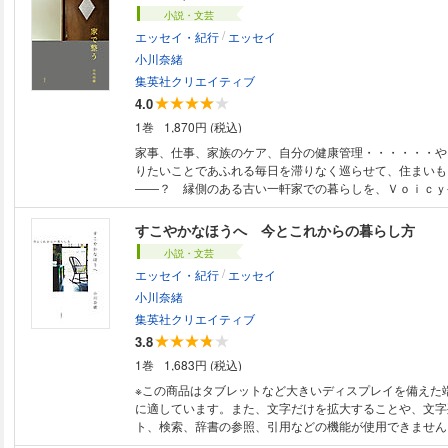
障子／窓／調理道具／食器／インテリア雑貨 etc. 『自ら手を動かして、好
小説・文芸
きな空間をつくりあげていく作業が、理屈抜きで楽しい。
/
エッセイ・紀行
エッセイ
さが調和するリビング、理にかなった配置のキッチンまわ
仕事部屋など、家で過ごす時間を充実させる私的愛用品と
小川奈緒
に、「家トレを続けるコツ」「家事スイッチのいれ方」暮
集英社クリエイティブ
盛りだくさんの1冊です。 ■こんな方におすすめ ・家時間を充実させたい
4.0
人 ・インテリアともの選びの視点を知りたい人 ■目次 ●LIVING ROOM リ
1巻
1,870円 (税込)
ビングルーム ルイスポールセンのウォラート/リサ・ヨハ
ペンダントランプ/アアルトのゴールデンベル/ルイスポー
家事、仕事、家族のケア、自分の健康管理・・・・・・や
ー/ルイスポールセンのＰＨ 3/2 テーブル/オーディオまわ
りたいことであふれる毎日を滞りなく巡らせて、住まいも
アーコールのロッキングチェア/アカプルコチェア/Ｊ・Ｌ
――？ 縁側のある古い一軒家での暮らしを、Ｖｏｉｃｙ
吉村順三のたためる椅子/ヴィンテージのウィンザーチェア
信する著者が、家で整うための時間の使い方を綴ります。
ニングテーブル/ヴィンテージのネストテーブル/間仕切り
寝るまで、一日の習慣や過ごし方を時間軸に沿って紹介。
すこやかなほうへ 今とこれからの暮らし方
立て/障子/縁側の収納/IKEAのガーデンチェア/ラグとオッ
です。（写真／安彦幸枝）
小説・文芸
計/花瓶/縁側のミニ書斎/アウロの床用ワックス/川口佳子さ
/
イラスト作品/カウンターの薄型収納/リビング西側の窓/
エッセイ・紀行
エッセイ
ナメント/仕切り扉 ●KITCHEN キッチン 鈴木盛久工房の
小川奈緒
ンドパン/コンテのまかないボウル/サタルニア・チボリの
集英社クリエイティブ
ト/ワークショップのお茶菓子セット/コーヒーマグ/ティー
3.8
タンド/プラスドゥのガス台/イワノのおひつ/ステムの短い
イ・ボイスンのカトラリー/無印良品の木製角型トレー/ヨ
1巻
1,683円 (税込)
ー/アンカーホッキングのガラスジャー/スリップウェアの
※この商品はタブレットなど大きいディスプレイを備えた
ット/ダイヤスプレーボトル/キッチンツールの必需品/フ
に適しています。また、文字だけを拡大することや、文字
ス/FARMER’S MARKET のカレンダー/キッチンテーブ
ト、検索、辞書の参照、引用などの機能が使用できません。 編集者・
ツール/EKOの分別ごみ箱 ●WORK ROOM 仕事部屋/ 金継
セイストの著者による、今とこれからの“ちょうどいい”暮