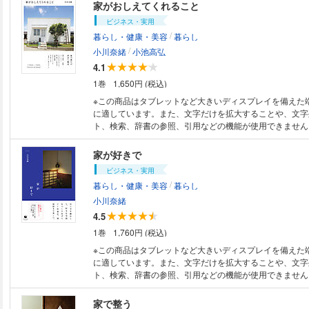
家がおしえてくれること
ビジネス・実用
/
暮らし・健康・美容
暮らし
/
小川奈緒
小池高弘
4.1
1巻
1,650円 (税込)
※この商品はタブレットなど大きいディスプレイを備えた
に適しています。また、文字だけを拡大することや、文字
ト、検索、辞書の参照、引用などの機能が使用できません。 都心、郊
一軒家、マンション……。それぞれのスタンスで家と暮ら
組の家族。写真と文とイラストで家と住まう人たちを紹介
家が好きで
によって違う味わいがあり、家を見ると人がわかるという
ビジネス・実用
地よさについての感覚は人それぞれ。住み手にとっていち
/
暮らし・健康・美容
暮らし
ランスをかなえた家は、どんなテイストであっても魅力的
た家と暮らしの風景が、読んでくれた人にとって”自分らし
小川奈緒
になりますように」（本文より抜粋）
4.5
1巻
1,760円 (税込)
※この商品はタブレットなど大きいディスプレイを備えた
に適しています。また、文字だけを拡大することや、文字
ト、検索、辞書の参照、引用などの機能が使用できません。 【無類の
きの著者がともに暮らす私的愛用品とのストーリー】 無
によるルームツアーさながらのエッセイ 照明／チェア／
家で整う