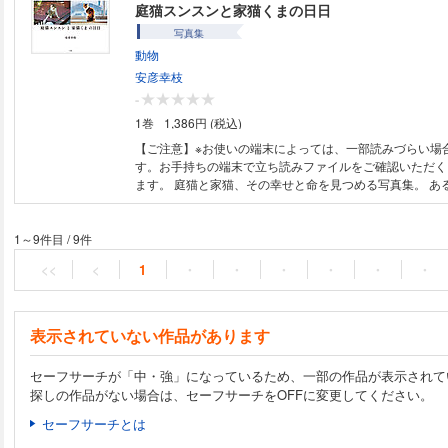
由としあわせ。 郊外の築古物件を、2度に渡ってリノベーション。ペイン
庭猫スンスンと家猫くまの日日
トや棚の設置など簡単DIYも日常の一部。「時間をかけ、
写真集
ど、家づくりは楽しい」「初心者でも女性でも忙しくても
動物
てもったいない」ーーーそんなやる気と勇気が湧いてくる
家づくりのかたち。築40年超の和風住宅に暮らす文筆家
安彦幸枝
ロの手を借りながらDIYで２階の改修作業を行った、今注
-
ルフリノベーション」の過程も詳細に紹介します。また、
1巻
1,386円 (税込)
のこと、こだわるべきポイント、設計のプロのアドバイス
ションの実用的ヒントが満載。リノベーションの予定や興
【ご注意】※お使いの端末によっては、一部読みづらい場
やインテリアが好きな人、「家をもっと心地よくしたい」
す。お手持ちの端末で立ち読みファイルをご確認いただく
の一冊！ 著者：小川奈緒 小川奈緒：1972年生まれ、千葉県出身。早稲田
ます。 庭猫と家猫、その幸せと命を見つめる写真集。 ある日庭にやって
大学第一文学部文芸専修卒業。出版社勤務、ファッション
きたボロボロの猫スンスンと、著者の長年の友である、く
経て、現在はフリー編集者・ライター・文筆家として執筆
しく生きる猫と家の中で暮らす猫、どちらが幸せかは、猫
容は主に、家や暮らし、旅のエッセイ、インタビューなど
せん。外での生活が長い猫を、人間の想像や解釈で家の生
1～9件目
/
9件
ボルン案内 たとえば、こんな歩きかた』、『心地よさの
が猫にとっていいことなのかわからない著者は、「目の前
<<
<
1
・
・
・
・
・
・
小社刊）『家がおしえてくれること』（KADOKAWA）『
放っておけない」と、ときに地域の人たちと協力しながら
生。』（筑摩書房）『こころに残る家族の旅』（京阪神エ
けます。 ごく自然に手を差し伸べ猫を保護する著者と、
社）。自費出版作品に、夫でイラストレーターの小池高弘
との交流が、今、失われつつある大切なものに気づかせて
『sketch 1』『sketch 2』。
家である著者が、猫に寄り添い長年撮りためた写真とシン
表示されていない作品があります
成した、猫をめぐる命の物語です。 先行配信している連載（朝日新聞社
「Sippo」）は、Yahoo! ニュースで総合アクセス連続2
セーフサーチが「中・強」になっているため、一部の作品が表示されて
注目の一冊。多くのメディアで話題をさらった写真集『庭猫
探しの作品がない場合は、セーフサーチをOFFに変更してください。
パイ インターナショナル）の、待望の第2弾です。 （202
品） ※この作品はカラー版です。
セーフサーチとは