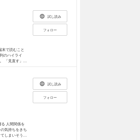
ンド/茶箪笥/ア
手放すのか。心
e のベッドサイド照
。
庭/ だるま/盛り
試し読み
土/ガーデンテー
、千葉県出身。早
フォロー
001年よりフリ
て活動したの
著作活動に軸足を
端末で読むこと
にまつわるエッ
列のハイライ
らの暮らし方』
す」
12冊目の著作と
の習慣や思い込み
オ」のパーソナ
40代の終わりを
ショップも開催
く，爽快で心地
gawa
試し読み
…などなどの，
かで本来の自分に
フォロー
より一部抜粋）
山から降りる準
在／今日も腸の話
タウン／コンポ
etc.,
綴る 人間関係を
けてしまいそう