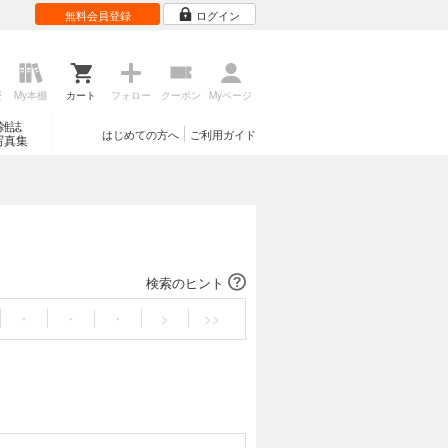
無料会員登録
ログイン
歴
My本棚
カート
フォロー
クーポン
Myページ
雑誌
はじめての方へ
ご利用ガイド
写真集
検索のヒント
・
・
・
>
>>