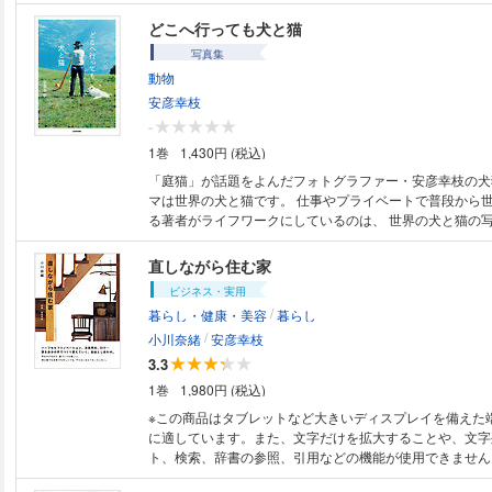
で…」 「SNSでモヤモヤしています…」 仕事、子育て、夫婦、SNS…。
私たちは日々の暮らしのあらゆるシーンで、相手に自分の
どこへ行っても犬と猫
伝えています。 しかし、「自分は伝えるのが上手だ」と
写真集
いないのではないでしょうか。 数多くの暮らしにまつわる著作があり、
動物
note、Voicy、インスタグラムなどでも女性を中心に熱
エッセイストの著者が、これまでの半生を経て身につけて
安彦幸枝
ツを1冊にまとめました。 読めば、自分も相手も気持ちよ
-
処方箋になることでしょう。 誰かに深く伝わってほしいと思うとき、怖く
1巻
1,430円 (税込)
ても、大人の節度や思いやりを持ちながら、本音を語れる
思います。（本文より）
「庭猫」が話題をよんだフォトグラファー・安彦幸枝の犬
マは世界の犬と猫です。 仕事やプライベートで普段から世界中を旅してい
る著者がライフワークにしているのは、 世界の犬と猫の
本書では、膨大に撮影された写真の中から、世界20カ国
犬と猫の姿をセレクト。 自然に溶け込むその姿に、犬派
直しながら住む家
ること間違いなしです。
ビジネス・実用
/
暮らし・健康・美容
暮らし
/
小川奈緒
安彦幸枝
3.3
1巻
1,980円 (税込)
※この商品はタブレットなど大きいディスプレイを備えた
に適しています。また、文字だけを拡大することや、文字
ト、検索、辞書の参照、引用などの機能が使用できません。 ハーフセ
リノベーション、古家再生、DIY…家を自分の手でつくり