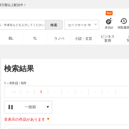
8万冊以上配信中！
Get!
セーフサーチ 中
来店pt
閲覧履
ビジネス
BL
TL
ラノベ
小説・文芸
実用
検索結果
1～9件目
/
9件
<<
<
1
・
・
・
・
・
・
一致順
非表示の作品があります