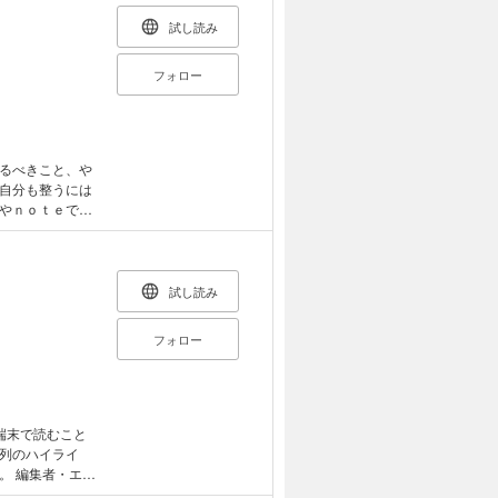
』 機能美と繊細
試し読み
り、整理された
のストーリー
フォロー
らしの工夫まで
ンソン=パッペの
ルセンのトルボ
るべきこと、や
り/オイルランプ/
自分も整うには
・モラーの椅子/
やｎｏｔｅで発
/ＰＦＳのダイ
朝起きてから夜
の造作収納/写真
写真豊富な一冊
トマン/壁掛け時
んの青の絵/夫の
試し読み
クリスマスのオー
鉄瓶/釜定のワンハ
フォロー
オーバルプレー
ポット/ケーキス
ワイングラス/カ
ーグルトメーカ
皿とガラスのポ
端末で読むこと
ジカウンタークロ
列のハイライ
ルとアルテックのス
エッ
ぎセット/裁縫箱/
らし方。どこに