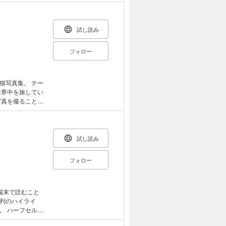
意見や気持ちを
言える人はあまり
試し読み
い支持を得ている
きた伝え方のコ
フォロー
く暮らすための
人でありたいと
猫写真集。 テー
写真を撮ること。
のユーモラスな、
も猫派も、癒され
試し読み
フォロー
端末で読むこと
列のハイライ
ルフ
変えていく、自