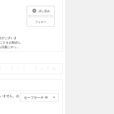
手をかけるほ
、やらないなん
試し読み
、オリジナルな
の小川奈緒が、プ
フォロー
目の「ハーフセ
間取り図、費用
など、リノベー
味がある人、家
合がございま
と願う人も必読
ことをお勧めし
誌エディターを
ま。 外でたくま
活動を行う。内
にしかわかりま
。著書に『メル
活を強いること
ありか』（ともに
にある命をただ
・
・
・
>
>>
おしゃれと人
、その命を見届
ルマガジン
その周囲の人たち
との共著
くれます。写真
プルな言葉で構
位となったほど、
いません。お
』（2015年
セーフサーチ 中
1年1月発行作