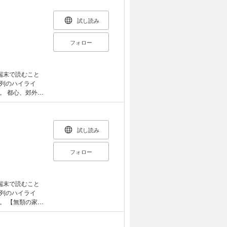
試し読み
フォロー
端末で読むこと
列のハイライ
外、
しに向き合う10
。「家は住み手
のは本当だ。心
ばん落ち着くバ
試し読み
。ここに紹介し
い家”のヒント
フォロー
端末で読むこと
列のハイライ
家好
類の家好きの著者
テーブル／収納／