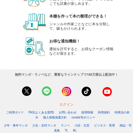
こでも読書が楽しめます。
本棚を作って本の整理ができる！
ジャンルや作家ごとなどに本を分類し
て、鍵もかけられます。
お得な通知機能！
通知を許可すると、お得なクーポン情報
などが届きます。
無料マンガ・ラノベなど、豊富なラインナップで188万冊以上配信中！
ログイン
ご利用ガイド
FAQ(よくある質問)
お問い合わせ
採用情報
利用規約
特商法の表
示
個人情報保護方針
cookie等ポリシー
少年・青年マンガ
少女・女性マンガ
ラノベ
小説・文芸
ビジネス・実用
雑誌・写
真集
TL
BL