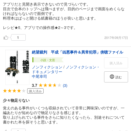
アプリだと見開き表示できないので見づらいです。
目次で合本のトップへは飛べますが、目的のページまで画面をめくらな
ければならないので面倒です。
料理本はぱっと開ける紙書籍のほうが良いと思います。
レシピ★5、アプリでの操作感★2～3です。
1
2017年09月17日
絶望裁判 平成「凶悪事件＆異常犯罪」傍聴ファイル
小説・文芸
購入済み
ノンフィクション
/
ノンフィクション・
ドキュメンタリー
中尾幸司
読む
3.7
(3)
購入済み
少々物足りない
覚えのある事件がいくつも収録されていて非常に興味深いのですが、一
編あたりが短めなので物足りなさを感じます。
取り上げられている事件をさらに知りたくなったら、別途それについて
書かれた本を探そうと思います。