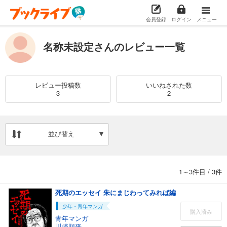
会員登録
ログイン
メニュー
名称未設定さんのレビュー一覧
レビュー投稿数
いいねされた数
3
2
並び替え
1～3件目
/
3件
死期のエッセイ 朱にまじわってみれば編
少年・青年マンガ
購入済み
青年マンガ
川崎順平