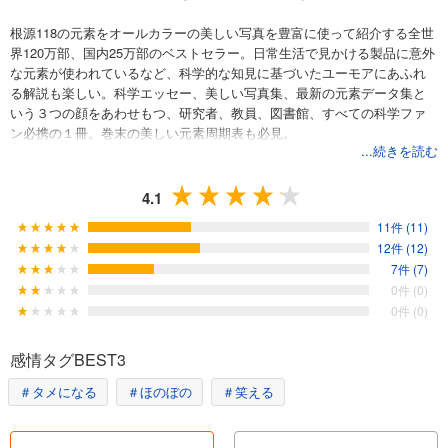
根源118の元素をオールカラーの美しい写真を豊富に使って紹介する全世
界120万部、国内25万部のベストセラー。日常生活で見かける製品に意外
な元素が使われているなど、科学的な知見に基づいたユーモアにあふれ
る解説も楽しい。科学エッセー、美しい写真集、最新の元素データ集と
いう３つの顔をあわせもつ、研究者、教員、図書館、すべての科学ファ
ン必携の１冊。巻末の美しい元素周期表も必見。
...続きを読む
4.1
11件 (11)
12件 (12)
7件 (7)
0件 (0)
0件 (0)
感情タグBEST3
＃タメになる
＃ほのぼの
＃笑える