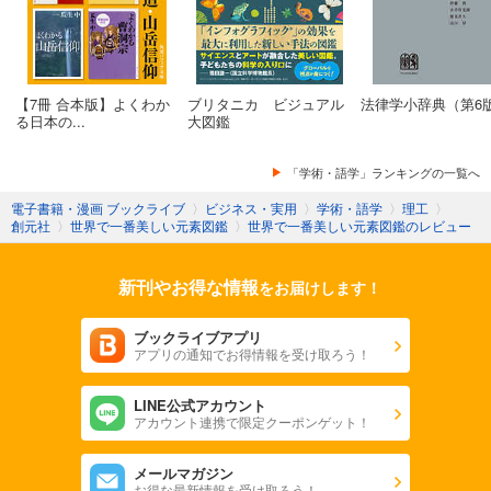
【7冊 合本版】よくわか
ブリタニカ ビジュアル
法律学小辞典（第6
る日本の...
大図鑑
「学術・語学」ランキングの一覧へ
電子書籍・漫画 ブックライブ
〉
ビジネス・実用
〉
学術・語学
〉
理工
〉
創元社
〉
世界で一番美しい元素図鑑
〉
世界で一番美しい元素図鑑のレビュー
新刊やお得な情報
をお届けします！
ブックライブアプリ
アプリの通知でお得情報を受け取ろう！
LINE公式アカウント
アカウント連携で限定クーポンゲット！
メールマガジン
お得な最新情報を受け取ろう！