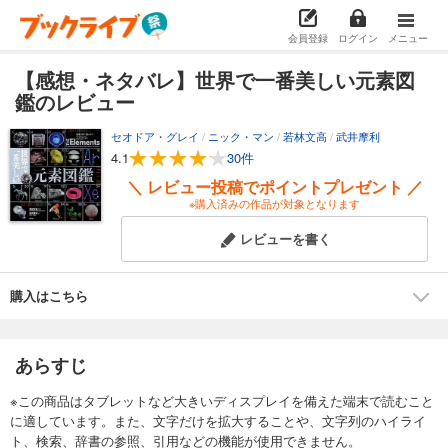
会員登録
ログイン
メニュー
【感想・ネタバレ】世界で一番美しい元素図
鑑のレビュー
セオドア・グレイ
/
ニック・マン
/
若林文高
/
武井摩利
4.1
30件
＼ レビュー投稿でポイントプレゼント ／
※購入済みの作品が対象となります
レビューを書く
購入はこちら
あらすじ
※この商品はタブレットなど大きいディスプレイを備えた端末で読むこと
に適しています。また、文字だけを拡大することや、文字列のハイライ
ト、検索、辞書の参照、引用などの機能が使用できません。