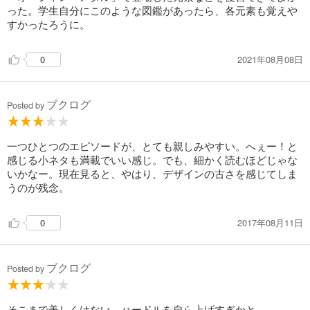
った。学生自分にこのような図鑑があったら、各元素も覚えや
すかったろうに。
2021年08月08日
0
ブクログ
Posted by
一つひとつのエピソードが、とても親しみやすい。へぇー！と
感じる小ネタも満載でいい感じ。でも、細かく読むほどじゃな
いかなー。現在見ると、やはり、デザインの古さを感じてしま
うのが残念。
2017年08月11日
0
ブクログ
Posted by
そこまで美しくはない。ハードルを自ら上げすぎかと。