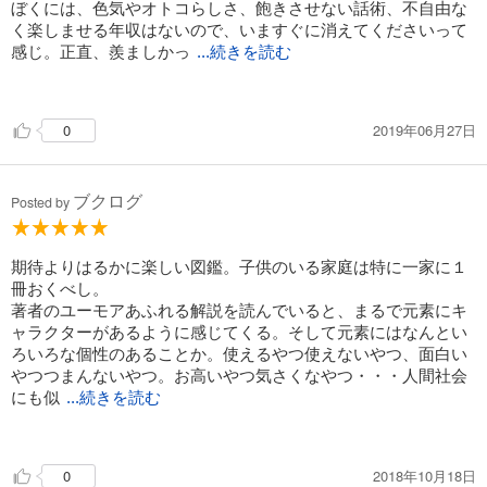
ぼくには、色気やオトコらしさ、飽きさせない話術、不自由な
く楽しませる年収はないので、いますぐに消えてくださいって
感じ。正直、羨ましかっ
...続きを読む
た。いまにして思えば、ぼくの分野に持ち込めば、勝てたのに
（失笑）
2019年06月27日
0
クリスマスプレゼントは、これしかないと一ヶ月以上も前から
準備してたバカ。分子図鑑の元祖ベストセラー。美しさとユー
ブクログ
モアある解説は最高で、元素好きなら生涯楽しめる一冊（もう
Posted by
持ってたかもしれないけど）
明日、応援してる。
期待よりはるかに楽しい図鑑。子供のいる家庭は特に一家に１
冊おくべし。
学ぶことを楽しんで。
著者のユーモアあふれる解説を読んでいると、まるで元素にキ
見えないものを見よう。
ャラクターがあるように感じてくる。そして元素にはなんとい
探究心を、気づきを持って
ろいろな個性のあることか。使えるやつ使えないやつ、面白い
かかといつまでも
やつつまんないやつ。お高いやつ気さくなやつ・・・人間社会
空を見上げてね。
にも似
...続きを読む
て大変面白い。
コレクションがまた秀逸。
2018年10月18日
0
元素番号が進んで行くうちどんどん未知の世界になり、それで