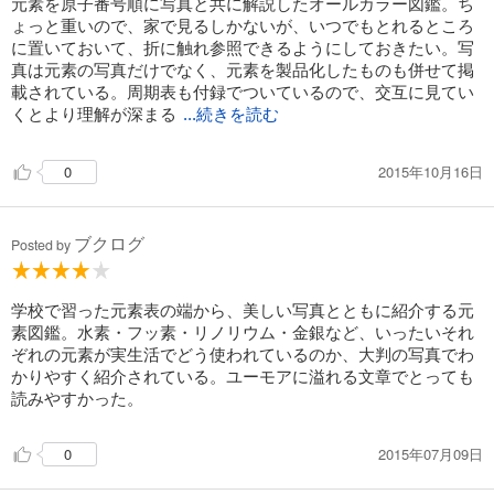
元素を原子番号順に写真と共に解説したオールカラー図鑑。ち
ょっと重いので、家で見るしかないが、いつでもとれるところ
に置いておいて、折に触れ参照できるようにしておきたい。写
真は元素の写真だけでなく、元素を製品化したものも併せて掲
載されている。周期表も付録でついているので、交互に見てい
くとより理解が深まる
...続きを読む
と思う。
2015年10月16日
0
ブクログ
Posted by
学校で習った元素表の端から、美しい写真とともに紹介する元
素図鑑。水素・フッ素・リノリウム・金銀など、いったいそれ
ぞれの元素が実生活でどう使われているのか、大判の写真でわ
かりやすく紹介されている。ユーモアに溢れる文章でとっても
読みやすかった。
2015年07月09日
0