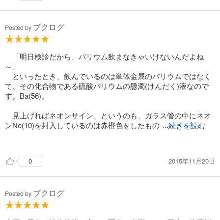
もなんらかとにかくビジュアライズし親しみやすくまとめる著
者のサービス精神が楽しい。
ブクログ
Posted by
「明日検診だから、バリウム飲まなきゃいけないんだよね
～」
といったとき、飲んでいるのは単体金属のバリウムではなく
て、その化合物である硫酸バリウムの懸濁(けんだく)液なので
す。Ba(56)。
見上げればネオンサイン、というのも、ガラス管の中にネオ
ンNe(10)を封入しているのは赤橙色をしたもの
...続きを読む
だけで、ほかの気体、例えばアルゴン(18)だとスカイブルーに
なるなど、ネオンサインに必ずしもネオンが入っているわけで
2015年11月20日
0
はないのです。
などといった、この地球上にある、あるいは物理学者によっ
ブクログ
て人工的に作られた118の元素に関する内容が載っています。
Posted by
メンデレービウムMd(101)以降の完全に人工的に作られた元
素は別にして、ほとんどの元素は見開き2ページでかかれていま