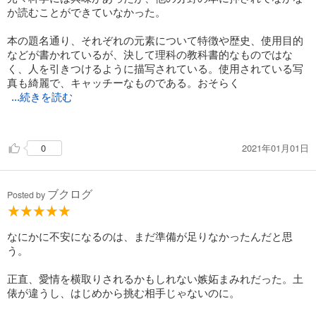
か読むことができていなかった。
本の題名通り、それぞれの元素について特徴や歴史、使用目的
などが書かれているが、決して理科の教科書的なものではな
く、人を引きつけるように描写されている。使用されている写
真も綺麗で、キャッチーなものである。おそらく
...続きを読む
、普通に生活していて「酸素-183℃まで冷やすと美しい薄青色
の液体になる」「バナジウムは意外と身の回りにある」「実は
2021年01月01日
0
ダイヤモンドより硬い物質は存在する」ということを知らずに
人生を終わっていたであろう。
ブクログ
図鑑に求められる「わかりやすいこと」「綺麗であること」
Posted by
「知識欲を満たせること」がきちんとそろっている。すなわ
ち、見て楽しく、読んで楽しい本、ということである。
なにかに不安になるのは、まだ準備が足りなかったんだと思
う。
正直、愛情を横取りされるかもしれない嫉妬まみれだった。土
俵が違うし、はじめから挑む相手じゃないのに。