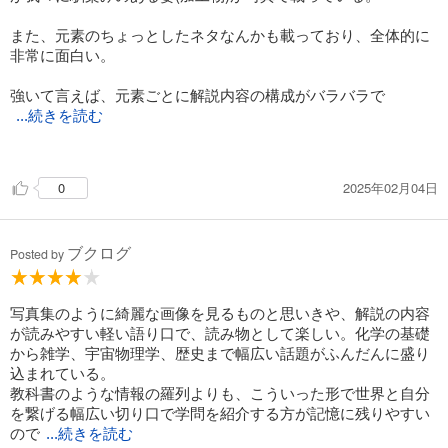
また、元素のちょっとしたネタなんかも載っており、全体的に
非常に面白い。
強いて言えば、元素ごとに解説内容の構成がバラバラで
...続きを読む
読みにくかったので、主な用途や特徴などの基本情報を別枠に
して貰えてると尚良かった。
2025年02月04日
0
ブクログ
Posted by
写真集のように綺麗な画像を見るものと思いきや、解説の内容
が読みやすい軽い語り口で、読み物として楽しい。化学の基礎
から雑学、宇宙物理学、歴史まで幅広い話題がふんだんに盛り
込まれている。
教科書のような情報の羅列よりも、こういった形で世界と自分
を繋げる幅広い切り口で学問を紹介する方が記憶に残りやすい
ので
...続きを読む