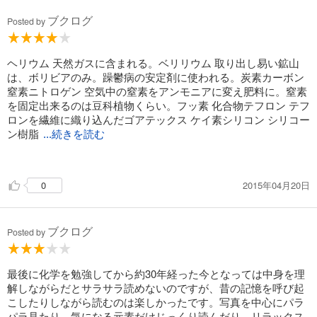
ブクログ
Posted by
ヘリウム 天然ガスに含まれる。ベリリウム 取り出し易い鉱山
は、ボリビアのみ。躁鬱病の安定剤に使われる。炭素カーボン
窒素ニトロゲン 空気中の窒素をアンモニアに変え肥料に。窒素
を固定出来るのは豆科植物くらい。フッ素 化合物テフロン テフ
ロンを繊維に織り込んだゴアテックス ケイ素シリコン シリコー
ン樹脂
...続きを読む
チタン ギリシャ神話のタイタン族から命名 こんな本、よく出版
したとその勇気に拍手。
2015年04月20日
0
ブクログ
Posted by
最後に化学を勉強してから約30年経った今となっては中身を理
解しながらだとサラサラ読めないのですが、昔の記憶を呼び起
こしたりしながら読むのは楽しかったです。写真を中心にパラ
パラ見たり、気になる元素だけじっくり読んだり、リラックス