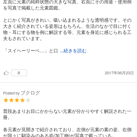
す。
左頁に元素の純粋状態の大きな写真、右頁にその用途・使用例
左のページに元素記号と原子番号、筆者の持っている単体の
を写真で掲載した元素図鑑。
元素の美しいな写真があります。
また、右ページにはその元素で作られた、日常的に使われる
とにかく写真がきれい。吸い込まれるような透明感です。その
製品、化合物などの写真がふんだんに載っています。その元素
大きく紹介されている姿形はもちろん、生活のなかで目に付く
の基礎データ、原子量、密度、原子半径、結晶構造などもあ
物・耳にする物を例に解説する等、元素を身近に感じられる工
り、元素について綿密にかかれています。
夫もされています。
最も素晴らしいと感じるのは、それぞれの元素につけられた
「スイヘーリーベ…」と口
...続きを読む
筆者の解説です。元素コレクターならではの膨大な知識、時々
ずさみながら英語の羅列を丸暗記する方法しかなく、化学に関
にじみ出てくる、皮肉な文章。ついにやりと笑ってしまう文章
してはすっかりお手上げとなってしまった学生時代。こんな図
が最高です。
2017年06月23日
0
鑑が近くにあれば、もっと違った視点で化学に興味が持てたか
もしれないと悔やまれます。
図鑑として、適当に元素や鉱物写真を眺めるもよし、解説を
化学の世界へ導入本として、中高生にも手に取ってもらいたい
じっくり読んで、知識を増やすのもよし。時には重石にするの
ブクログ
作品です。
もよし。使いでのある図鑑です。オイラの評価はかなり高いで
Posted by
す。
普段あまりお目にかからない元素が分かりやすく解説された一
明日の胃の検診、バリウム飲むの嫌なんです。気が重い。な
冊。
んかもう少し飲みやすい造影剤ってないんですかね。
各元素が見開きで紹介されており、左側が元素の素の姿、右側
が我々に馴染みのある姿(加工物)が写真で載っている。