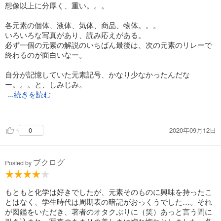
想像以上に分厚く、重い。。。
各元素の個体、液体、気体、商品、物体。。。
いろいろな写真があり、読み応えがある。
必ず一個の元素の解説のいちばん最後は、次の元素のリレーで
終わるのが面白いなー。
自分が記憶していた元素記号、かなり少なかったんだな
ー。。。と、しみじみ。
...続きを読む
個人的な驚きは、プルトニウムが過去に、ペースメーカーの電
2020年09月12日
0
池に使用されていたこと。
人体にプルトニウムが装着されていたとは。。。
驚いた。。。
ブクログ
Posted by
もし、中学校や高校でこんな図鑑に巡り合っていたら、化学好
きが増えたかもしれないなー。。。と思ったり。
もともと化学は好きでしたが、元素そのものに興味を持ったこ
とはなく、学生時代は周期表の暗記がおっくうでした…。それ
が図鑑をいただき、著者のオタクぶりに（笑）あっと言う間に