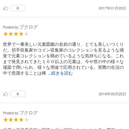
2017年01月20日
0
ブクログ
Posted by
世界で一番美しい元素図鑑の名前の通り、とても美しいつくり
だ。切手収集家やコイン収集家のコレクションを見るような感
覚で元素コレクションを眺めているような気持ちになる。これ
まで発見されてきた１００以上の元素は、今や世の中の様々な
場面で用いられ、様々な用途で応用されている。実際の生活の
中で意識することは稀
...続きを読む
だが、間違いなく現代社会は元素によって作られていると言っ
ても良いだろう。そのことをこの図鑑は私達に教えてくれる。
2016年05月25日
0
知的好奇心を刺激されるし、単純に面白い。
自宅に置いて子供に見せるのも良いかもしれない。
ブクログ
Posted by