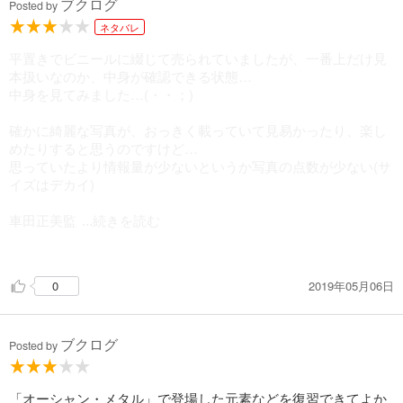
ブクログ
Posted by
ネタバレ
平置きでビニールに綴じて売られていましたが、一番上だけ見
本扱いなのか、中身が確認できる状態…
中身を見てみました…(・・；)
確かに綺麗な写真が、おっきく載っていて見易かったり、楽し
めたりすると思うのですけど…
思っていたより情報量が少ないというか写真の点数が少ない(サ
イズはデカイ)
車田正美監
...続きを読む
修かね？
2019年05月06日
0
これだと長く楽しめそうにないなぁ
ただ、中高生が化学の授業で、こんなのを見ながら勉強するな
ら楽しいだろうね
ブクログ
Posted by
「オーシャン・メタル」で登場した元素などを復習できてよか