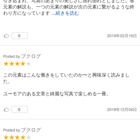
引き込まれ、写真のあまりの美しさに惚れ惚れとしました。各
元素の解説も、一つの元素の解説が次の元素に繋がるような終
わり方になっています
...続きを読む
ので、読み進めていくことで周期表も頭に入りやすく、118番
まで楽しく覚えられました。周期表に興味を持てない学生には
2019年02月16日
0
是非オススメですが、学生にはめちゃめちゃ値段高いのがネッ
クです。
ブクログ
Posted by
この元素はこんな働きをしていたのか〜と興味深く読みまし
た。
ユーモアのある文章と綺麗な写真で楽しめる一冊。
2018年12月04日
0
ブクログ
Posted by