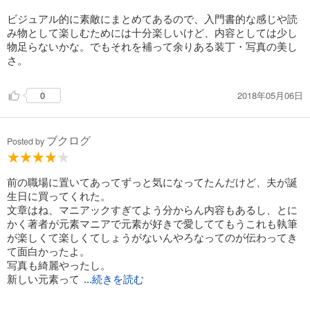
ビジュアル的に素敵にまとめてあるので、入門書的な感じや読
み物として楽しむためには十分楽しいけど、内容としては少し
物足らないかな。でもそれを補って余りある装丁・写真の美し
さ。
2018年05月06日
0
ブクログ
Posted by
前の職場に置いてあってずっと気になってたんだけど、夫が誕
生日に買ってくれた。
文章はね、マニアックすぎてよう分からん内容もあるし、とに
かく著者が元素マニアで元素が好きで愛しててもうこれも執筆
が楽しくて楽しくてしょうがないんやろなってのが伝わってき
て面白かったよ。
写真も綺麗やったし。
新しい元素って
...続きを読む
ぜんぜんなんていうか…存在してないんやんな。おもろ。