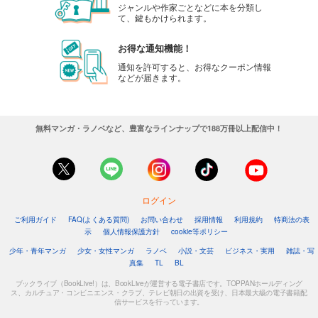
ジャンルや作家ごとなどに本を分類し
て、鍵もかけられます。
お得な通知機能！
通知を許可すると、お得なクーポン情報
などが届きます。
無料マンガ・ラノベなど、豊富なラインナップで188万冊以上配信中！
ログイン
ご利用ガイド
FAQ(よくある質問)
お問い合わせ
採用情報
利用規約
特商法の表
示
個人情報保護方針
cookie等ポリシー
少年・青年マンガ
少女・女性マンガ
ラノベ
小説・文芸
ビジネス・実用
雑誌・写
真集
TL
BL
ブックライブ（BookLive!）は、BookLiveが運営する電子書店です。TOPPANホールディング
ス、カルチュア・コンビニエンス・クラブ、テレビ朝日の出資を受け、日本最大級の電子書籍配
信サービスを行っています。