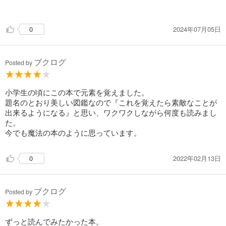
学習教材としても良いと思う。
自分が小学校の頃に元素名を全暗記したときはマイトネリウム
2024年07月05日
0
までしか存在しなかったが、既に118個まで増えていて面白か
った。
とは言え本書も2010年発売のもの。さらに新しい事実が生じて
ブクログ
いることだろう。
Posted by
小学生の頃にこの本で元素を覚えました。
題名のとおり美しい図鑑なので『これを覚えたら素敵なことが
出来るようになる』と思い、ワクワクしながら何度も読みまし
た。
今でも魔法の本のように思っています。
2022年02月13日
0
ブクログ
Posted by
ずっと読んでみたかった本。