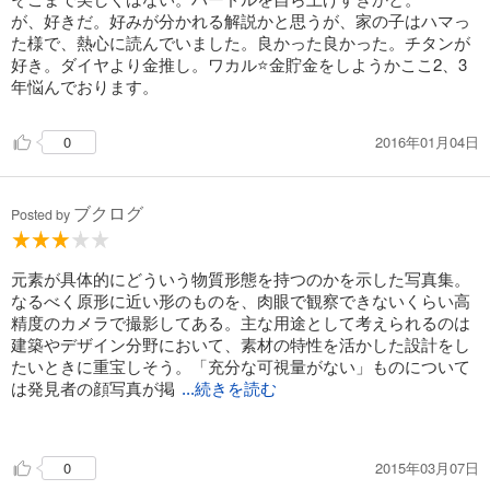
が、好きだ。好みが分かれる解説かと思うが、家の子はハマっ
た様で、熱心に読んでいました。良かった良かった。チタンが
好き。ダイヤより金推し。ワカル⭐️金貯金をしようかここ2、3
年悩んでおります。
2016年01月04日
0
ブクログ
Posted by
元素が具体的にどういう物質形態を持つのかを示した写真集。
なるべく原形に近い形のものを、肉眼で観察できないくらい高
精度のカメラで撮影してある。主な用途として考えられるのは
建築やデザイン分野において、素材の特性を活かした設計をし
たいときに重宝しそう。「充分な可視量がない」ものについて
は発見者の顔写真が掲
...続きを読む
載されている。詳しい解説文は科学的な文章の見本としても参
考になる。
2015年03月07日
0