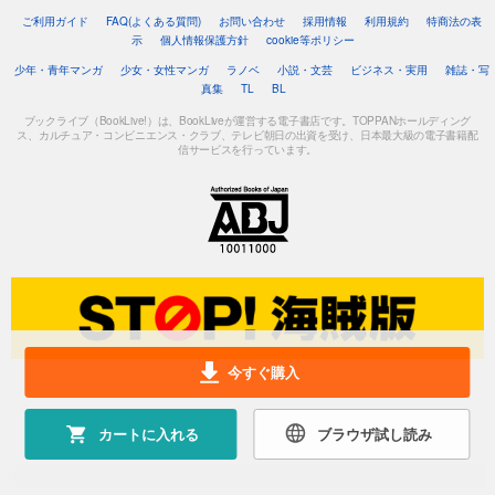
ご利用ガイド
FAQ(よくある質問)
お問い合わせ
採用情報
利用規約
特商法の表
示
個人情報保護方針
cookie等ポリシー
少年・青年マンガ
少女・女性マンガ
ラノベ
小説・文芸
ビジネス・実用
雑誌・写
真集
TL
BL
ブックライブ（BookLive!）は、BookLiveが運営する電子書店です。TOPPANホールディング
ス、カルチュア・コンビニエンス・クラブ、テレビ朝日の出資を受け、日本最大級の電子書籍配
信サービスを行っています。
今すぐ購入
カートに入れる
ブラウザ試し読み