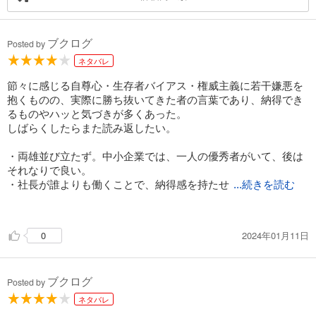
ブクログ
Posted by
ネタバレ
節々に感じる自尊心・生存者バイアス・権威主義に若干嫌悪を
抱くものの、実際に勝ち抜いてきた者の言葉であり、納得でき
るものやハッと気づきが多くあった。
しばらくしたらまた読み返したい。
・両雄並び立たず。中小企業では、一人の優秀者がいて、後は
それなりで良い。
・社長が誰よりも働くことで、納得感を持たせ
...続きを読む
た上で、成績不振者はきちんと更迭・減給する。
・社長に金を使うなら、社員にも金を使え。
2024年01月11日
0
・社員教育をしない会社は停滞し、消えていく。
・業績が悪い時は株価が安いから譲渡のチャンス。
・後継者の最初の仕事は「新しいことは何もせず、前年と同じ
ブクログ
売上げ、利益を上げる」こと。
Posted by
・「自分にあたっている風」しか感じることはできない。自分
ネタバレ
自身に問題が降り掛かってくるから、その対処法を必死で学