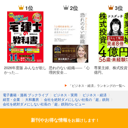
1位
2位
3位
2026年度版 みんなが欲し
恐れのない組織――「心
専業主婦、株式投資
かった...
理的安全...
億円。
「ビジネス・経済」ランキングの一覧へ
電子書籍・漫画 ブックライブ
〉
ビジネス・実用
〉
ビジネス・経済
〉
経営・企業
〉
大和書房
〉
会社を絶対ダメにしない社長の「超」鉄則
〉
会社を絶対ダメにしない社長の「超」鉄則のレビュー
新刊やお得な情報
をお届けします！