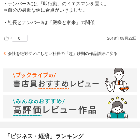
ぶ。そうして身につく。
・ナンバー2には「即行動」のイエスマンを置く。
⇒自分の身近な例に合点がいきました。
・社長とナンバー2は「殿様と家来」の関係
2018年08月22日
0
会社を絶対ダメにしない社長の「超」鉄則の作品詳細に戻る
「ビジネス・経済」ランキング