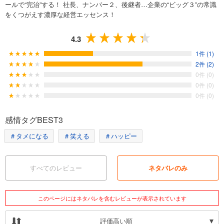
ールで“完治”する！ 社長、ナンバー２、後継者…企業の“ビッグ３”の常識
をくつがえす濃厚な経営エッセンス！
4.3
1件 (1)
2件 (2)
0件 (0)
0件 (0)
0件 (0)
感情タグBEST3
＃タメになる
＃笑える
＃ハッピー
すべてのレビュー
ネタバレのみ
このページにはネタバレを含むレビューが表示されています
評価高い順