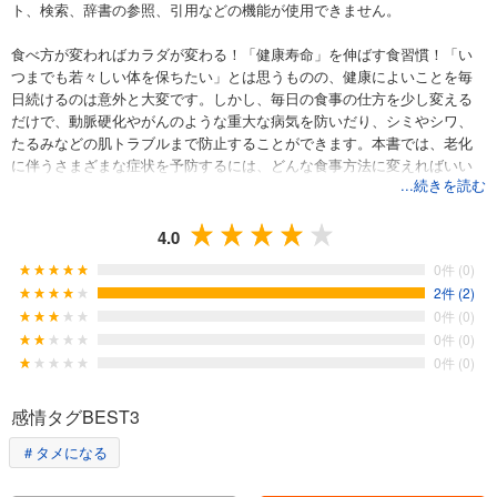
ト、検索、辞書の参照、引用などの機能が使用できません。
食べ方が変わればカラダが変わる！「健康寿命」を伸ばす食習慣！「い
つまでも若々しい体を保ちたい」とは思うものの、健康によいことを毎
日続けるのは意外と大変です。しかし、毎日の食事の仕方を少し変える
だけで、動脈硬化やがんのような重大な病気を防いだり、シミやシワ、
たるみなどの肌トラブルまで防止することができます。本書では、老化
に伴うさまざまな症状を予防するには、どんな食事方法に変えればいい
...続きを読む
のか、どのような食事習慣を身につければいいのかを探ります。
【ご利用前に必ずお読みください】■誌面内の目次やページ表記などは紙
版のものです。一部の記事は、電子版では掲載されていない場合がござ
4.0
います。■一部マスキングしている写真、掲載順序が違うページなどがあ
0件 (0)
る場合がございます。■電子版からは応募できないプレゼントやアンケー
2件 (2)
ト、クーポンなどがございます。以上をご理解のうえ、ご購入、ご利用
0件 (0)
ください。
0件 (0)
●表紙●第１章 歳をとらない食べ方とは？●第２章 予防したい病気別のお
0件 (0)
すすめ食材〇コラム 外食のお誘いがあったけどどんなメニューを選べば
よい？●第３章 ヘルシーに生きる食材選びと調理法〇コラム 脂っこい食
事が大好きな夫の健康は大丈夫？●第４章簡単にできる老けない運動・生
感情タグBEST3
活習慣
＃タメになる