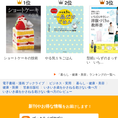
1位
2位
3位
ショートケーキの技術
やる気１％ごはん
型紙いらずのまっす
い いち...
「暮らし・健康・美容」ランキングの一覧へ
電子書籍・漫画 ブックライブ
〉
ビジネス・実用
〉
暮らし・健康・美容
〉
健康・医療
〉
笠倉出版社
〉
いきいき歳をかさねる老けない食べ方
〉
いきいき歳をかさねる老けない食べ方のレビュー
新刊やお得な情報
をお届けします！