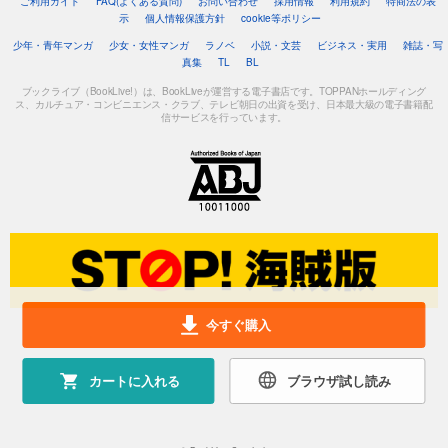
ご利用ガイド
FAQ(よくある質問)
お問い合わせ
採用情報
利用規約
特商法の表
示
個人情報保護方針
cookie等ポリシー
少年・青年マンガ
少女・女性マンガ
ラノベ
小説・文芸
ビジネス・実用
雑誌・写
真集
TL
BL
ブックライブ（BookLive!）は、BookLiveが運営する電子書店です。TOPPANホールディング
ス、カルチュア・コンビニエンス・クラブ、テレビ朝日の出資を受け、日本最大級の電子書籍配
信サービスを行っています。
今すぐ購入
カートに入れる
ブラウザ試し読み