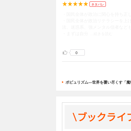
ネタバレ
・国民全体が政治に関心を持ち正
・国民全体が政治リテラシーを上
法、迷惑系、強メンタル信者など
・まずは自分
...続きを読む
に知識をつけることを最優先とし
と危機感を持たせてくれる一冊。
0
以下覚書
・綺麗事ではなく本音むき出しで
ポピュリズム―世界を覆い尽くす「魔
・弱者が自分の評価を下げずに強
・多くの人々の本音が汚れてゆく
・国会議員という名前であろうと
・選挙による貴族政を支持したル
・間接民主主義は国会議員である
構造だ。
・民主主義のエリートvs人民と
になる。なぜならポピュリズムは