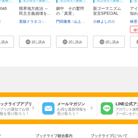
・実用
ビジネス・実用
ビジネス・実用
ビジネス・実用
ビ
045
限界地方政治 ～
媚中 その驚愕
新ゴーマニズム
アイ
民主主義崩壊を...
の「真実」
宣言SPECIAL
知れ
台...
か...
郎
黒猫ドラネコ
菅野完
門田隆将
清義明
選挙ウォッチャーちだい
山上信吾
小林よしのり
畠山理仁
林景
松
値
し読み
試し読み
試し読み
試し読み
ックライブアプリ
メールマガジン
LINE公式
プリの通知でお得
お得な最新情報を
アカウント連
報を受け取ろう！
受け取ろう！
クーポンをゲ
ツ
ブックライブ総合案内
ブックライブについて