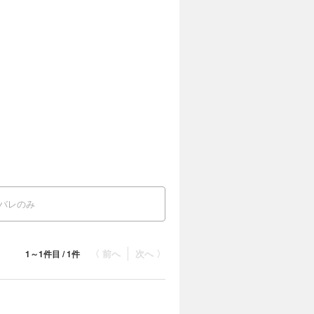
バレのみ
〈 前へ
次へ 〉
1～1件目 / 1件