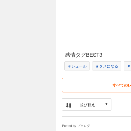
感情タグBEST3
＃シュール
＃タメになる
＃
すべての
並び替え
Posted by
ブクログ