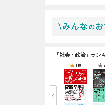
るからである。
・ロマン主義とは古典主義への対
恋愛賛美、民族意識の高揚、中世
大なり小なりロマン主義の影響を
・ポピュリストは、必然的に独裁
いからである。当然のことながら
人物攻撃になる。人民対人民の敵
くして、多くの人々が確かに改革
・人民の敵を叩くという救世主的
補し、民衆煽動によって多くの票
「社会・政治」ラン
主制を利用して伸ばしているから
・対立する政党がぶつかりながら
1位
ら妥協による共同意思はあり得な
・市民革命によってブルジョワジ
府を求めた。この市民革命によっ
る運動別に、富裕層ではない庶民
派。ただし、伝統が何かによって
なる。
・ポピュリズム勢力に対する批判
・ポピュリズムは大衆に迎合する