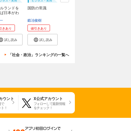
ジネス・実用
ビジネス・実用
ルランドを
国防の常識
ば日本がわ
一
本創
鍛冶俊樹
引きあり
値引きあり
試し読み
試し読み
「社会・政治」ランキングの一覧へ
アカウント
X公式アカウント
携で
フォローして最新情報
ット！
をチェック！