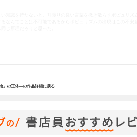
しい知識を持たないと、耳障りの良い言葉を撒き散らすポピュリズ
げるなんてことは不可能であるからポピュリズムの出現はこの不安
も同じ原理だろうと思った。
、その後自分への不利益を最小限にするもしくはそこで得できる方
やり返すことがポピュリズムの本質であり、それが実現されるかど
物」の正体―の作品詳細に戻る
者へダメージを与える手段。復讐。
時、ポピュリズムが台頭する。
、意思決定が一部の者で行われる限り貴族政である。
ソーは民主主義批判の始祖とみなさせる。
エリートとその他の人民という対立構造を生み出し、その中で人民
いう構造からポピュリズムが発生したとすると、ポピュリズムを否定
もっと人民の声を拾えという訴えであるから、それを否定すること