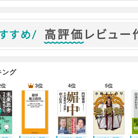
立として生まれた思想で、それまでの理性偏重、合理主義に対して
への憧憬といった特徴を持つ。産業革命の反動でもある。欧米にお
受けている。とりわけ、いわゆる反エリート主義の中に、その波紋
を志向せざるを得ない。政策が空虚で主張が一貫しない以上、特定
、その人物には、多くの人々を惹きつけるだけの象徴性が必要とな
という二分法を設定し自分だけが人民側にいるメシアであり、批判
は必要だといった形で丸め込まれてしまう。
な演出は代議制の間接民主主義を非難することによってしか存在な
を集める。ここで自体は少しばかり錯綜する。ポピュリストたちは
キング
である。
も妥協案を探すことができるのが民主主義であるがポピュリズムは
2位
3位
4位
5位
い。つまりポピュリズムは民主主義の破壊である。
ーが誕生すると、富裕層の市民は経済活動の自由と私的所有の自由
て王政を倒した状態を維持しようとするのが右派と言われる所謂保
層が自由放任より平等を強く要求する、つまり富の再分配や福祉的
保守するものが変わるので注意が必要。たとえば宗教国家では保守
は自ら敵役を買って出る事態となる。代議制民主主義の中では国民
態度ではなく、人心を荒廃させる煽動だ。