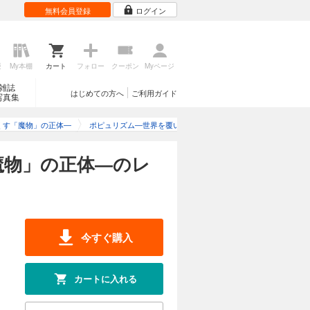
無料会員登録
ログイン
歴
My本棚
カート
フォロー
クーポン
Myページ
雑誌
はじめての方へ
ご利用ガイド
写真集
くす「魔物」の正体―
ポピュリズム―世界を覆い尽くす「魔物」の正体―のレビュー
魔物」の正体―のレ
今すぐ購入
カートに入れる