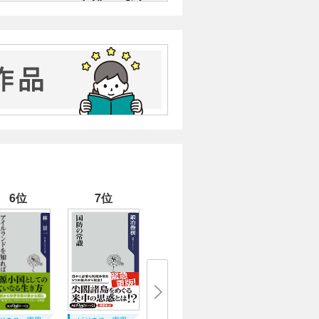
感受性や主観に重きをおいた運動で
けるポピュリズム型の政治活動は、
を見ることができる。
の人物を投票の目印にせざるを得な
る。その際の最も一般的な手法が、
者は改革の妨害者だと喧伝する。か
い。その一方で、自らも選挙に立候
、間接民主制放棄しながら、間接民
人民と人民の敵という構図であるか
6位
7位
を最優先し低負担低福祉の小さな政
守派である。一方小さな政府を求め
改革を求める動きが現れるこれが左
は伝統的な宗教の教えを守ることに
側が変わらなければならない。