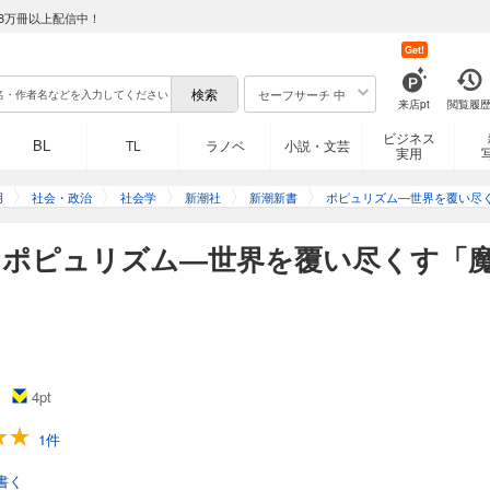
8万冊以上配信中！
Get!
セーフサーチ 中
来店pt
閲覧履
ビジネス
BL
TL
ラノベ
小説・文芸
実用
用
社会・政治
社会学
新潮社
新潮新書
ポピュリズム―世界を覆い尽
】ポピュリズム―世界を覆い尽くす「
4
pt
1件
書く