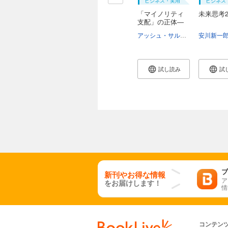
ビジネス・実用
ビジネス
「マイノリティ
未来思考2
支配」の正体―
分...
アッシュ・サルカール
安川新一
町田敦夫
試し読み
試
ブ
新刊やお得な情報
ア
をお届けします！
情
コンテン