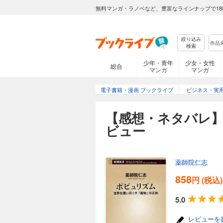
無料マンガ・ラノベなど、豊富なラインナップで18
絞り込み
検索
少年・青年
少女・女性
総合
マンガ
マンガ
電子書籍・漫画 ブックライブ
ビジネス・実
【感想・ネタバレ
ビュー
薬師院仁志
858
円 (税込)
5.0
レビューを