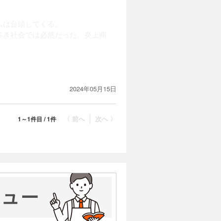
ムは台頭してくる。
多き社会では必然だった。炎上商
法論を考えていかなければならない
2024年05月15日
〈 前へ
次へ 〉
1～1件目 / 1件
うかはもはや重要ではない。
側に立つことがポピュリズムの基本
することは民主主義を否定すること
は支配的な関係を肯定することにな