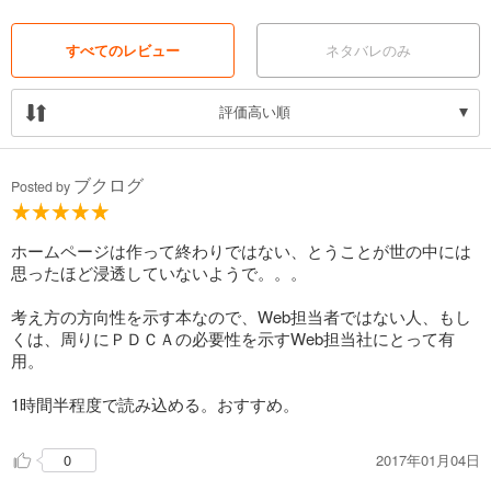
■目次
すべてのレビュー
ネタバレのみ
●第１章 ホームページの売上があがらない
評価高い順
「たったひとつ」の理由
●第２章 ホームページの
「健康診断」をする
ブクログ
Posted by
●第３章 ホームページは
「お客様第一主義」で考える
ホームページは作って終わりではない、とうことが世の中には
思ったほど浸透していないようで。。。
●第４章 「PDCA」を回して、
売れるホームページをつくる
考え方の方向性を示す本なので、Web担当者ではない人、もし
くは、周りにＰＤＣＡの必要性を示すWeb担当社にとって有
ウェブマーケティング用語集
用。
■著者 石嶋洋平
1時間半程度で読み込める。おすすめ。
１９８１年生まれ。広告代理店勤務を経て、２００９年に株式会社ミス
ターフュージョンを設立し、代表取締役に就任。
2017年01月04日
0
有名アーティストや有名企業のソーシャルメディアキャンペーン立案や
Webプロデュースを手がける。SEMコンサルタントとして、２０１２年