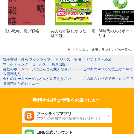
良い戦略、悪い戦略
みんなが欲しかった！ 電
AI時代の人材ポート
験三種...
リオ・マ...
「ビジネス・経済」ランキングの一覧へ
電子書籍・漫画 ブックライブ
〉
ビジネス・実用
〉
ビジネス・経済
〉
マーケティング・セールス
〉
あさ出版
〉
会社のホームページはどんどん変えなさい ―――この本のやり方で売上が１年で
６億増えた
〉
会社のホームページはどんどん変えなさい ―――この本のやり方で売上が１年で
６億増えたのレビュー
新刊やお得な情報
をお届けします！
ブックライブアプリ
アプリの通知でお得情報を受け取ろう！
LINE公式アカウント