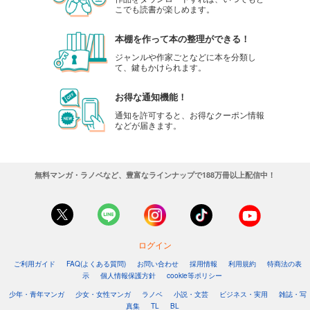
こでも読書が楽しめます。
本棚を作って本の整理ができる！
ジャンルや作家ごとなどに本を分類し
て、鍵もかけられます。
お得な通知機能！
通知を許可すると、お得なクーポン情報
などが届きます。
無料マンガ・ラノベなど、豊富なラインナップで188万冊以上配信中！
ログイン
ご利用ガイド
FAQ(よくある質問)
お問い合わせ
採用情報
利用規約
特商法の表
示
個人情報保護方針
cookie等ポリシー
少年・青年マンガ
少女・女性マンガ
ラノベ
小説・文芸
ビジネス・実用
雑誌・写
真集
TL
BL