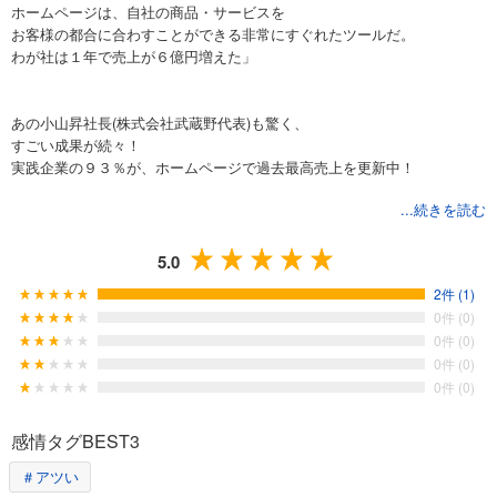
ホームページは、自社の商品・サービスを
お客様の都合に合わすことができる非常にすぐれたツールだ。
わが社は１年で売上が６億円増えた」
あの小山昇社長(株式会社武蔵野代表)も驚く、
すごい成果が続々！
実践企業の９３％が、ホームページで過去最高売上を更新中！
...続きを読む
その秘密は、ホームページの「カイゼン」にあります。
会社のホームページを「お客様の都合」に合わせて「カイゼン」し、
5.0
売上を伸ばす方法を大公開！
2件 (1)
0件 (0)
0件 (0)
難しい知識は一切不要。
0件 (0)
営業経験ゼロ、ウェブマーケティングの知識ゼロの、
0件 (0)
元事務職の社員が、ホームページ担当になって、
半年で売上７億円をあげた事例も紹介。
感情タグBEST3
「ホームページのことはよくわからない」という、社長さんこそ、必読
＃アツい
です。