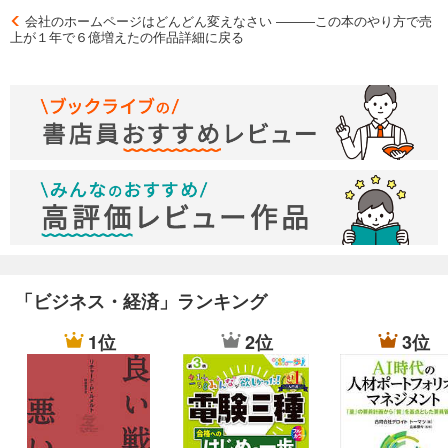
６―９月度Google「Excellent Performer Award」最優秀賞、２０１２年
会社のホームページはどんどん変えなさい ―――この本のやり方で売
下半期Yahoo!JAPANプロモーション広告「新規代理店賞第１位」を受賞
上が１年で６億増えたの作品詳細に戻る
した。これら約７０億円のプロモーションで知り得たノウハウをもと
に、「プロセスマネジメント大学」ＷＥＢ講座の講師や、国内外を問わ
ず実施するWebマーケティング関連のセミナー講演回数は、年間５０件
以上にのぼる。現在は、海外にも活動拠点を拡大し、次世代のWebマー
ケッター育成活動に取り組んでいる。
著書『ホームページで売上があがる会社、あがらない会社、何が違う
か』(あさ出版)は、芥川賞を受賞した『火花』をおさえて、Amazon書籍
部門総合１位を２日連続で獲得。また、紀伊國屋書店チェーンのインタ
ーネットビジネス書部門で、２０１５年の年間ランキング１位になるな
ど異例の大ヒットとなった。
「ビジネス・経済」ランキング
1位
2位
3位