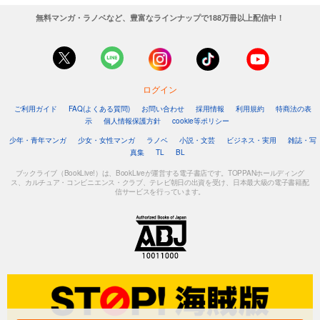
無料マンガ・ラノベなど、豊富なラインナップで188万冊以上配信中！
ログイン
ご利用ガイド
FAQ(よくある質問)
お問い合わせ
採用情報
利用規約
特商法の表
示
個人情報保護方針
cookie等ポリシー
少年・青年マンガ
少女・女性マンガ
ラノベ
小説・文芸
ビジネス・実用
雑誌・写
真集
TL
BL
ブックライブ（BookLive!）は、BookLiveが運営する電子書店です。TOPPANホールディング
ス、カルチュア・コンビニエンス・クラブ、テレビ朝日の出資を受け、日本最大級の電子書籍配
信サービスを行っています。