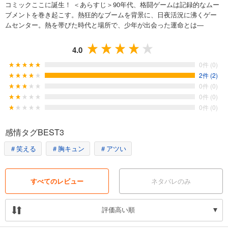
コミックここに誕生！ ＜あらすじ＞90年代、格闘ゲームは記録的なムー
ブメントを巻き起こす。熱狂的なブームを背景に、日夜活況に沸くゲー
ムセンター。熱を帯びた時代と場所で、少年が出会った運命とは―
4.0
0件 (0)
2件 (2)
0件 (0)
0件 (0)
0件 (0)
感情タグBEST3
＃笑える
＃胸キュン
＃アツい
すべてのレビュー
ネタバレのみ
評価高い順