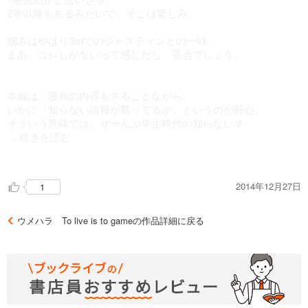
2巻以降もあるみたいで、そこは楽しみ。
掴みはやはり3rdでのジャスティンとの一戦。
まあ、コレしかないって感じだし、妥当でしょう。
本編は、漫画の内容もさることながら、
いかに「知らない情報が載ってるか」というのが肝心。
そういう意味では、ぜーんぶ学生時代の知らないネ
...続きを読む
タばかりだったので○。
ただ、時系列が前後したりしてイマイチ分かりにくい。
2014年12月27日
1
ダッシュの大会載ってるメストの頃にゲーセンでＸ？とか
ウメハラ To live is to gameの作品詳細に戻る
思ったけど、良く見るとバックが黒で
「あーこれ回想かー」って分かる。
分かるけど、分かりにくいよコレ。
ターボの10で練習して
「普通にやらない？」の普通がターボの3じゃなく