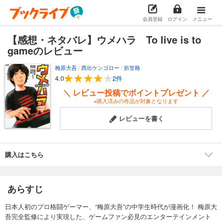
会員登録
ログイン
メニュー
【感想・ネタバレ】ウメハラ To live is to
gameのレビュー
梅原大吾
/
西出ケンゴロー
/
折笠格
4.0
2件
＼ レビュー投稿でポイントプレゼント ／
※購入済みの作品が対象となります
レビューを書く
購入はこちら
あらすじ
日本人初のプロ格闘ゲーマー、“梅原大吾”の中学生時代が漫画化！ 梅原大
吾完全監修により実現した、ゲームファン必見のエンターテインメント