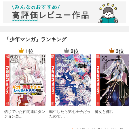
ノーマルってのも違和感。
驕慢！
やはりあの時はおごっていたのかｗ
これはいいｗ
奥山佳恵（だよね？）も割と似てるｗ
「少年マンガ」ランキング
キャプテン翼のやつはマジネタなの？
1位
2位
3位
イマイチピンと来ないんだが…
堰を切った様に爆発（ていうか単なるキレやすいガキ）っての
は
イメージと合うがｗ
ゲーセンの筐体を見るシーンは好きだが…マジなのかなー？
ネオ＆ジオがマジっぽさを強くさせてくれてるがｗ
つーか姉ちゃん何者だｗｗｗ
瞬間記憶能力とか持ってんの？
信じていた仲間達にダン
転生したら第七王子だっ
魔女と傭兵
ジョン奥...
たので、...