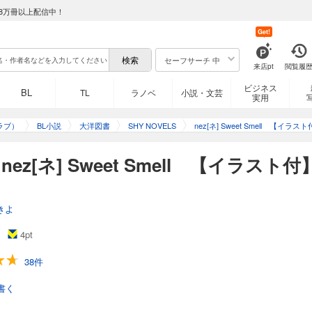
8万冊以上配信中！
Get!
セーフサーチ 中
来店pt
閲覧履
ビジネス
BL
TL
ラノベ
小説・文芸
実用
ラブ）
BL小説
大洋図書
SHY NOVELS
nez[ネ] Sweet Smell 【イラス
z[ネ] Sweet Smell 【イラスト
きよ
4
pt
38件
書く