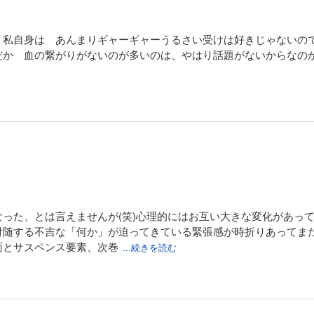
。私自身は あんまりギャーギャーうるさい受けは好きじゃないの
だか 血の繋がりがないのが多いのは、やはり話題がないからなの
った、とは言えませんが(笑)心理的にはお互い大きな変化があっ
付随する不吉な「何か」が迫ってきている緊張感が時折りあってま
面とサスペンス要素、次巻
...続きを読む
はさらに緊迫しそーですね