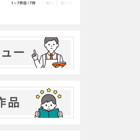
〈 前へ
次へ 〉
1～7件目 / 7件