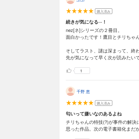
購入済み
続きが気になる···！
nez[ネ]シリーズの２冊目。
面白かったです！鷹目とチリちゃ
そしてラスト、謎は深まって、終
先が気になって早く次が読みたい
1
千野 恵
購入済み
匂いって嫌いなのあるよね
チリちゃんの特技(?)が事件の解
思った作品。次の電子書籍化まだか