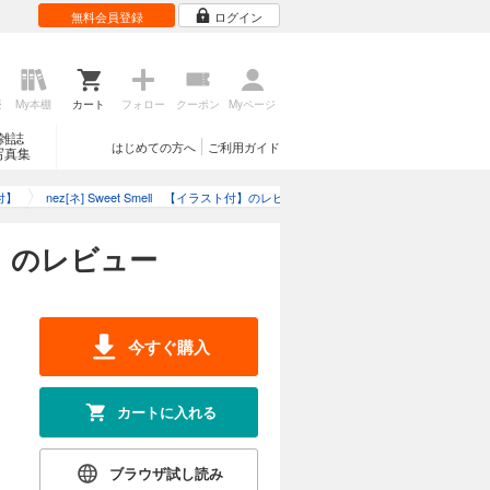
無料会員登録
ログイン
歴
My本棚
カート
フォロー
クーポン
Myページ
雑誌
はじめての方へ
ご利用ガイド
写真集
ト付】
nez[ネ] Sweet Smell 【イラスト付】のレビュー
付】のレビュー
今すぐ購入
カートに入れる
ブラウザ試し読み