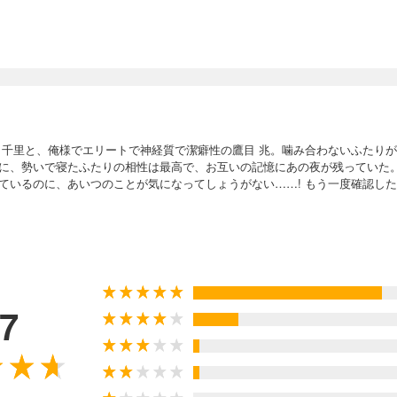
 千里と、俺様でエリートで神経質で潔癖性の鷹目 兆。噛み合わないふたりが
に、勢いで寝たふたりの相性は最高で、お互いの記憶にあの夜が残っていた
いるのに、あいつのことが気になってしょうがない……! もう一度確認したく
.7