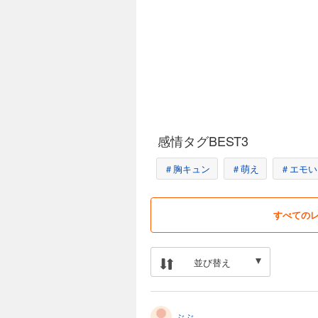
感情タグBEST3
＃胸キュン
＃萌え
＃エモい
すべての
並び替え
ぶぶ