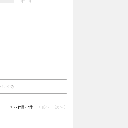
0件 (0)
バレのみ
〈 前へ
次へ 〉
1～7件目 / 7件