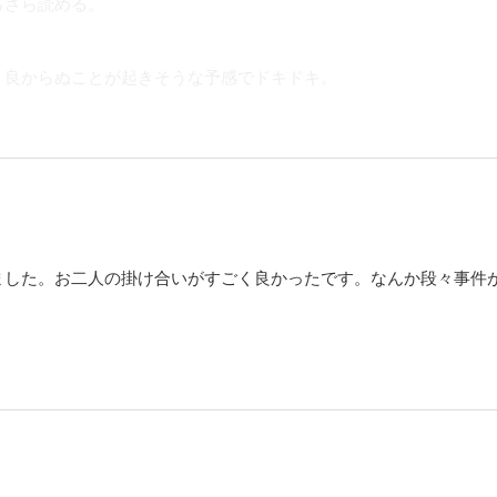
らさら読める。
、良からぬことが起きそうな予感でドキドキ。
ました。お二人の掛け合いがすごく良かったです。なんか段々事件