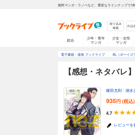
無料マンガ・ラノベなど、豊富なラインナップで18
絞り込み
検索
少年・青年
少女・女性
総合
マンガ
マンガ
電子書籍・漫画 ブックライブ
BL（ボーイズ
【感想・ネタバレ】ne
榎田尤利
/
湖水
935
円 (税込)
4.7
レビューを