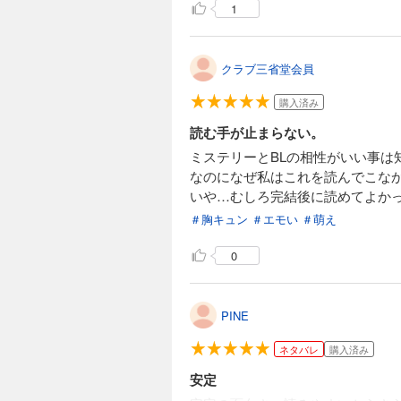
1
クラブ三省堂会員
購入済み
読む手が止まらない。
ミステリーとBLの相性がいい事
なのになぜ私はこれを読んでこな
いや…むしろ完結後に読めてよか
＃胸キュン
＃エモい
＃萌え
0
PINE
ネタバレ
購入済み
安定