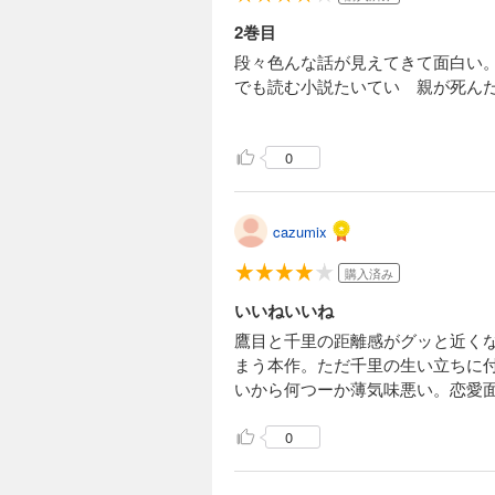
2巻目
段々色んな話が見えてきて面白い
でも読む小説たいてい 親が死ん
0
cazumix
購入済み
いいねいいね
鷹目と千里の距離感がグッと近くな
まう本作。ただ千里の生い立ちに
いから何つーか薄気味悪い。恋愛
0