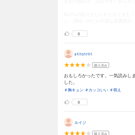
安定の面白さ、読みやすいからさ
BLのLの部分がじんわり出てきた！
と、同時に何だか不穏な雰囲気が
0
s1i1o1r1i1
購入済み
おもしろかったです。一気読みし
した。
＃胸キュン
＃カッコいい
＃萌え
0
ルイジ
購入済み