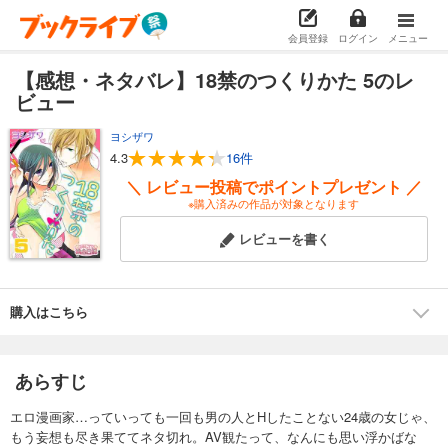
会員登録
ログイン
メニュー
【感想・ネタバレ】18禁のつくりかた 5のレ
ビュー
ヨシザワ
4.3
16件
＼ レビュー投稿でポイントプレゼント ／
※購入済みの作品が対象となります
レビューを書く
購入はこちら
あらすじ
エロ漫画家…っていっても一回も男の人とHしたことない24歳の女じゃ、
もう妄想も尽き果ててネタ切れ。AV観たって、なんにも思い浮かばな