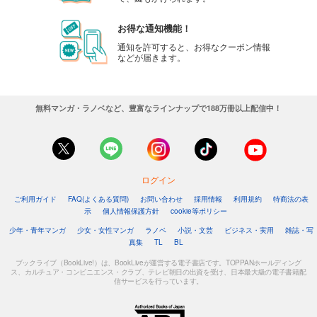
18禁のつくりかた 36
お得な通知機能！
18禁のつくりかた 37
通知を許可すると、お得なクーポン情報
などが届きます。
18禁のつくりかた 38
18禁のつくりかた 39
無料マンガ・ラノベなど、豊富なラインナップで188万冊以上配信中！
18禁のつくりかた 40
18禁のつくりかた 41
ログイン
ご利用ガイド
FAQ(よくある質問)
お問い合わせ
採用情報
利用規約
特商法の表
18禁のつくりかた 42
示
個人情報保護方針
cookie等ポリシー
少年・青年マンガ
少女・女性マンガ
ラノベ
小説・文芸
ビジネス・実用
雑誌・写
18禁のつくりかた 43
真集
TL
BL
ブックライブ（BookLive!）は、BookLiveが運営する電子書店です。TOPPANホールディング
18禁のつくりかた 44
ス、カルチュア・コンビニエンス・クラブ、テレビ朝日の出資を受け、日本最大級の電子書籍配
信サービスを行っています。
18禁のつくりかた 45