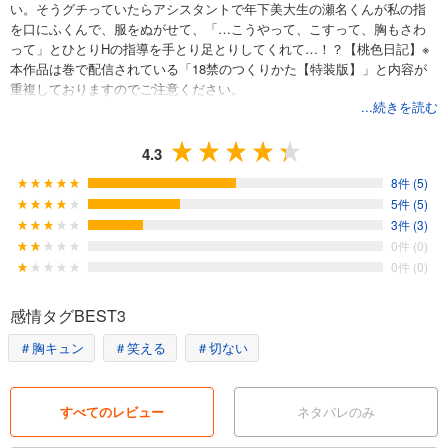
い。そうグチっていたらアシスタントで年下美大生の瀬名くんが私の指
を口にふくんで、服をぬがせて、「…こうやって、こすって、胸もさわ
って」とひとりHの指導を手とり足とりしてくれて…！？【桃色日記】※
本作品は巻で配信されている「18禁のつくりかた【特装版】」と内容が
重複しておりますのでご注意ください。
...続きを読む
4.3
8件 (5)
5件 (5)
3件 (3)
0件 (0)
0件 (0)
感情タグBEST3
＃胸キュン
＃笑える
＃切ない
すべてのレビュー
ネタバレのみ