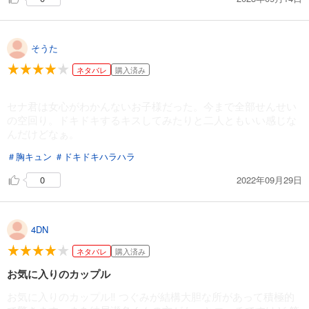
そうた
ネタバレ
購入済み
セナ君は女心がわかんないお子様だった。今まで全部せんせい
の空回り。ドキドキするキスしてみたりと二人ともいい感じな
んだけどなぁ。
＃胸キュン
＃ドキドキハラハラ
2022年09月29日
0
4DN
ネタバレ
購入済み
お気に入りのカップル
お気に入りのカップル‼︎ つぐみが結構大胆な所があって積極的