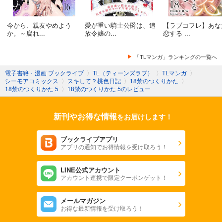
18禁のつくりかた 16
今から、親友やめよう
愛が重い騎士公爵は、追
【ラブコフレ】あな
18禁のつくりかた 17
か。～腐れ...
放令嬢の...
恋する ...
18禁のつくりかた 18
「TLマンガ」ランキングの一覧へ
電子書籍・漫画 ブックライブ
〉
TL（ティーンズラブ）
〉
TLマンガ
〉
18禁のつくりかた 19
シーモアコミックス
〉
スキして？桃色日記
〉
18禁のつくりかた
〉
18禁のつくりかた 5
〉
18禁のつくりかた 5のレビュー
18禁のつくりかた 20
新刊やお得な情報
をお届けします！
18禁のつくりかた 21
ブックライブアプリ
18禁のつくりかた 22
アプリの通知でお得情報を受け取ろう！
18禁のつくりかた 23
LINE公式アカウント
アカウント連携で限定クーポンゲット！
18禁のつくりかた 24
メールマガジン
18禁のつくりかた 25
お得な最新情報を受け取ろう！