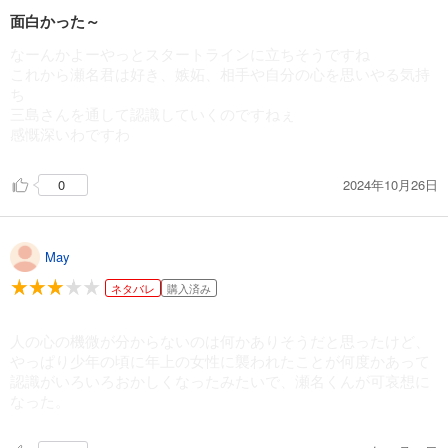
面白かった～
なーんかよーやっとスタートラインに立ちそうですね
これから瀬名君は好き、嫉妬、相手や自分の心を思いやる気持
ち
三島さんを通して認識していくのですねぇ
感慨深いわですわ
2024年10月26日
0
May
ネタバレ
購入済み
人の心の機微が分からないのは何かありそうだと思ったけど、
やっぱり少年の頃に年上の女性に襲われたことが何度かあって
認識がいろいろおかしくなったみたいで、瀬名くんが可哀想に
なった。