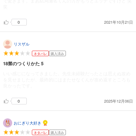
で驚きます。まあ結局瀬名くんの方がもっとエッチですけど 笑
笑
2021年10月21日
0
リスザル
ネタバレ
購入済み
18禁のつくりかた 5
いい感じになってきました。先生未経験だったとは思えぬ攻め
を見せましたが、最終的にはまたせなくんが攻め返すところも
良かったです。
2025年12月06日
0
おにぎり大好き
ネタバレ
購入済み