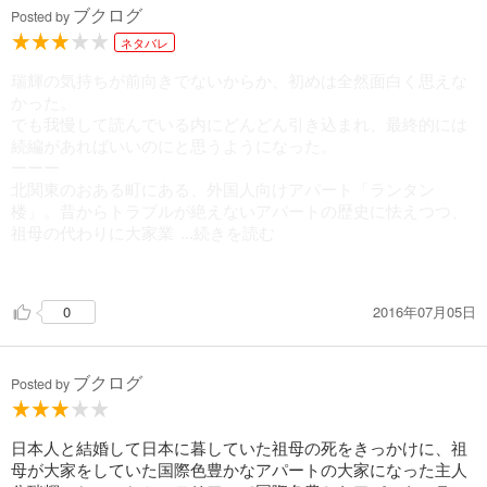
ブクログ
Posted by
ネタバレ
瑞輝の気持ちが前向きでないからか、初めは全然面白く思えな
かった。
でも我慢して読んでいる内にどんどん引き込まれ、最終的には
続編があればいいのにと思うようになった。
ーーー
北関東のおある町にある、外国人向けアパート「ランタン
楼」。昔からトラブルが絶えないアパートの歴史に怯えつつ、
祖母の代わりに大家業
...続きを読む
をこなしていく瑞輝。住人の問題と対峙し、彼らの窮状を解決
しようと奮闘するうちに、瑞輝の心にも大きな変化が訪れる。
2016年07月05日
0
ランタン灯る古い洋館風のアパートを舞台に、異国の地で懸命
に生きる人々との交流と聖年の成長を、優しく綴った連作集。
ブクログ
Posted by
日本人と結婚して日本に暮していた祖母の死をきっかけに、祖
母が大家をしていた国際色豊かなアパートの大家になった主人