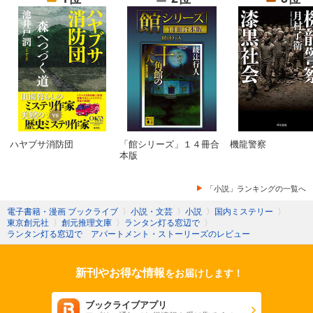
ハヤブサ消防団
「館シリーズ」１４冊合
機龍警察
本版
「小説」ランキングの一覧へ
電子書籍・漫画 ブックライブ
〉
小説・文芸
〉
小説
〉
国内ミステリー
〉
東京創元社
〉
創元推理文庫
〉
ランタン灯る窓辺で
〉
ランタン灯る窓辺で アパートメント・ストーリーズのレビュー
新刊やお得な情報
をお届けします！
ブックライブアプリ