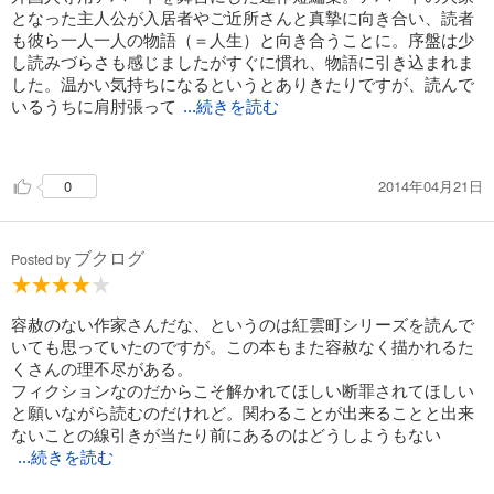
となった主人公が入居者やご近所さんと真摯に向き合い、読者
も彼ら一人一人の物語（＝人生）と向き合うことに。序盤は少
し読みづらさも感じましたがすぐに慣れ、物語に引き込まれま
した。温かい気持ちになるというとありきたりですが、読んで
いるうちに肩肘張って
...続きを読む
いたのがほぐれ、読後はいつの間にか軽くなっている、そんな
作品だと思います。
2014年04月21日
0
ブクログ
Posted by
容赦のない作家さんだな、というのは紅雲町シリーズを読んで
いても思っていたのですが。この本もまた容赦なく描かれるた
くさんの理不尽がある。
フィクションなのだからこそ解かれてほしい断罪されてほしい
と願いながら読むのだけれど。関わることが出来ることと出来
ないことの線引きが当たり前にあるのはどうしようもない
...続きを読む