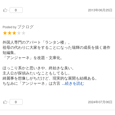
現実なのだとも思い知らされる。
…北関東の街、といえば。著者のヒット作である紅雲町シリー
2013年06月25日
0
ズをもちろん思い浮かべる。同じ県なのだろう。この著者がコ
ラボとかしそうもないなとは思いつつも、お草さんと瑞輝のコ
ラボを妄想して楽しかったりもしましたwww
ブクログ
Posted by
外国人専門のアパート「ランタン楼」。
祖母の代わりに大家をすることになった瑞輝の成長を描く連作
短編集。
「アンジャーネ」を改題・文庫化。
ほっこり系かと思いきや、終始きな臭い。
主人公が探偵みたいなこともしてるし。
綺麗事を想像しがちだけど、現実的な展開も結構ある。
ちなみに「アンジャーネ」は方言
...続きを読む
からきてるそう。
2024年07月06日
0