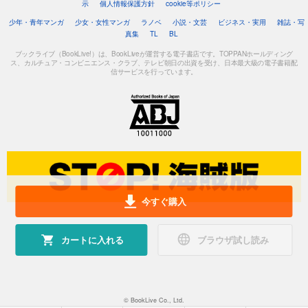
示
個人情報保護方針
cookie等ポリシー
少年・青年マンガ
少女・女性マンガ
ラノベ
小説・文芸
ビジネス・実用
雑誌・写
真集
TL
BL
ブックライブ（BookLive!）は、BookLiveが運営する電子書店です。TOPPANホールディング
ス、カルチュア・コンビニエンス・クラブ、テレビ朝日の出資を受け、日本最大級の電子書籍配
信サービスを行っています。
今すぐ購入
カートに入れる
ブラウザ試し読み
© BookLive Co., Ltd.