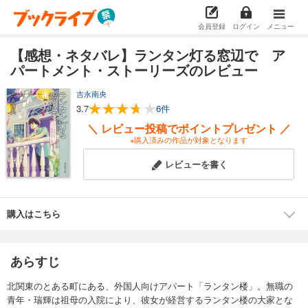
会員登録
ログイン
メニュー
【感想・ネタバレ】ランタン灯る窓辺で ア
パートメント・ストーリーズのレビュー
吉永南央
3.7
6件
＼ レビュー投稿でポイントプレゼント ／
※購入済みの作品が対象となります
レビューを書く
購入はこちら
あらすじ
北関東のとある町にある、外国人向けアパート「ランタン楼」。無職の
青年・瑞輝は祖母の入院により、彼女が経営するランタン楼の大家とな