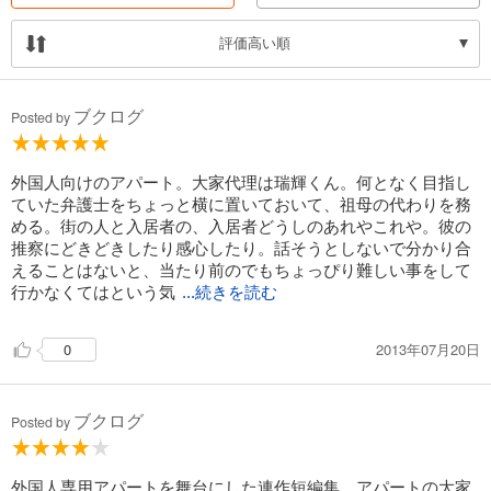
評価高い順
ブクログ
Posted by
外国人向けのアパート。大家代理は瑞輝くん。何となく目指し
ていた弁護士をちょっと横に置いておいて、祖母の代わりを務
める。街の人と入居者の、入居者どうしのあれやこれや。彼の
推察にどきどきしたり感心したり。話そうとしないで分かり合
えることはないと、当たり前のでもちょっぴり難しい事をして
行かなくてはという気
...続きを読む
になってしまった。
2013年07月20日
0
ブクログ
Posted by
外国人専用アパートを舞台にした連作短編集。アパートの大家