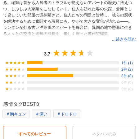
る。瑞輝は昔から入居者のトラブルが絶えないアパートの歴史に怯えつ
つ、しぶしぶ大家業をこなしていく。住人を訪れた客の失踪、倉庫とし
て貸していた部屋の泥棒騒ぎと、住人たちの問題と対峙し、彼らの窮状
を解決するために奮闘する瑞輝にも、やがて大きな変化が訪れる――。
ランタンが灯る古い洋館風のアパートを舞台に、異国の地で懸命に生き
る人々との交流と瑞輝の成長を、優しく綴った連作短編集。
...続きを読む
3.7
1件 (1)
2件 (2)
3件 (3)
0件 (0)
0件 (0)
感情タグBEST3
＃胸キュン
＃深い
＃ドロドロ
すべてのレビュー
ネタバレのみ