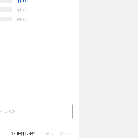
1件 (1)
0件 (0)
行動を引き出していきます。
0件 (0)
バレのみ
〈 前へ
次へ 〉
1～6件目 / 6件