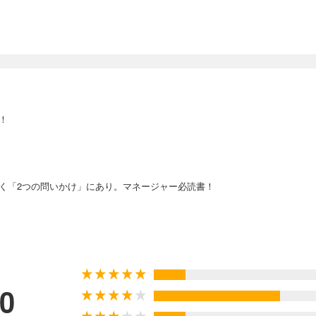
！
く「2つの問いかけ」にあり。マネージャー必読書！
、「問いかけ」について考え出した。この2つの差がわかるだろうか。
ムを作るのに欠かせない。これは、最強のチームビルディング本だ。
.0
く「軍隊型チーム」ではなく、メンバー一人ひとりが考え、判断し、行動す
かけ」という技術です。