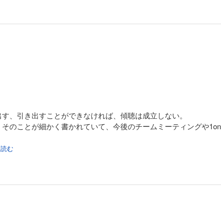
）
さぶる）
つずつの質問型が、実践的な型として提示される。
期反応へのフォローまで含め、「問いかけ」を一過性のスキルでは
。
出す、引き出すことができなければ、傾聴は成立しない。
そのことが細かく書かれていて、今後のチームミーティングや1on
を読む
いうのは、ほんとうに面倒くさい。
質問一つ一つに気を配らなければいけないし、質問も投げっ
まあ、こういった面倒くささが楽しいところではあるけれど