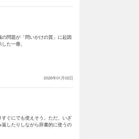
織の問題が「問いかけの質」に起因
示した一冊。
いては、正解を出す力よりも「何を
2026年01月02日
は特にチームと会議のレンズのアッ
りすぐにでも使えそう。ただ、いざ
み返したりしながら辞書的に使うの
る → 組み立てる → 投げかけ
具体的。