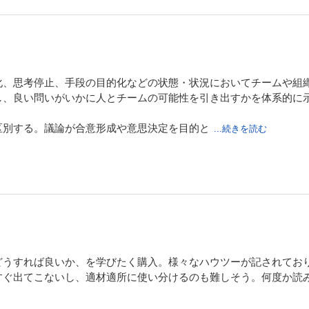
マネジャーやリーダーの方
ダーとしての負担を減らしたい方
『問いかけの作法』を再編集し、新版として出版したものです。
化、思考停止、手段の目的化などの状態・状況においてチームや組
し、良い問いがいかに人とチームの可能性を引き出すかを体系的に
区別する。議論が合意形成や意思決定を目的と
...続きを読む
、価値観や前提そのものを探索する営みである。生成AI時代にお
直す力が重要になり、そのために対話の質が決定的になる。
5つのレンズ（目標・チーム・会議・成長・組織）」であり、本書
の高さ」「圧力」「予定調和」
どうすれば良いか、を学びたく購入。様々なハウツーが記されてお
制約」「遊び心」「言葉遣いのずらし」
すぐ出てこないし、適材適所に使い分けるのも難しそう。何度か読
直接作用し、チームの空気や創造性を左右する。問いかけを「見立て
バーの「こだわり」と「とらわれ」を見極めるテクニックがとても