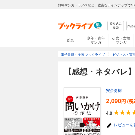
無料マンガ・ラノベなど、豊富なラインナップで18
絞り込み
検索
少年・青年
少女・女性
総合
マンガ
マンガ
電子書籍・漫画 ブックライブ
ビジネス・実
【感想・ネタバレ】
安斎勇樹
2,090
円 (税
4.0
レビューを