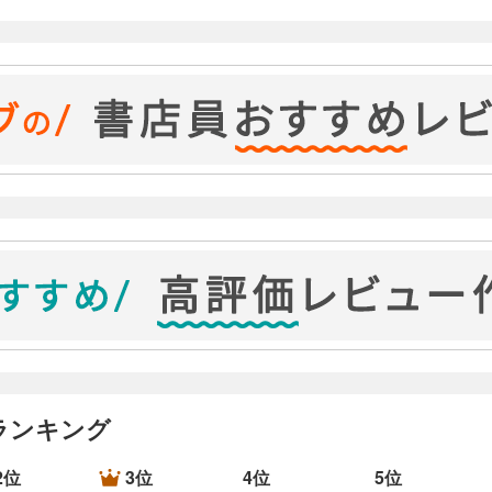
いわかっていないこと）
ありなしを軸にして味付けをした問いかけが大事
さや、時間軸を決める）
うな制限。、個数など）
、範囲を指定、答え方を指定
ランキング
2位
3位
4位
5位