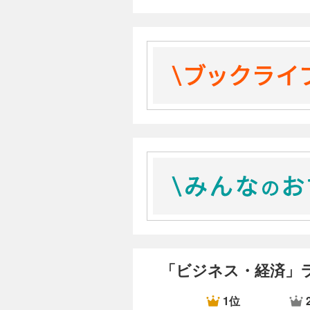
・未知数を定める（明らかにした
場の目的や、みたい景色、変化の
・方向性を調整する（主語の大き
・制約をかける（回答しやすいよ
トピックの限定、形容詞を加える
「ビジネス・経済」
1位