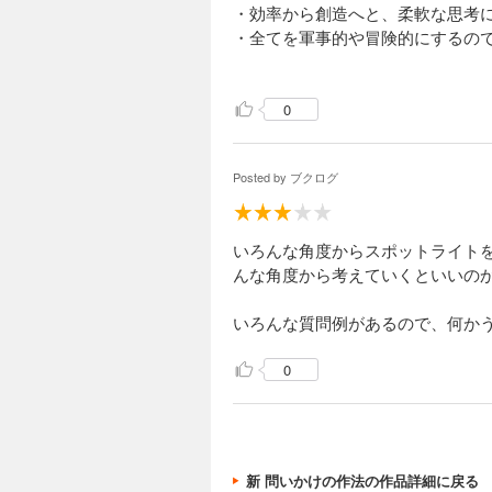
・効率から創造へと、柔軟な思考
・全てを軍事的や冒険的にするの
く、割合を持って使い分けるのが
1.やるべきことをチームで見つ
0
2.好奇心に基づいて実験する
3.未知なる状況において変化を
4.チームで多様な個性を混ぜ合
Posted by
ブクログ
5.試行錯誤を楽しみ、失敗から
2.問いかけのルール
・相手の個性を引き出しこだわり
いろんな角度からスポットライト
・適度に制約をかけて考えるきっ
んな角度から考えていくといいの
・遊び心をくすぐり答えたくなる
・内緒で一つ工夫をするとした
いろんな質問例があるので、何かう
・何かいい失敗ネタはないか
0
・凝り固まった発想をほぐし意外
・単純な効果アップではなく、よ
3.問いかけの作法 見立てる
・何かに囚われていないか、こだ
・何かを評価したり、同じ言葉を
新 問いかけの作法の作品詳細に戻る
4.問いかけの作法 組み立てる