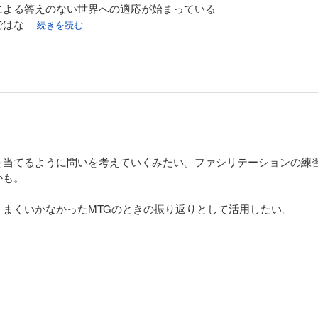
による答えのない世界への適応が始まっている
ではな
...続きを読む
現代
ける
厭わない
わせる
学ぶ
を尊重する
を当てるように問いを考えていくみたい。ファシリテーションの練
かけを、つくる
かも。
仕掛けを施す
ら？
まくいかなかったMTGのときの振り返りとして活用したい。
な発見を生み出す
くないけどついやってしまう。とか、潜在的にダメになりそうな
わりはどこにあるか、こだわりはずれていないか、何かを我慢して
つかったり、姿勢が前のめりだったりすると出ている