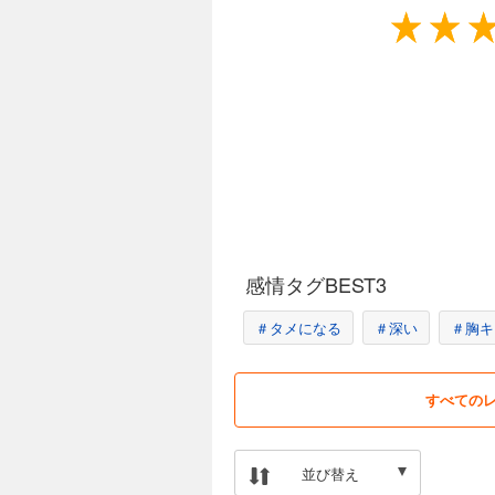
問いかけとは、さまざまなコミュニケー
そして、「見立てる」「組み立てる」「
会議でも、1on1でも。
上司にも、部下にも、同僚にも。
ビジネスでも、プライベートでも。
問いかけは、あらゆる関係性を変える力
◆問いの組み合わせ方や質問技法など、
こだわりを深掘りする質問＝フカボリモ
・素人質問「すみません、これってどう
・ルーツ発掘「いつ頃からこだわるよう
感情タグBEST3
・真善美「”正しい〇〇”とはなんでしょ
＃タメになる
＃深い
＃胸キ
固定観念を揺さぶる質問＝ユサブリモー
・パラフレイズ「別の言葉に言い換える
・仮定法「もし〜だとしたら、どうでし
すべての
・バイアス破壊「本当にそれが必要です
◆こんなリーダーにおすすめです
並び替え
・チームメンバーから主体的な意見や行