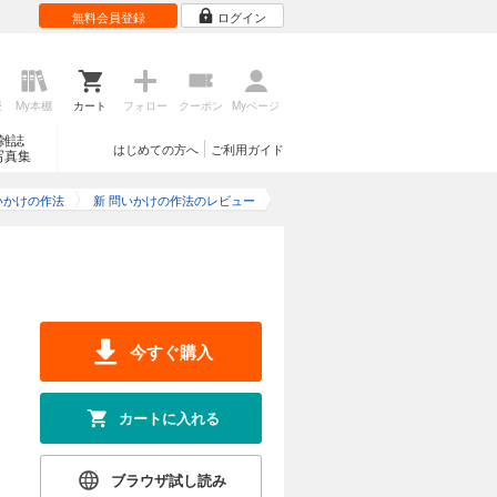
無料会員登録
ログイン
歴
My本棚
カート
フォロー
クーポン
Myページ
雑誌
はじめての方へ
ご利用ガイド
写真集
いかけの作法
新 問いかけの作法のレビュー
今すぐ購入
カートに入れる
ブラウザ試し読み