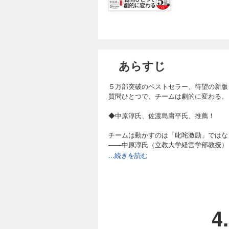
あらすじ
５万部突破のベストセラー、待望の新版
質問ひとつで、チームは劇的に変わる。
◆中原淳氏、佐渡島庸平氏、推薦！
チームは動かすのは「叱咤激励」ではな
——中原淳氏（立教大学経営学部教授）
...続きを読む
「問い」について考えていた安斎さんが
「問いかけ」は、クリエイティブなチー
——佐渡島庸平氏（コルク代表）
◆「問いかけ」が、チームを動かす
4
これからの組織に必要なのは、命令で動
その転換のための鍵となるのが、「問い