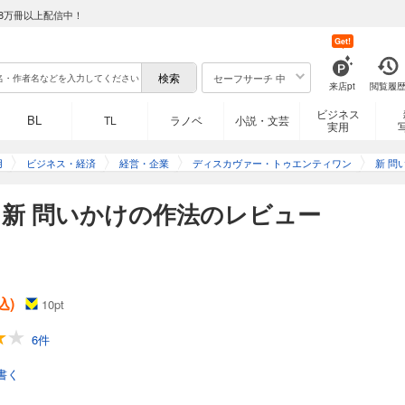
8万冊以上配信中！
Get!
セーフサーチ 中
来店pt
閲覧履
ビジネス
BL
TL
ラノベ
小説・文芸
実用
用
ビジネス・経済
経営・企業
ディスカヴァー・トゥエンティワン
新 問
新 問いかけの作法のレビュー
込)
10
pt
6件
書く