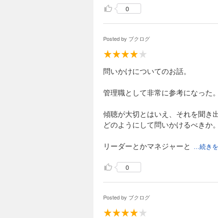
0
・フカボリモード（価値観を掘る
・ユサブリモード（固定観念を揺
という2つのモードとそれぞれ３
Posted by
ブクログ
最終章では、問いを投げた後の初
クとして見ることも学びだった。
問いかけについてのお話。
管理職として非常に参考になった
傾聴が大切とはいえ、それを聞き
どのようにして問いかけるべきか。
リーダーとかマネジャーと
...続き
0
Posted by
ブクログ