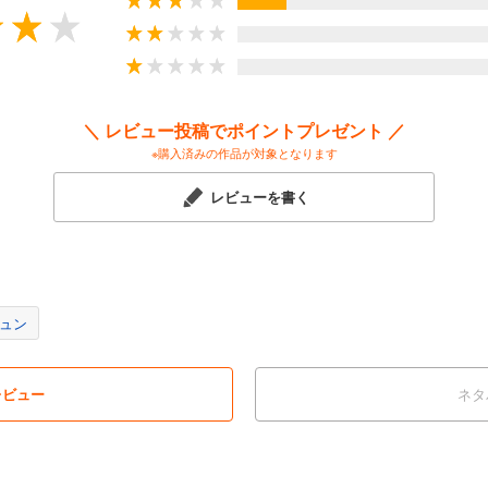
ション場面において、相手に質問を投げかけ、反応を促進することです。
投げかける」——この3つのサイクルを回すことで、相手の中に眠る思考と
＼ レビュー投稿でポイントプレゼント ／
を持っています。
※購入済みの作品が対象となります
実践のためのツールも充実！
レビューを書く
ード
いう意味ですか？」
になったのですか？」
うか？」
ュン
ド
とどうなりますか？」
ょうか？」
レビュー
ネタ
か？」
動を引き出したい方