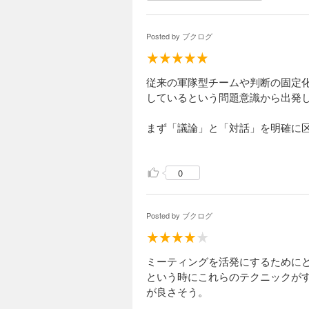
・1on1やミーティングの質を高めたい
・「自分が全部やらないと」というリー
Posted by
ブクログ
※本書は2021年に小社より刊行された
従来の軍隊型チームや判断の固定
しているという問題意識から出発
まず「議論」と「対話」を明確に
するのに対し、対話は結論を急がず
良いとするか」という基準を問い
0
その基盤として提示されるのが「
プデートに焦点を当てる。
Posted by
ブクログ
悪い問いと良い問い
・悪い問い→「無関心」「自由度
ミーティングを活発にするために
・良い問い→「好奇心」「適度な
という時にこれらのテクニックが
と整理。問いは相手の感情や思考に
が良さそう。
る」というサイクルで捉え、メン