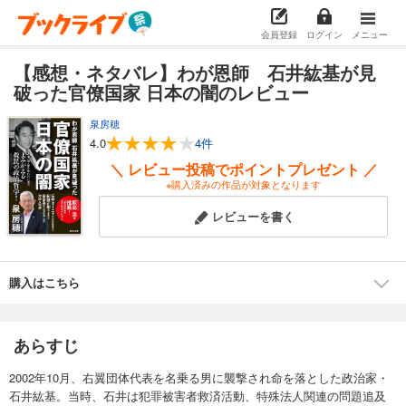
会員登録
ログイン
メニュー
【感想・ネタバレ】わが恩師 石井紘基が見
破った官僚国家 日本の闇のレビュー
泉房穂
4.0
4件
＼ レビュー投稿でポイントプレゼント ／
※購入済みの作品が対象となります
レビューを書く
購入はこちら
あらすじ
2002年10月、右翼団体代表を名乗る男に襲撃され命を落とした政治家・
石井紘基。当時、石井は犯罪被害者救済活動、特殊法人関連の問題追及