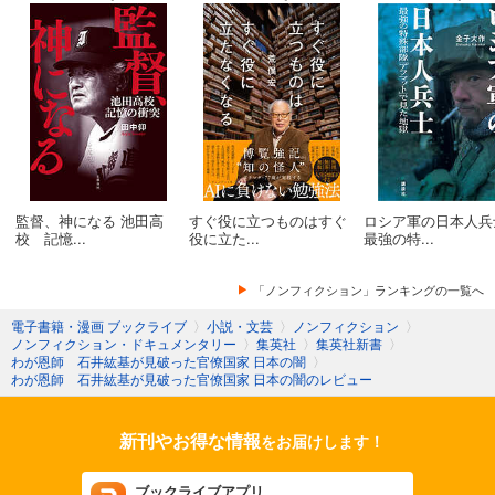
監督、神になる 池田高
すぐ役に立つものはすぐ
ロシア軍の日本人
校 記憶...
役に立た...
最強の特...
「ノンフィクション」ランキングの一覧へ
電子書籍・漫画 ブックライブ
〉
小説・文芸
〉
ノンフィクション
〉
ノンフィクション・ドキュメンタリー
〉
集英社
〉
集英社新書
〉
わが恩師 石井紘基が見破った官僚国家 日本の闇
〉
わが恩師 石井紘基が見破った官僚国家 日本の闇のレビュー
新刊やお得な情報
をお届けします！
ブックライブアプリ