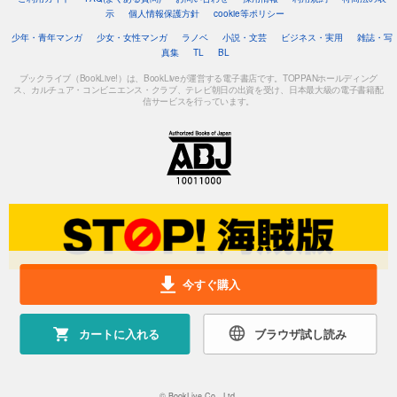
示
個人情報保護方針
cookie等ポリシー
少年・青年マンガ
少女・女性マンガ
ラノベ
小説・文芸
ビジネス・実用
雑誌・写
真集
TL
BL
ブックライブ（BookLive!）は、BookLiveが運営する電子書店です。TOPPANホールディング
ス、カルチュア・コンビニエンス・クラブ、テレビ朝日の出資を受け、日本最大級の電子書籍配
信サービスを行っています。
今すぐ購入
カートに入れる
ブラウザ試し読み
© BookLive Co., Ltd.