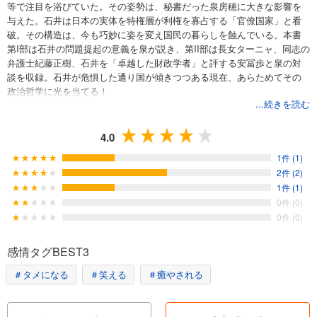
等で注目を浴びていた。その姿勢は、秘書だった泉房穂に大きな影響を
与えた。石井は日本の実体を特権層が利権を寡占する「官僚国家」と看
破。その構造は、今も巧妙に姿を変え国民の暮らしを蝕んでいる。本書
第I部は石井の問題提起の意義を泉が説き、第II部は長女ターニャ、同志の
弁護士紀藤正樹、石井を「卓越した財政学者」と評する安冨歩と泉の対
談を収録。石井が危惧した通り国が傾きつつある現在、あらためてその
政治哲学に光を当てる！
...続きを読む
4.0
1件 (1)
2件 (2)
1件 (1)
0件 (0)
0件 (0)
感情タグBEST3
＃タメになる
＃笑える
＃癒やされる