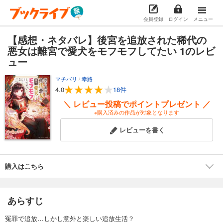
会員登録
ログイン
メニュー
【感想・ネタバレ】後宮を追放された稀代の
悪女は離宮で愛犬をモフモフしてたい 1のレビ
ュー
マチバリ
/
幸路
4.0
18件
＼ レビュー投稿でポイントプレゼント ／
※購入済みの作品が対象となります
レビューを書く
購入はこちら
あらすじ
冤罪で追放…しかし意外と楽しい追放生活？