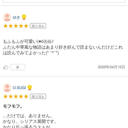
ゆき
購入済み
もふもふが可愛い(♥ó㉨ò)ﾉ
ふだん中華風な物語はあまり好き好んで読まないんだけどこれ
は読んでみてよかった(* ˊ꒳ˋ*)
2025年04月15日
0
O.SUGI
購入済み
モフモフ。
…だけでは、ありません。
かなり、シリアス展開です。
かなり引っ張るラストが、