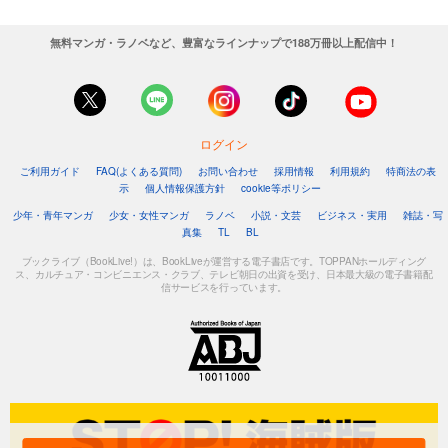
無料マンガ・ラノベなど、豊富なラインナップで188万冊以上配信中！
ログイン
ご利用ガイド
FAQ(よくある質問)
お問い合わせ
採用情報
利用規約
特商法の表
示
個人情報保護方針
cookie等ポリシー
少年・青年マンガ
少女・女性マンガ
ラノベ
小説・文芸
ビジネス・実用
雑誌・写
真集
TL
BL
ブックライブ（BookLive!）は、BookLiveが運営する電子書店です。TOPPANホールディング
ス、カルチュア・コンビニエンス・クラブ、テレビ朝日の出資を受け、日本最大級の電子書籍配
信サービスを行っています。