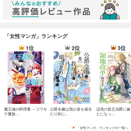
「女性マンガ」ランキング
1位
2位
3位
魔王城の料理番 ～コワモ
公爵令嬢は我が道を場当
辺境の貧乏伯爵に嫁
テ魔族...
たり的に...
とになっ...
「女性マンガ」ランキングの一覧へ