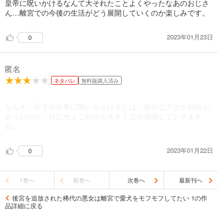
皇帝に呪いかけるなんて大それたことよくやったなあのおじさ
ん…離宮での今後の生活がどう展開していくのか楽しみです。
2023年01月23日
0
匿名
ネタバレ
無料版購入済み
なんと、臣下が皇帝に呪いをかけるとは…相当なアホか自信が
あったのか…何にせよこれから大きく話が展開していきます
ね。
2023年01月22日
0
1巻へ
前巻へ
次巻へ
最新刊へ
後宮を追放された稀代の悪女は離宮で愛犬をモフモフしてたい 1の作
品詳細に戻る