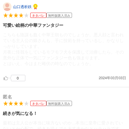
山口透析鉄
ネタバレ
無料版購入済み
可愛い絵柄の中華ファンタジー
こちらも陰謀も蠢く中華王朝ものでしょうか。悪人顔と言われ
ている主人公の娘さんも、手に技術を持っているし、かなりし
っかりしています。
月夜に怪我をしているモフモフ犬を保護して治療したら、その
意外な正体で一気にファンタジー色も強まります。
とはいえ、今はまだ雌伏の時なのでしょうか。
2024年03月03日
0
匿名
ネタバレ
無料版購入済み
続きが気になる！
最初は主人公が本当に味方ないのか...本当に皇帝に愛されてい
ないとか心配で、続きを読んでも大丈夫かなとハラハラです