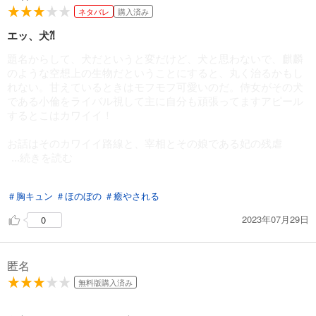
ネタバレ
購入済み
エッ、犬⁈
題名からして、犬だというと変だけど、犬と思わないで、麒麟
のような空想上の生物だということにすると、丸く治るかもし
れない。甘えているときはモフモフ可愛いのだ。侍女がその犬
である小倫をライバル視して主に自分も頑張ってますアピール
するとこはカワイイ！
お話はそのカワイイ路線と、宰相とその娘である妃の残虐
...続きを読む
な路線を行ったり来たり。
＃胸キュン
＃ほのぼの
＃癒やされる
ヒーローの皇帝はヒロインを守りたいばかりに、終始ヘタレな
2023年07月29日
0
対応になってしまうという何とも気の毒な人‼︎果たして何処に着
地するのか⁈
匿名
無料版購入済み