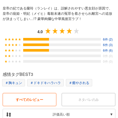
皇帝の妃である蘭玲（ランレイ）は、誤解されやすい悪女顔が原因で、
皇帝の寵姫・明妃（メイヒ）毒殺未遂の冤罪を着させられ離宮への追放
が決まってしまい…!? 豪華絢爛な中華風後宮ラブ！
4.0
6件 (2)
6件 (3)
6件 (6)
0件 (0)
0件 (0)
感情タグBEST3
＃胸キュン
＃ドキドキハラハラ
＃癒やされる
すべてのレビュー
ネタバレのみ
評価高い順