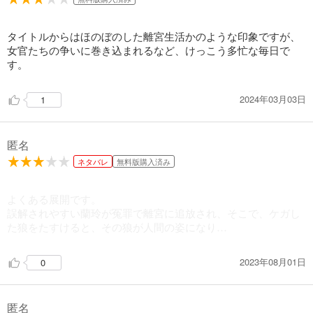
タイトルからはほのぼのした離宮生活かのような印象ですが、
女官たちの争いに巻き込まれるなど、けっこう多忙な毎日で
す。
2024年03月03日
1
匿名
ネタバレ
無料版購入済み
よくある展開です。
誤解されやすい蘭玲が冤罪で離宮に追放され、そこで、ケガし
た狼をたすけると、その狼が人間の姿になり…
2023年08月01日
0
匿名