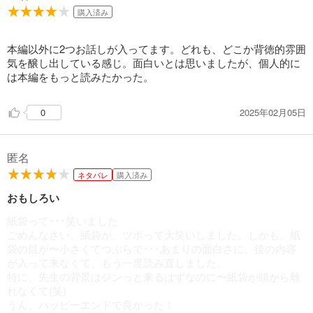
購入済み
本編以外に2つお話しが入ってます。どれも、どこか背徳的雰囲
気を醸し出している感じ。面白いとは思いましたが、個人的に
は本編をもっと読みたかった。
2025年02月05日
0
匿名
ネタバレ
購入済み
おもしろい
紙袋って･･･笑いました
ごめんなさい。紙袋が、ツボって大笑いしました。しかも、紙
袋の目が〜小さくてつぶらで･･･あまりの面白さに、後の内容
が入って来なくて、もう一度読み直しました。
特に、先生の背景はジンっと来るはずなのに〜紙袋が頭から離
れなくて(笑)
うん、ハッピーエンドで良かった！