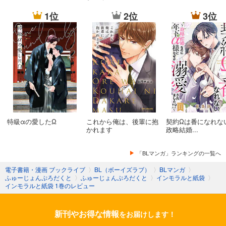
1位
2位
3位
特級αの愛したΩ
これから俺は、後輩に抱
契約Ωは番になれな
かれます
政略結婚...
「BLマンガ」ランキングの一覧へ
電子書籍・漫画 ブックライブ
〉
BL（ボーイズラブ）
〉
BLマンガ
〉
ふゅーじょんぷろだくと
〉
ふゅーじょんぷろだくと
〉
インモラルと紙袋
〉
インモラルと紙袋 1巻のレビュー
新刊やお得な情報
をお届けします！