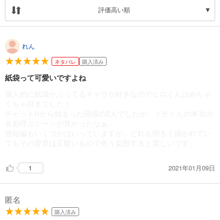
評価高い順
れん
ネタバレ
購入済み
紙袋って可愛いですよね
個人的に紙袋かぶってるキャラが好きなのでヒロくんはめちゃ
くちゃ好きでした！
チャットHから始まった関係の2人でしたが、イチくんの本当の
名前呼ぶシーンが良かったなぁ。
他短編もいくつかはいっていますが、どれも明るく描かれてい
てもその背景は仄暗いもので色々妄想すると楽しいです。
2021年01月09日
1
匿名
購入済み