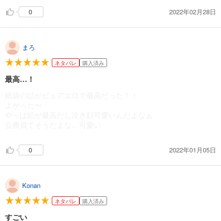
者さん。
2022年02月28日
0
まろ
ネタバレ
購入済み
最高…！
紙袋の話がピュアエロで最高だった！！
よかった〜
やっぱ絵が最高だし泣き顔可愛いんだよなぁ
公務員てそうだよな…可愛い
2022年01月05日
0
Konan
ネタバレ
購入済み
すごい