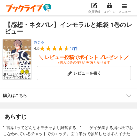
会員登録
ログイン
メニュー
【感想・ネタバレ】インモラルと紙袋 1巻のレ
ビュー
おまる
4.5
47件
＼ レビュー投稿でポイントプレゼント ／
※購入済みの作品が対象となります
レビューを書く
購入はこちら
あらすじ
”｢言葉｣ってどんなオモチャより興奮する。”――ゲイが集まる掲示板でお
こなわれているチャットでのエッチ。面白半分で参加したはずのイチだ