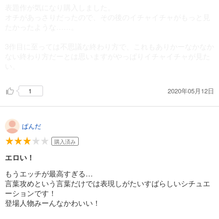
表題作が気になり購入しました。
オチがあっさりだったので、その後のイチャイチャがもっと見
たかったような……。
3作目に至っては不思議な終わり方で、これもありかーなかなか
ない終わり方だーとは思いますがやっぱりイチャイチャが見た
い。
2020年05月12日
1
ぱんだ
購入済み
エロい！
もうエッチが最高すぎる…
言葉攻めという言葉だけでは表現しがたいすばらしいシチュエ
ーションです！
登場人物みーんなかわいい！