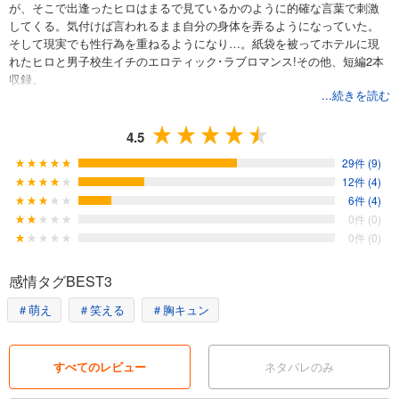
が、そこで出逢ったヒロはまるで見ているかのように的確な言葉で刺激
してくる。気付けば言われるまま自分の身体を弄るようになっていた。
そして現実でも性行為を重ねるようになり…。紙袋を被ってホテルに現
れたヒロと男子校生イチのエロティック･ラブロマンス!その他、短編2本
収録。
...続きを読む
4.5
29件 (9)
12件 (4)
6件 (4)
0件 (0)
0件 (0)
感情タグBEST3
＃萌え
＃笑える
＃胸キュン
すべてのレビュー
ネタバレのみ