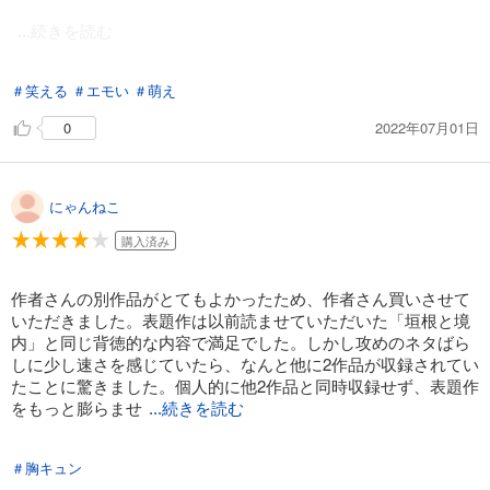
...続きを読む
＃笑える
＃エモい
＃萌え
その他の2作目3作目の方が、落ち着いて読めました。
2022年07月01日
0
かなし君は、続編が読みたいくらい。丸々1冊で読みたかった。
これは、本当に救われる所まで見届けたい。
にゃんねこ
購入済み
作者さんの別作品がとてもよかったため、作者さん買いさせて
いただきました。表題作は以前読ませていただいた「垣根と境
内」と同じ背徳的な内容で満足でした。しかし攻めのネタばら
しに少し速さを感じていたら、なんと他に2作品が収録されてい
たことに驚きました。個人的に他2作品と同時収録せず、表題作
をもっと膨らませ
...続きを読む
ていただいてもよかったのではと感じてしまいました。(単話を
＃胸キュン
買えばよい話なのですが、単行本として手に取った際の感想と