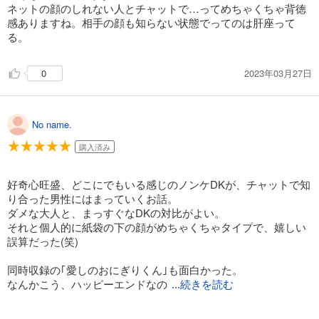
ネットの顔のしれない人とチャットで…ってめちゃくちゃ背徳
感ありますね。相手の顔も知らない状態でってのは肝座って
る。
2023年03月27日
0
No name.
購入済み
好奇心旺盛、どこにでもいる感じのノンケDKが、チャットで知
り合った男性にはまっていくお話。
ダメな大人と、まっすぐなDKの対比がよい。
それと個人的に紙袋の下の顔がめちゃくちゃタイプで、嬉しい
誤算だった(笑)
同時収録の｢愛しのおにぎりくん｣も面白かった。
なんかこう、ハッピーエンドなの
...続きを読む
に、どこかなまぬるーいというか薄暗ーい作風がくせになる作