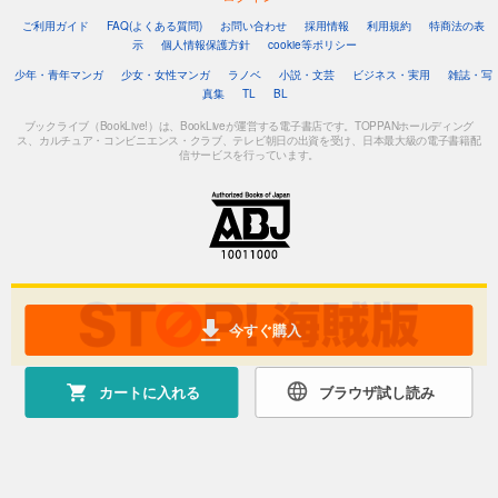
ご利用ガイド
FAQ(よくある質問)
お問い合わせ
採用情報
利用規約
特商法の表
示
個人情報保護方針
cookie等ポリシー
少年・青年マンガ
少女・女性マンガ
ラノベ
小説・文芸
ビジネス・実用
雑誌・写
真集
TL
BL
ブックライブ（BookLive!）は、BookLiveが運営する電子書店です。TOPPANホールディング
ス、カルチュア・コンビニエンス・クラブ、テレビ朝日の出資を受け、日本最大級の電子書籍配
信サービスを行っています。
今すぐ購入
カートに入れる
ブラウザ試し読み