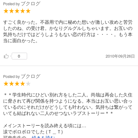
ブクログ
何といっても、この話の重要なところは王道BLだということ。
Posted by
ちゃんと、男同士の恋に悩み、家族の反対に合い、つらい試練
の後運命の恋をしっかりと受け止める、そういう根底にあって
ほしい葛藤する部分がすべてそろっているところです。苦しみ
すごく良かった。不器用で内に秘めた想いが激しい攻めと苦労
悩み、本当にこの恋でいいのかと、自身に問いかけて確信する
したのね、の受け君。かなりグルグルしちゃいます。お互いの
過程がきちんと丁寧に描かれています。
気持ちだけではどうしようもない恋の行方は・・・・。もう本
当に面白かった。
ベッドシーンも多数あってどれをとっても不足なく、萌え度倍
増でした。久住の激しい愛情もすごく感じたし、中でも受け止
2010年09月26日
0
めるだけだった尚哉が久住の愛に応えようと、車の中で積極的
になるところは心情と重なってドキっとした。
ブクログ
Posted by
円陣闇丸ｾﾝｾの絵がぴったりはまっていて、これがまた素晴ら
しいです。
＊＊学生時代にひどい別れ方をした二人。尚哉は再会した久住
同人誌でサイドストーリーも読むほど、お気に入りになりまし
に脅されて再び関係を持つようになる。本当はお互い思い合っ
た。
ているのにそれだけがどうしても叶わない。気持ちは繋がって
ちゃんとラブラブになってるので、大満足。
いても結ばれない二人のせつないラブストーリー＊＊
メインストーリーを読み終える頃には…
涙でボロボロでした (Ｔ＿Ｔ)
可南先生の