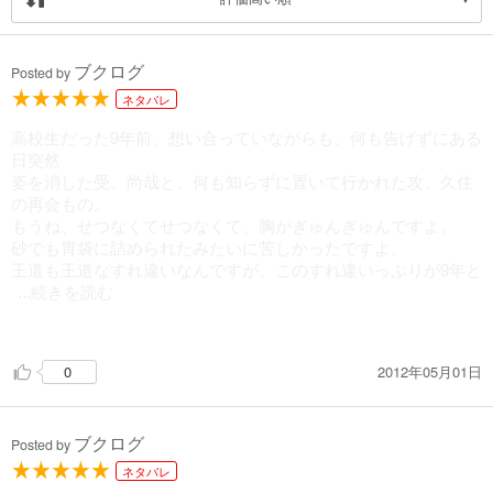
ブクログ
Posted by
ネタバレ
高校生だった9年前、想い合っていながらも、何も告げずにある
日突然
姿を消した受、尚哉と、何も知らずに置いて行かれた攻、久住
の再会もの。
もうね、せつなくてせつなくて、胸がぎゅんぎゅんですよ。
砂でも胃袋に詰められたみたいに苦しかったですよ。
王道も王道なすれ違いなんですが、このすれ違いっぷりが9年と
...続きを読む
いう
歳月を跨いで展開されるのがたまらないです。
2012年05月01日
0
やきもきします。
ブクログ
結局、すれ違いのまま別れを選ぶんですが、そのあたりから涙
Posted by
腺崩壊。
ネタバレ
結構壮大なお話でして、読むのに胆力が入りましたが、良作で