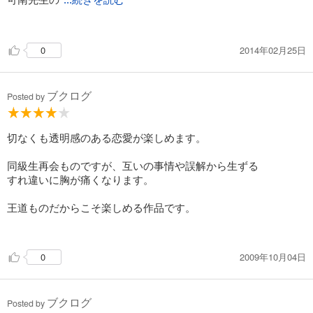
...続きを読む
描く健気さにはいつも胸を打たれます。
優しい気持ちになれる素敵な素敵なお話しです。
2014年02月25日
0
ブクログ
Posted by
切なくも透明感のある恋愛が楽しめます。
同級生再会ものですが、互いの事情や誤解から生ずる
すれ違いに胸が痛くなります。
王道ものだからこそ楽しめる作品です。
2009年10月04日
0
ブクログ
Posted by