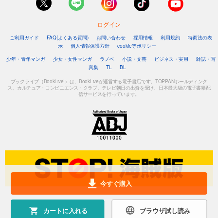
ログイン
ご利用ガイド
FAQ(よくある質問)
お問い合わせ
採用情報
利用規約
特商法の表
示
個人情報保護方針
cookie等ポリシー
少年・青年マンガ
少女・女性マンガ
ラノベ
小説・文芸
ビジネス・実用
雑誌・写
真集
TL
BL
ブックライブ（BookLive!）は、BookLiveが運営する電子書店です。TOPPANホールディング
ス、カルチュア・コンビニエンス・クラブ、テレビ朝日の出資を受け、日本最大級の電子書籍配
信サービスを行っています。
今すぐ購入
カートに入れる
ブラウザ試し読み