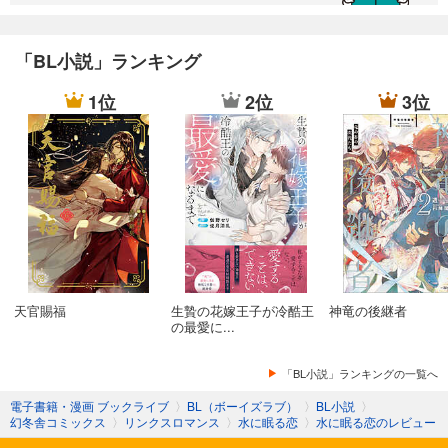
「BL小説」ランキング
1位
2位
3位
天官賜福
生贄の花嫁王子が冷酷王
神竜の後継者
の最愛に...
「BL小説」ランキングの一覧へ
電子書籍・漫画 ブックライブ
〉
BL（ボーイズラブ）
〉
BL小説
〉
幻冬舎コミックス
〉
リンクスロマンス
〉
水に眠る恋
〉
水に眠る恋のレビュー