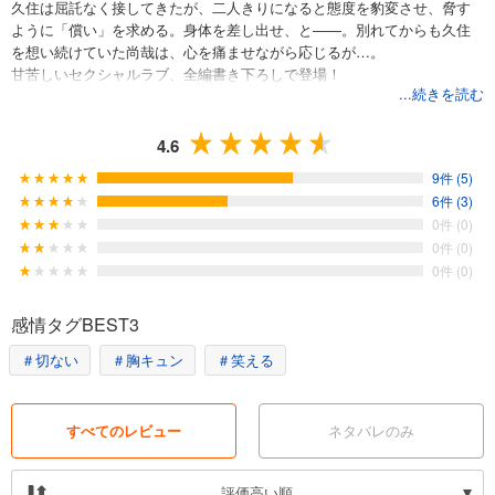
久住は屈託なく接してきたが、二人きりになると態度を豹変させ、脅す
ように「償い」を求める。身体を差し出せ、と――。別れてからも久住
を想い続けていた尚哉は、心を痛ませながら応じるが…。
甘苦しいセクシャルラブ、全編書き下ろしで登場！
...続きを読む
4.6
9件 (5)
6件 (3)
0件 (0)
0件 (0)
0件 (0)
感情タグBEST3
＃切ない
＃胸キュン
＃笑える
すべてのレビュー
ネタバレのみ
評価高い順