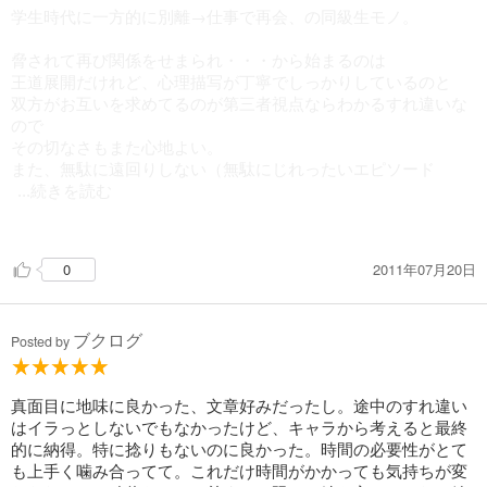
した。
学生時代に一方的に別離→仕事で再会、の同級生モノ。
機会があれば、またこの作家さんのを読んでみたいと思いま
す。
脅されて再び関係をせまられ・・・から始まるのは
王道展開だけれど、心理描写が丁寧でしっかりしているのと
双方がお互いを求めてるのが第三者視点ならわかるすれ違いな
ので
その切なさもまた心地よい。
また、無駄に遠回りしない（無駄にじれったいエピソード
...続きを読む
を入れない）
ので、読後感も良い。
2011年07月20日
0
表題の本編と後日談が収録。
後日談は、思いを通じあった2人が、受けの家族の反対を
ブクログ
乗り越えるもの。受けは弱気になる面もあるが、攻めが
Posted by
がんばって受け止めよう、つないでいこうとどっしりしている
ので
切なくもありそして甘い。
真面目に地味に良かった、文章好みだったし。途中のすれ違い
はイラっとしないでもなかったけど、キャラから考えると最終
挿絵の円陣さんの絵もとても美しくて、お話に華を添えており
的に納得。特に捻りもないのに良かった。時間の必要性がとて
ます。
も上手く噛み合ってて。これだけ時間がかかっても気持ちが変