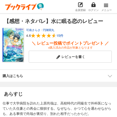
会員登録
ログイン
メニュー
【感想・ネタバレ】水に眠る恋のレビュー
可南さらさ
/
円陣闇丸
4.6
15件
＼ レビュー投稿でポイントプレゼント ／
※購入済みの作品が対象となります
レビューを書く
購入はこちら
あらすじ
仕事で大学病院を訪れた上原尚哉は、高校時代の同級生で外科医になっ
ていた久住廉との再会に狼狽する。なぜなら、かつて心を通わせながら
も、ある事情で尚哉が裏切り、別れた相手だったからだ。