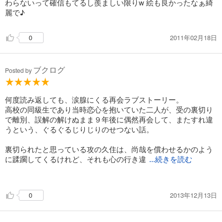
わらないって確信もてるし羨ましい限りw 絵も良かったなぁ綺
麗で♪
2011年02月18日
0
ブクログ
Posted by
何度読み返しても、涙腺にくる再会ラブストーリー。
高校の同級生であり当時恋心を抱いていた二人が、受の裏切り
で離別、誤解の解けぬまま９年後に偶然再会して、またすれ違
うという、ぐるぐるじりじりのせつない話。
裏切られたと思っている攻の久住は、尚哉を償わせるかのよう
に蹂躙してくるけれど、それも心の行き違
...続きを読む
い。泣けるシーンが多すぎました。
その中でも一番大泣きした箇所は、多分みんなと一緒のところ
2013年12月13日
0
だと思います…