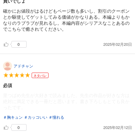
買いでしょ
確かにお値段がはるけどもページ数も多いし、割引のクーポン
とか駆使してゲットしてみる価値がかなりある。本編よりもか
なりのラブラブが見れるし。本編内容がシリアスなことあるの
でこちらで癒されてください。
2025年02月20日
0
アドチャン
ネタバレ
必須
里つばめ先生が大好きで読みました。先生の作品が好きな方は
絶対に満足できる一冊だと思います。書き下ろしもとても良か
ったです。
＃胸キュン
＃カッコいい
＃憧れる
2025年02月12日
0