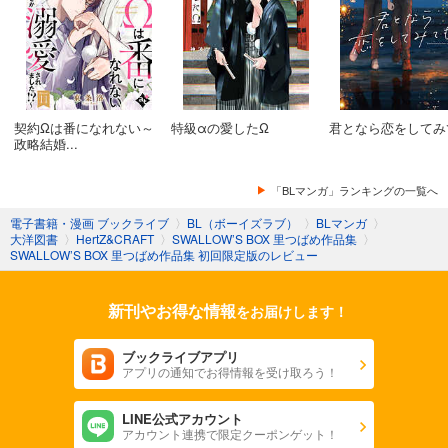
契約Ωは番になれない～
特級αの愛したΩ
君となら恋をしてみ
政略結婚...
「BLマンガ」ランキングの一覧へ
電子書籍・漫画 ブックライブ
〉
BL（ボーイズラブ）
〉
BLマンガ
〉
大洋図書
〉
HertZ&CRAFT
〉
SWALLOW’S BOX 里つばめ作品集
〉
SWALLOW’S BOX 里つばめ作品集 初回限定版のレビュー
新刊やお得な情報
をお届けします！
ブックライブアプリ
アプリの通知でお得情報を受け取ろう！
LINE公式アカウント
アカウント連携で限定クーポンゲット！