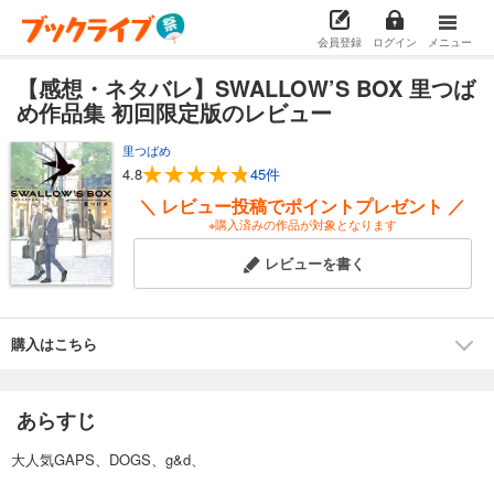
会員登録
ログイン
メニュー
【感想・ネタバレ】SWALLOW’S BOX 里つば
め作品集 初回限定版のレビュー
里つばめ
4.8
45件
＼ レビュー投稿でポイントプレゼント ／
※購入済みの作品が対象となります
レビューを書く
購入はこちら
あらすじ
大人気GAPS、DOGS、g&d、