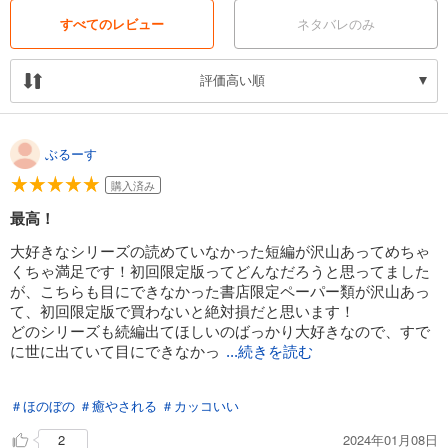
すべてのレビュー
ネタバレのみ
評価高い順
ぶるーす
購入済み
最高！
大好きなシリーズの読めていなかった短編が沢山あってめちゃ
くちゃ満足です！初回限定版ってどんなだろうと思ってました
が、こちらも目にできなかった書店限定ペーパー類が沢山あっ
て、初回限定版で買わないと絶対損だと思います！
どのシリーズも続編出てほしいのばっかり大好きなので、すで
に世に出ていて目にできなかっ
...続きを読む
たものを見られるなんて本当に嬉しいです。
＃ほのぼの
＃癒やされる
＃カッコいい
2024年01月08日
2