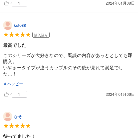
2024年01月08日
1
koto88
購入済み
最高でした
このシリーズが大好きなので、既読の内容があっととしても即
購入。
いやぁータイプが違うカップルのその後が見れて満足でし
た…！
＃ハッピー
2024年01月06日
1
なそ
待ってました！