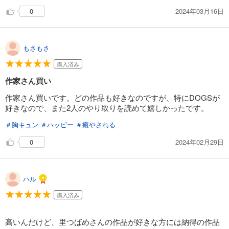
2024年03月16日
0
もさもさ
購入済み
作家さん買い
作家さん買いです。どの作品も好きなのですが、特にDOGSが
好きなので、また2人のやり取りを読めて嬉しかったです。
＃胸キュン
＃ハッピー
＃癒やされる
2024年02月29日
0
ハル
購入済み
高いんだけど、里つばめさんの作品が好きな方には納得の作品