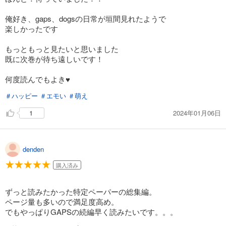
俺好き、gaps、dogsの日常が垣間見れたようで
楽しかったです
もっともっと見たいと思いました
既に次巻が待ち遠しいです！
何度読んでもよき♥️
＃ハッピー
＃エモい
＃萌え
2024年01月06日
1
denden
購入済み
ずっと読みたかった特定ペーパーの総集編。
ページ量も多いので満足度高め。
でもやっぱりGAPSの続編早く読みたいです。。。