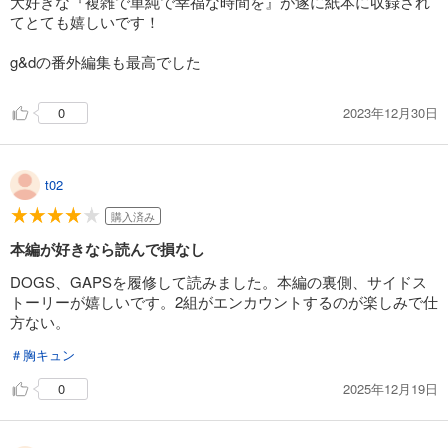
大好きな『複雑で単純で幸福な時間を』が遂に紙本に収録され
てとても嬉しいです！
g&dの番外編集も最高でした
2023年12月30日
0
t02
購入済み
本編が好きなら読んで損なし
DOGS、GAPSを履修して読みました。本編の裏側、サイドス
トーリーが嬉しいです。2組がエンカウントするのが楽しみで仕
方ない。
＃胸キュン
2025年12月19日
0