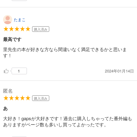
たまこ
購入済み
最高です
里先生の本が好きな方なら間違いなく満足できるかと思いま
す！
2024年01月14日
1
匿名
購入済み
あ
大好き！gapsが大好きです！過去に購入しちゃってた番外編も
ありますがページ数も多いし買ってよかったです。