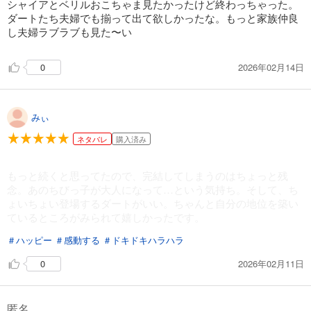
シャイアとベリルおこちゃま見たかったけど終わっちゃった。
ダートたち夫婦でも揃って出て欲しかったな。もっと家族仲良
し夫婦ラブラブも見た〜い
2026年02月14日
0
みぃ
ネタバレ
購入済み
もっと続くと思ってたので、完結してしまうのはちょっと残
念。あのちびっ子が大人になって…という気持ち。そして、ち
ょいちょい登場するダートがいい。ちゃんと自分の地位を築い
ているところがみられて嬉しかったです。
＃ハッピー
＃感動する
＃ドキドキハラハラ
2026年02月11日
0
匿名