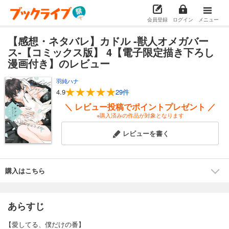
会員登録
ログイン
メニュー
【感想・ネタバレ】カドル ‐獣人オメガバー
ス‐【コミックス版】 4【電子限定描き下ろし
漫画付き】のレビュー
羽純ハナ
4.9
29件
＼ レビュー投稿でポイントプレゼント ／
※購入済みの作品が対象となります
レビューを書く
購入はこちら
あらすじ
【愛してる、僕だけの番】