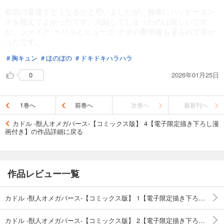
前回の最後でどうなるかと思いましたが、無事にハッピーエン
ドを迎えてよかったです。完結してしまったのは寂しいです
が、シャイア･ベリルとヒューゴ･テオの数年後も見られて良か
ったです。
＃胸キュン
＃ほのぼの
＃ドキドキハラハラ
2026年01月25日
0
1巻へ
前巻へ
次巻へ
最新刊へ
カドル ‐獣人オメガバース‐【コミックス版】 4【電子限定描き下ろし漫
画付き】の作品詳細に戻る
作品レビュー一覧
カドル ‐獣人オメガバース‐【コミックス版】 1【電子限定描き下ろし漫画付き】
カドル ‐獣人オメガバース‐【コミックス版】 2【電子限定描き下ろし漫画付き】