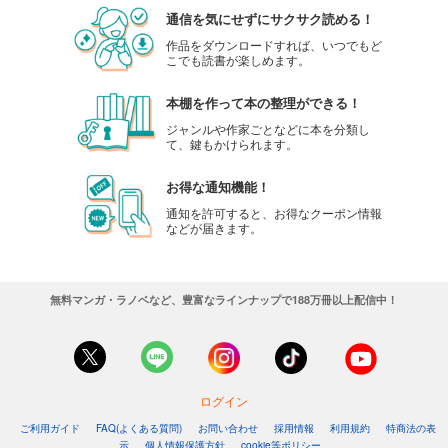
通信を気にせずにサクサク読める！
作品をダウンロードすれば、いつでもど
こでも読書が楽しめます。
本棚を作って本の整理ができる！
ジャンルや作家ごとなどに本を分類し
て、鍵もかけられます。
お得な通知機能！
通知を許可すると、お得なクーポン情報
などが届きます。
無料マンガ・ラノベなど、豊富なラインナップで188万冊以上配信中！
ログイン
ご利用ガイド
FAQ(よくある質問)
お問い合わせ
採用情報
利用規約
特商法の表
示
個人情報保護方針
cookie等ポリシー