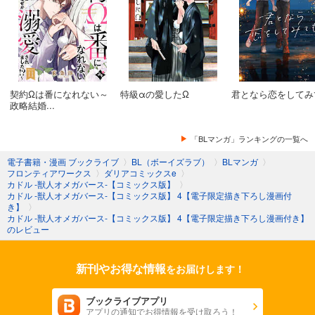
契約Ωは番になれない～
特級αの愛したΩ
君となら恋をしてみ
政略結婚...
「BLマンガ」ランキングの一覧へ
電子書籍・漫画 ブックライブ
〉
BL（ボーイズラブ）
〉
BLマンガ
〉
フロンティアワークス
〉
ダリアコミックスe
〉
カドル ‐獣人オメガバース‐【コミックス版】
〉
カドル ‐獣人オメガバース‐【コミックス版】 4【電子限定描き下ろし漫画付
き】
〉
カドル ‐獣人オメガバース‐【コミックス版】 4【電子限定描き下ろし漫画付き】
のレビュー
新刊やお得な情報
をお届けします！
ブックライブアプリ
アプリの通知でお得情報を受け取ろう！