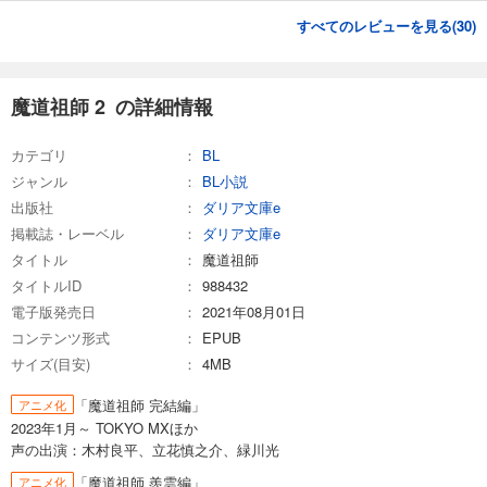
すべてのレビューを見る(
30
)
魔道祖師 2 の詳細情報
カテゴリ
BL
ジャンル
BL小説
出版社
ダリア文庫e
掲載誌・レーベル
ダリア文庫e
タイトル
魔道祖師
タイトルID
988432
電子版発売日
2021年08月01日
コンテンツ形式
EPUB
サイズ(目安)
4MB
「魔道祖師 完結編」
アニメ化
2023年1月～ TOKYO MXほか
声の出演：木村良平、立花慎之介、緑川光
「魔道祖師 羨雲編」
アニメ化