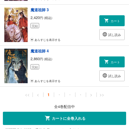
魔道祖師 3
2,420
円 (税込)
カート
完結
試し読み
あらすじを表示する
魔道祖師 4
2,860
円 (税込)
カート
完結
試し読み
あらすじを表示する
<<
<
1
・
・
・
>
>>
全4巻配信中
カートに全巻入れる