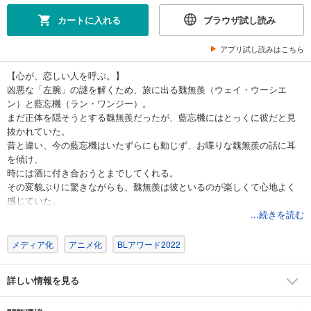
カートに入れる
ブラウザ試し読み
アプリ試し読みはこちら
【心が、恋しい人を呼ぶ。】
凶悪な「左腕」の謎を解くため、旅に出る魏無羨（ウェイ・ウーシエ
ン）と藍忘機（ラン・ワンジー）。
まだ正体を隠そうとする魏無羨だったが、藍忘機にはとっくに彼だと見
抜かれていた。
昔と違い、今の藍忘機はいたずらにも動じず、お喋りな魏無羨の話に耳
を傾け、
時には酒に付き合おうとまでしてくれる。
その変貌ぶりに驚きながらも、魏無羨は彼といるのが楽しくて心地よく
感じていた。
やがて辿り着いた義城で、ある男に襲われ「砕けた魂の復元」を頼まれ
...続きを読む
る。
傷ついた魂は、一人の男を巡る愛憎の結末だった。
メディア化
アニメ化
BLアワード2022
悲劇に幕を引こうとする魏無羨を守る藍忘機だが――。
詳しい情報を見る
※本作品には挿絵はございません