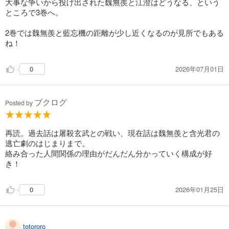
大事な争いから投げ出された魏無羨と江澄はどうなる、という
ところで3巻へ。
2巻では魏無羨と藍忘機の距離が少し近くなるのが見所でもある
ね！
2026年07月01日
0
ブクログ
Posted by
再読。過去話は屠殺玄武との戦い、現在話は魏無羨と含光君の
逃亡劇のはじまりまで。
絡み合った人間関係の理由がだんだん分かっていく構成が好
き！
2026年01月25日
0
totororo