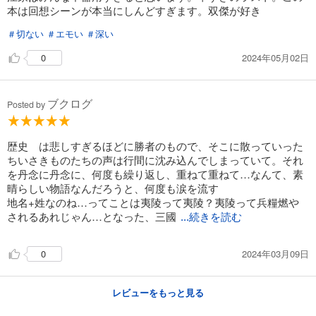
本は回想シーンが本当にしんどすぎます。双傑が好き
＃切ない
＃エモい
＃深い
2024年05月02日
0
ブクログ
Posted by
歴史 は悲しすぎるほどに勝者のもので、そこに散っていった
ちいさきものたちの声は行間に沈み込んでしまっていて。それ
を丹念に丹念に、何度も繰り返し、重ねて重ねて…なんて、素
晴らしい物語なんだろうと、何度も涙を流す
地名+姓なのね…ってことは夷陵って夷陵？夷陵って兵糧燃や
されるあれじゃん…となった、三國
...続きを読む
2024年03月09日
0
レビューをもっと見る