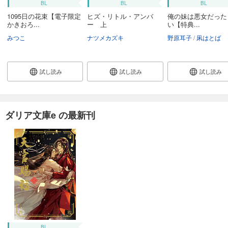
BL
BL
BL
1095日の花束【電子限定
ヒズ・リトル・アンバ
俺の妹は悪女だった
かきおろ...
ー 上
い【特典...
みつこ
ナツメカズキ
野原耳子
凩はとば
試し読み
試し読み
試し読み
ダリア文庫e の最新刊
BL