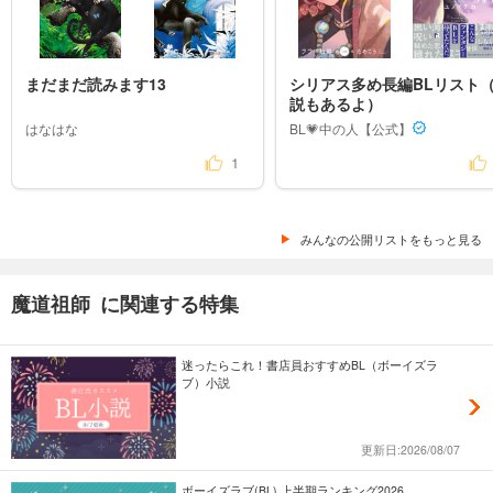
まだまだ読みます13
シリアス多め長編BLリスト
説もあるよ）
はなはな
BL💗中の人【公式】
1
みんなの公開リストをもっと見る
魔道祖師 に関連する特集
迷ったらこれ！書店員おすすめBL（ボーイズラ
ブ）小説
更新日:2026/08/07
ボーイズラブ(BL) 上半期ランキング2026