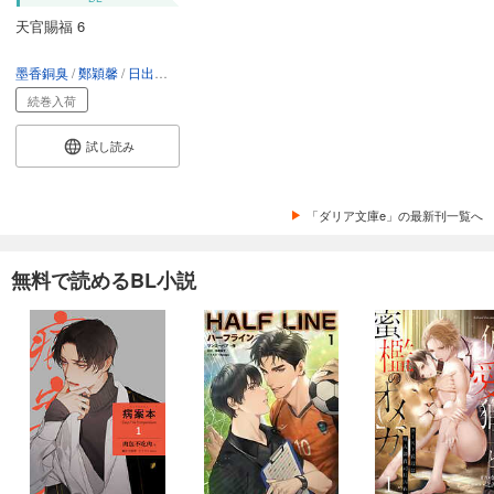
天官賜福 6
墨香銅臭
鄭穎馨
日出的小太陽
続巻入荷
試し読み
「ダリア文庫e」の最新刊一覧へ
無料で読めるBL小説