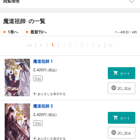
閲覧環境
魔道祖師 の一覧
1巻へ
最新刊へ
1～4件目
/
4件
<<
<
1
・
・
・
>
>>
魔道祖師 1
2,420
円 (税込)
カート
完結
試し読み
あらすじを表示する
魔道祖師 2
2,420
円 (税込)
カート
完結
試し読み
あらすじを表示する