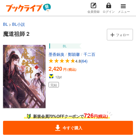
会員登録
ログイン
メニュー
BL
BL小説
魔道祖師 2
フォロー
BL
墨香銅臭
/
鄭穎馨
/
千二百
4.8
(64)
2,420
円 (税込)
12
pt
完結
726
新規会員70%OFFクーポンで
円(税込)
今すぐ購入