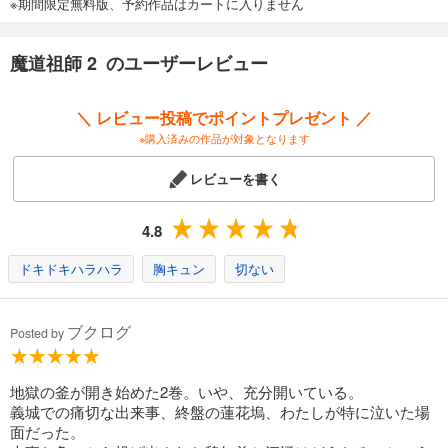
※期間限定無料版、予約作品はカートに入りません
魔道祖師 2 のユーザーレビュー
＼ レビュー投稿でポイントプレゼント ／
※購入済みの作品が対象となります
レビューを書く
4.8
ドキドキハラハラ
胸キュン
切ない
ブクログ
Posted by
地獄の釜が開き始めた2巻。いや、充分開いている。
義城での痛切な出来事、終盤の蓮花塢、わたしが特に泣いた場
面だった。