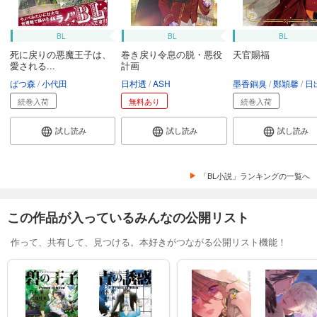
BL
BL
BL
死に戻りの悪魔王子は、
巻き戻り令息の脱・悪役
天官賜福
愛される...
計画
ばつ森
小代田
日村透
ASH
墨香銅臭
鄭穎馨
日出的小
続巻入荷
無料あり
続巻入荷
試し読み
試し読み
試し読み
「BL小説」ランキングの一覧へ
この作品が入っているみんなの公開リスト
作って、共有して、見つける。本好きがつながる公開リスト機能！