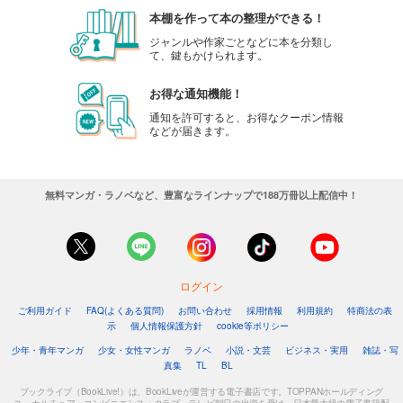
本棚を作って本の整理ができる！
ジャンルや作家ごとなどに本を分類し
て、鍵もかけられます。
お得な通知機能！
通知を許可すると、お得なクーポン情報
などが届きます。
無料マンガ・ラノベなど、豊富なラインナップで188万冊以上配信中！
ログイン
ご利用ガイド
FAQ(よくある質問)
お問い合わせ
採用情報
利用規約
特商法の表
示
個人情報保護方針
cookie等ポリシー
少年・青年マンガ
少女・女性マンガ
ラノベ
小説・文芸
ビジネス・実用
雑誌・写
真集
TL
BL
ブックライブ（BookLive!）は、BookLiveが運営する電子書店です。TOPPANホールディング
ス、カルチュア・コンビニエンス・クラブ、テレビ朝日の出資を受け、日本最大級の電子書籍配