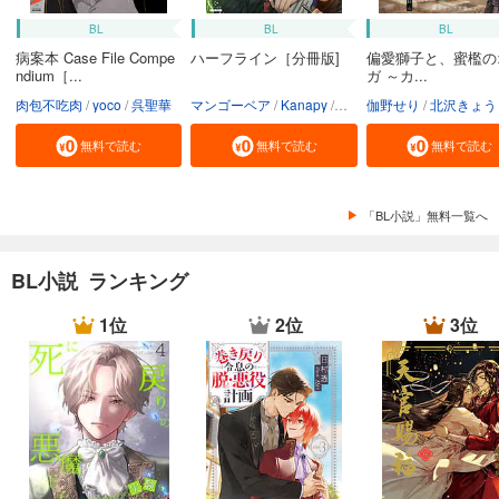
BL
BL
BL
病案本 Case File Compe
ハーフライン［分冊版]
偏愛獅子と、蜜檻の
ndium［...
ガ ～カ...
肉包不吃肉
yoco
呉聖華
マンゴーベア
Kanapy
加藤智子
伽野せり
北沢きょう
無料で読む
無料で読む
無料で読む
「BL小説」無料一覧へ
BL小説 ランキング
1位
2位
3位