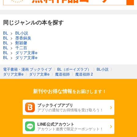
同じジャンルの本を探す
BL
>
BL小説
BL
>
墨香銅臭
BL
>
鄭穎馨
BL
>
千二百
BL
>
ダリア文庫e
BL
>
ダリア文庫e
電子書籍・漫画 ブックライブ
〉
BL（ボーイズラブ）
〉
BL小説
〉
ダリア文庫e
〉
ダリア文庫e
〉
魔道祖師
〉
魔道祖師 2
新刊やお得な情報
をお届けします！
ブックライブアプリ
アプリの通知でお得情報を受け取ろう！
LINE公式アカウント
アカウント連携で限定クーポンゲット！