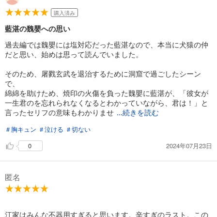
購入済み
藍湛の魏嬰への思い
過去編では魏嬰には塩対応だった藍湛なので、本当に犬猿の仲
だと思い、始めは思って読んでいました。
そのため、屠戮玄武を退治するために洞窟で過ごしたシーン
で、
綿綿を助けため、焼印の火傷を負った魏嬰に藍湛が、「彼女が
一生君のを忘れられなくなるとわかっていながら、君は！」と
言ったセリフの意味もわかりませ
...続きを読む
＃胸キュン
＃泣ける
＃切ない
2024年07月23日
0
匿名
江家はみんな不器用すぎると思います。辛すぎのラスト。この