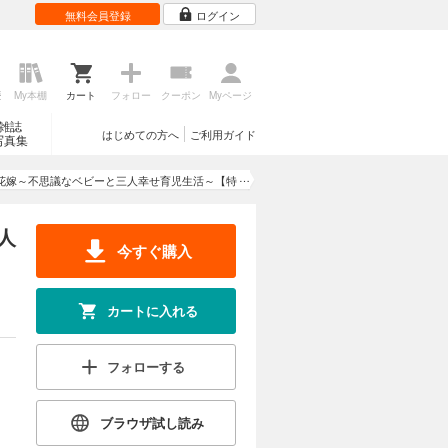
無料会員登録
ログイン
歴
My本棚
カート
フォロー
クーポン
Myページ
雑誌
はじめての方へ
ご利用ガイド
写真集
花嫁～不思議なベビーと三人幸せ育児生活～【特
別版】(イラスト付き)
人
今すぐ購入
カートに入れる
フォローする
ブラウザ試し読み