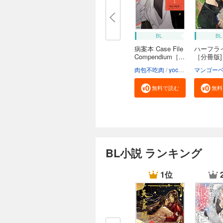
BL
BL
病案本 Case File
ハーフラ
Compendium［...
［分冊版]
肉包不吃肉
yoco
呉聖華
マンゴー
無料で読む
無料
BL小説 ランキング
1位