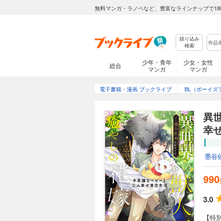
無料マンガ・ラノベなど、豊富なラインナップで18
絞り込み
検索
少年・青年
少女・女性
総合
マンガ
マンガ
電子書籍・漫画 ブックライブ
BL（ボーイズ
異
幸
墨谷
990
3.0
【特