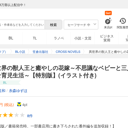
8万冊以上配信中！
Get!
セーフサーチ 中
来店pt
閲覧履
ビジネス
BL
TL
ラノベ
小説・文芸
実用
ラブ）
BL小説
笠倉出版社
CROSS NOVELS
異世界の獣人王と癒やしの
世界の獣人王と癒やしの花嫁～不思議なベビーと三
せ育児生活～【特別版】(イラスト付き)
BL
佐和
/
糸森ゆずほ
円 (税込)
4
pt
8件
別版／書籍発売時、一部書店用に書き下ろされた番外編を追加収録！】