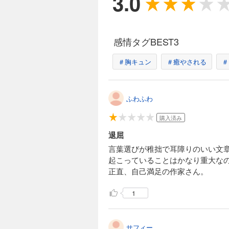
3.0
感情タグBEST3
＃胸キュン
＃癒やされる
＃
ふわふわ
購入済み
退屈
言葉選びが稚拙で耳障りのいい文
起こっていることはかなり重大な
正直、自己満足の作家さん。
1
サフィー