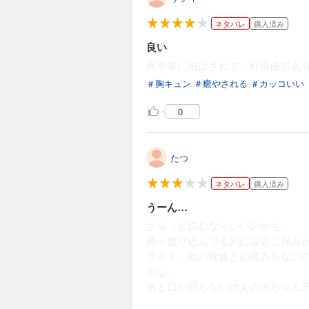
ネタバレ
購入済み
良い
異世界に飛ばされて、紆余曲折あ
＃胸キュン
＃癒やされる
＃カッコいい
0
たつ
ネタバレ
購入済み
うーん…
さらっと読むならいいのかも。
色々盛り込んでる割に設定に深み
ラスト、他の種族との絡みもない
かな。
あと口が回らないゆえの赤ちゃん