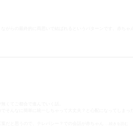
りながらの最終的に両思いで結ばれるというパターンです。赤ちゃ
が無くてご都合で進んでいく話。
のでそんなに簡単に統一しちゃって大丈夫？と心配になってしまっ
言葉だと思うので、テレパシー？での会話が赤ちゃん
...続きを読む