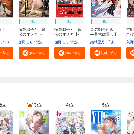
BL
BL
BL
イン
偏愛獅子と、蜜
偏愛獅子と、蜜
竜の御手付き
神獣
檻のオメガ ～
檻のオメガ【イ
―蒼竜は愛し子
れ少
カ...
ラ...
へ...
ベア
Kanapy
伽野せり
加藤智子
北沢きょう
伽野せり
北沢きょう
結城星乃
千束るち
入野
で読む
無料で読む
無料で読む
無料で読む
2位
3位
4位
5位