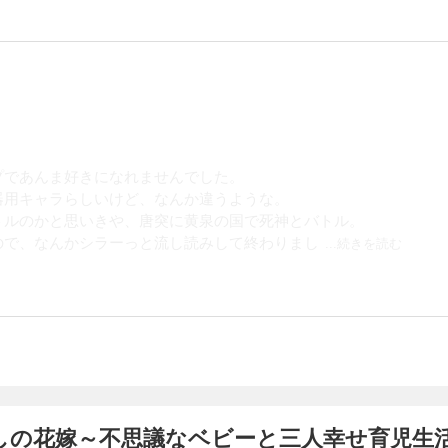
プであんま好きになれませんでした。
器用キャラらしいけど、なんか違うような。
トルのかと思いきや、唐突に黄泉の国で死神とバトル。
ので、なんかシラーっと流し読みして終わりまし
...続きを読む
しの花嫁～不思議なベビーと三人幸せ育児生活