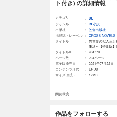
ト付き) の詳細情報
カテゴリ
：
BL
ジャンル
：
BL小説
出版社
：
笠倉出版社
掲載誌・レーベル
：
CROSS NOVELS
タイトル
：
異世界の獣人王と
生活～【特別版】(
タイトルID
：
984779
ページ数
：
234ページ
電子版発売日
：
2021年07月22日
コンテンツ形式
：
EPUB
サイズ(目安)
：
12MB
閲覧環境
作品をフォローする