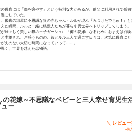
生の優真には「傷を癒やす」という特別な力があるが、伯父に利用されて孤独
を過ごしていた。
日、優真の部屋に不思議な狼の赤ちゃん・ルルが現れ『みつけたでちゅ！』と
こえた瞬間、ルルと一緒に狼獣人たちが暮らす異世界へトリップしてしまう。
だが雄々しく美しい狼の王子ガーシュに「俺の花嫁になるためにおまえは召喚
」と求婚され、戸惑うものの、彼とルル三人で過ごす日々は、次第に優真にと
けがえのない大切な時間になっていって……。
が導く、世界を越えた恋物語。
しの花嫁～不思議なベビーと三人幸せ育児生活
ビュー
＼ レビュ
※購