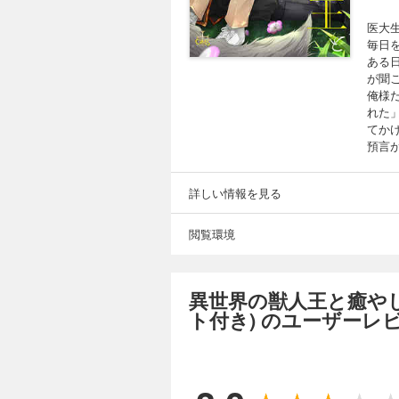
医大
毎日
ある
が聞
俺様
れた
てか
預言
詳しい情報を見る
閲覧環境
異世界の獣人王と癒や
ト付き) のユーザーレ