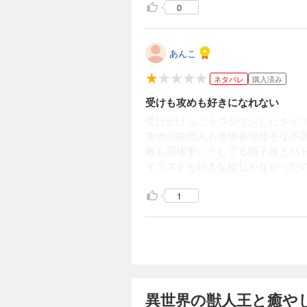
0
あんこ
ネタバレ
購入済み
受けも攻めも好きになれない
受けがけっこうウジウジしたタイ
攻めの狼獣人も感情表現苦手な不
敵も覇権争い？してる獅子族とバ
イラストも好きな絵じゃなかった
1
異世界の獣人王と癒や