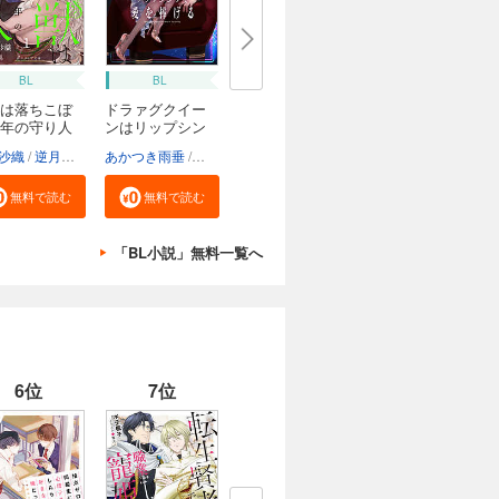
BL
BL
は落ちこぼ
ドラァグクイー
年の守り人
ンはリップシン
ク...
沙織
逆月酒乱
あかつき雨垂
鹿島こたる
無料で読む
無料で読む
「BL小説」無料一覧へ
6位
7位