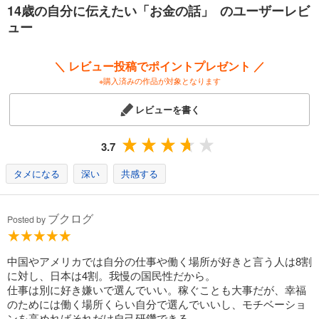
14歳の自分に伝えたい「お金の話」 のユーザーレビ
ュー
（稼いでいる人は「強い動機」がある）
（14歳からでも「投資家」になれる）……etc.
＼ レビュー投稿でポイントプレゼント ／
※購入済みの作品が対象となります
「やりたいことが見つからない」
レビューを書く
「将来がなんとなく不安」
「なぜ勉強するのかがわからない」……
3.7
14歳が抱えがちな悩みは、上手な「お金の付き合い方」を
知ることで、解決の糸口をつかむことができます。
タメになる
深い
共感する
そして、これからの人生で「お金のパワー」を存分に活用できれば、
未来はどんどんよりよいものに変わっていくのです。――著者
ブクログ
Posted by
中国やアメリカでは自分の仕事や働く場所が好きと言う人は8割
に対し、日本は4割。我慢の国民性だから。
仕事は別に好き嫌いで選んでいい。稼ぐことも大事だが、幸福
のためには働く場所くらい自分で選んでいいし、モチベーショ
ンを高めればそれだけ自己研鑽できる。