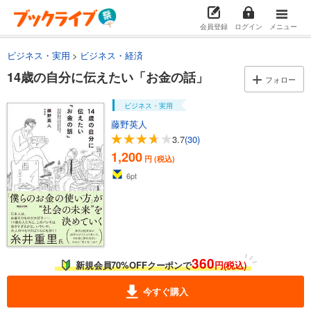
会員登録
ログイン
メニュー
ビジネス・実用
ビジネス・経済
14歳の自分に伝えたい「お金の話」
フォロー
ビジネス・実用
藤野英人
3.7
(30)
1,200
円 (税込)
6
pt
360
新規会員70%OFFクーポンで
円(税込)
今すぐ購入