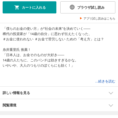
カートに入れる
ブラウザ試し読み
アプリ試し読みはこちら
「僕らのお金の使い方」が“社会の未来”を決めていく――
稀代の投資家が「14歳の自分」に思わず伝えたくなった、
＃お金に使われない ＃お金で苦労しない ための「考え方」とは？
糸井重里氏 推薦！
「日本人は、お金そのものが大好き――
14歳の人たちに、このパンチは効きすぎるかな。
いやいや、大人のつもりのぼくらにも効く！」
＜大人でも子どもでも一生役立つ「お金の話」が一冊に！＞
...続きを読む
（お金は“過去と未来”が詰まった缶詰）
詳しい情報を見る
（経済＝「お互いに助け合う関係」）
閲覧環境
（「貯金以外の選択肢」を持っておこう）
（「無駄遣い」で経験値をためる）