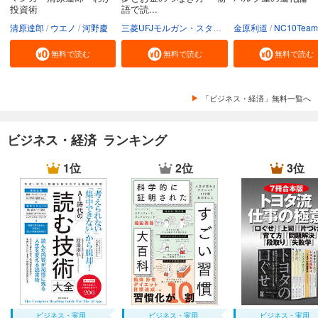
投資術
語で読...
清原達郎
ウエノ
河野慶
三菱UFJモルガン・スタンレー証券株式会社
金原利道
NC10Team
無料で読む
無料で読む
無料で読む
「ビジネス・経済」無料一覧へ
ビジネス・経済 ランキング
1位
2位
3位
ビジネス・実用
ビジネス・実用
ビジネス・実用