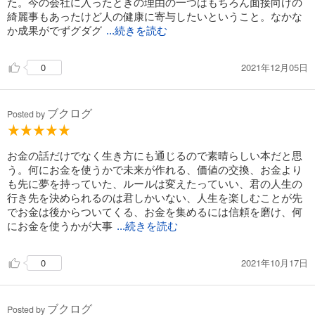
た。今の会社に入ったときの理由の一つはもちろん面接向けの
綺麗事もあったけど人の健康に寄与したいということ。なかな
か成果がでずグダグ
...続きを読む
2021年12月05日
0
ブクログ
Posted by
お金の話だけでなく生き方にも通じるので素晴らしい本だと思
う。何にお金を使うかで未来が作れる、価値の交換、お金より
も先に夢を持っていた、ルールは変えたっていい、君の人生の
行き先を決められるのは君しかいない、人生を楽しむことが先
でお金は後からついてくる、お金を集めるには信頼を磨け、何
にお金を使うかが大事
...続きを読む
2021年10月17日
0
ブクログ
Posted by