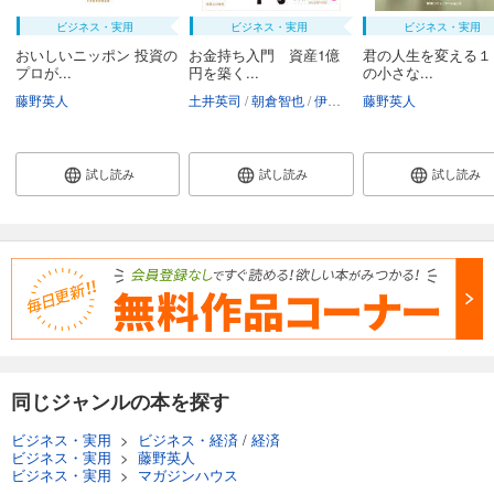
ビジネス・実用
ビジネス・実用
ビジネス・実用
おいしいニッポン 投資の
お金持ち入門 資産1億
君の人生を変える１
プロが...
円を築く...
の小さな...
藤野英人
土井英司
朝倉智也
伊藤邦生
藤野英人
ウエスタン安藤
太
試し読み
試し読み
試し読み
同じジャンルの本を探す
ビジネス・実用
>
ビジネス・経済
/
経済
ビジネス・実用
>
藤野英人
ビジネス・実用
>
マガジンハウス