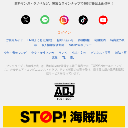
無料マンガ・ラノベなど、豊富なラインナップで188万冊以上配信中！
ログイン
ご利用ガイド
FAQ(よくある質問)
お問い合わせ
採用情報
利用規約
特商法の表
示
個人情報保護方針
cookie等ポリシー
少年・青年マンガ
少女・女性マンガ
ラノベ
小説・文芸
ビジネス・実用
雑誌・写
真集
TL
BL
ブックライブ（BookLive!）は、BookLiveが運営する電子書店です。TOPPANホールディング
ス、カルチュア・コンビニエンス・クラブ、テレビ朝日の出資を受け、日本最大級の電子書籍配
信サービスを行っています。