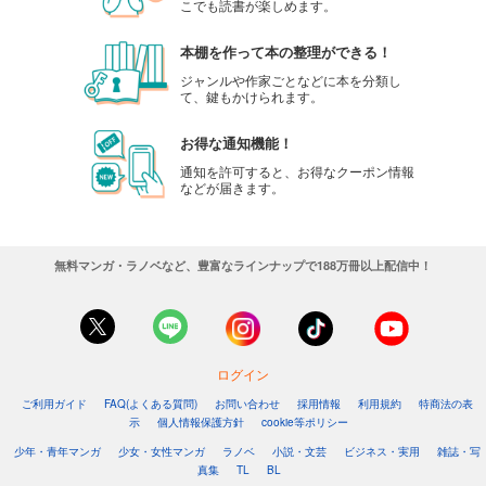
こでも読書が楽しめます。
本棚を作って本の整理ができる！
ジャンルや作家ごとなどに本を分類し
て、鍵もかけられます。
お得な通知機能！
通知を許可すると、お得なクーポン情報
などが届きます。
無料マンガ・ラノベなど、豊富なラインナップで188万冊以上配信中！
ログイン
ご利用ガイド
FAQ(よくある質問)
お問い合わせ
採用情報
利用規約
特商法の表
示
個人情報保護方針
cookie等ポリシー
少年・青年マンガ
少女・女性マンガ
ラノベ
小説・文芸
ビジネス・実用
雑誌・写
真集
TL
BL