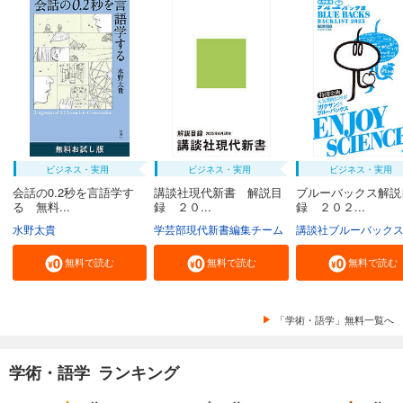
ビジネス・実用
ビジネス・実用
ビジネス・実用
会話の0.2秒を言語学す
講談社現代新書 解説目
ブルーバックス解説
る 無料...
録 ２０...
録 ２０２...
水野太貴
学芸部現代新書編集チーム
講談社ブルーバック
無料で読む
無料で読む
無料で読む
「学術・語学」無料一覧へ
学術・語学 ランキング