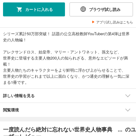
カートに入れる
ブラウザ試し読み
アプリ試し読みはこちら
シリーズ累計50万部突破！ 話題の公立高校教師YouTuberの第4弾は世界
史の人物編！
アレクサンドロス、始皇帝、マリー・アントワネット、孫文など、
世界史に登場する主要人物200人の知られざる、意外なエピソードが満
載！
主要人物たちのキャラクターをより鮮明に浮かび上がらせることで、
世界史の学習がこれまで以上に面白くなり、かつ通史の理解も一気に深
まる1冊です。
詳しい情報を見る
閲覧環境
一度読んだら絶対に忘れない世界史人物事典 ... のユ