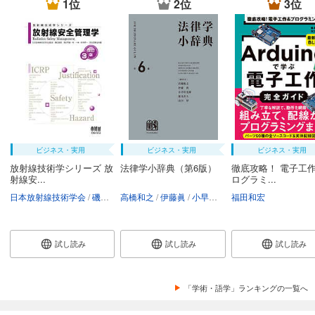
1位
2位
3位
ビジネス・実用
ビジネス・実用
ビジネス・実用
放射線技術学シリーズ 放
法律学小辞典（第6版）
徹底攻略！ 電子工作
射線安...
ログラミ...
日本放射線技術学会
磯辺智範
高橋和之
清水秀雄
伊藤眞
南一幸
小早川光郎
鈴木昇一
福田和宏
能見善久
西谷源展
山口厚
試し読み
試し読み
試し読み
「学術・語学」ランキングの一覧へ