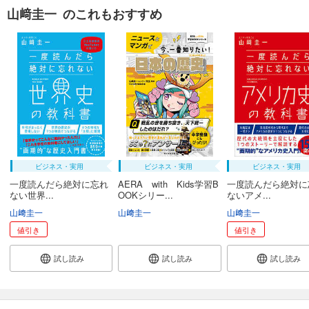
山﨑圭一 のこれもおすすめ
ビジネス・実用
ビジネス・実用
ビジネス・実用
一度読んだら絶対に忘れ
AERA with Kids学習B
一度読んだら絶対に
ない世界...
OOKシリー...
ないアメ...
山﨑圭一
山﨑圭一
山﨑圭一
値引き
値引き
試し読み
試し読み
試し読み