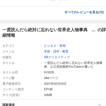
すべてのレビューを見る(
12
)
一度読んだら絶対に忘れない世界史人物事典 ... の詳
細情報
カテゴリ
ビジネス・実用
ジャンル
学術・語学
/
教育
出版社
SBクリエイティブ
タイトル
一度読んだら絶対に忘れない世界史人物事
典 公立高校教師YouTuberが書いた
タイトルID
915235
ページ数
384ページ
電子版発売日
2021年02月24日
コンテンツ形式
EPUB
サイズ(目安)
53MB
閲覧環境