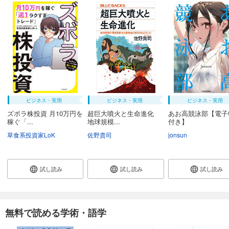
ビジネス・実用
ビジネス・実用
ビジネス・実用
ズボラ株投資 月10万円を
超巨大噴火と生命進化
あお高競泳部【電子
稼ぐ「...
地球規模...
付き】
草食系投資家LoK
佐野貴司
jonsun
試し読み
試し読み
試し読み
無料で読める学術・語学