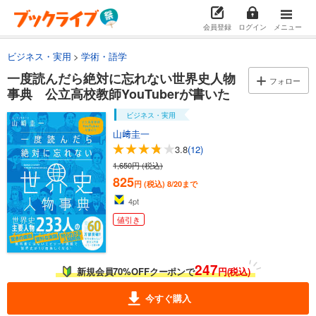
会員登録
ログイン
メニュー
ビジネス・実用
学術・語学
一度読んだら絶対に忘れない世界史人物
フォロー
事典 公立高校教師YouTuberが書いた
ビジネス・実用
山﨑圭一
3.8
(12)
1,650円 (税込)
825
円 (税込)
8/20まで
4
pt
値引き
247
新規会員70%OFFクーポンで
円(税込)
今すぐ購入